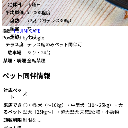
定休日
木曜日
平均単価
¥1,000程度
席数
72席（内テラス30席）
個室
なし
撮影:
FUJIMI CAFE
予約
不可
Powered by Google
テラス席
テラス席のみペット同伴可
駐車場
あり・24台
禁煙・喫煙
全席禁煙
ペット同伴情報
対応ペッ
犬
ト
来店でき
○ 小型犬（〜10kg）・中型犬（10〜25kg）・大
るペット
型犬（25kg〜）・超大型犬 未確認: 猫・小動物
頭数制限
制限なし
ペット追