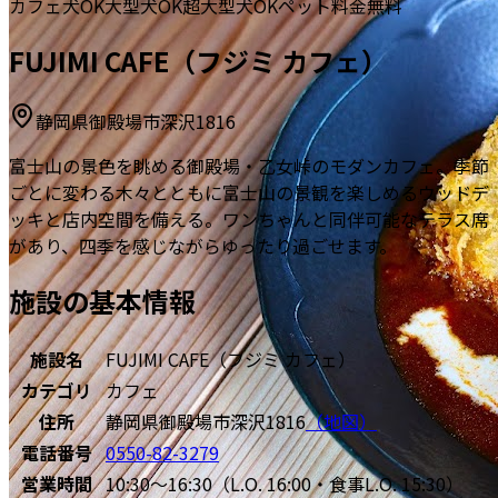
カフェ
犬OK
大型犬OK
超大型犬OK
ペット料金無料
FUJIMI CAFE（フジミ カフェ）
静岡県御殿場市深沢1816
富士山の景色を眺める御殿場・乙女峠のモダンカフェ。季節
ごとに変わる木々とともに富士山の景観を楽しめるウッドデ
ッキと店内空間を備える。ワンちゃんと同伴可能なテラス席
があり、四季を感じながらゆったり過ごせます。
施設の基本情報
施設名
FUJIMI CAFE（フジミ カフェ）
カテゴリ
カフェ
住所
静岡県御殿場市深沢1816
（地図）
電話番号
0550-82-3279
営業時間
10:30～16:30（L.O. 16:00・食事L.O. 15:30）