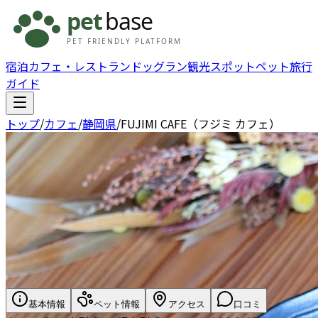
宿泊
カフェ・レストラン
ドッグラン
観光スポット
ペット旅行
ガイド
トップ
/
カフェ
/
静岡県
/
FUJIMI CAFE（フジミ カフェ）
基本情報
ペット情報
アクセス
口コミ