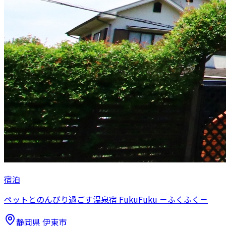
宿泊
ペットとのんびり過ごす温泉宿 FukuFuku －ふくふく－
静岡県
伊東市