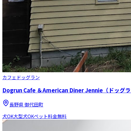
カフェ
ドッグラン
Dogrun Cafe ＆American Diner Jenn
長野県
御代田町
犬OK
大型犬OK
ペット料金無料