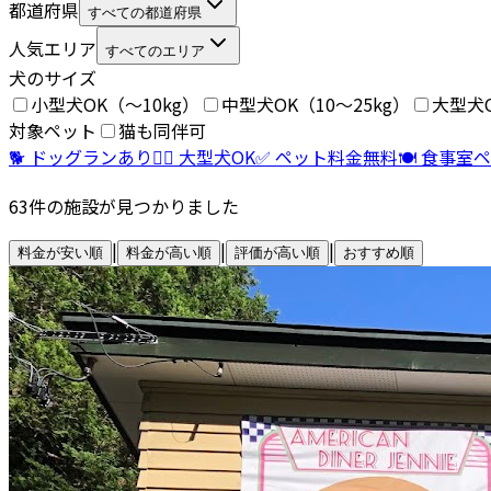
都道府県
すべての都道府県
人気エリア
すべてのエリア
犬のサイズ
小型犬OK（〜10kg）
中型犬OK（10〜25kg）
大型犬O
対象ペット
猫も同伴可
🐕 ドッグランあり
🐕‍🦺 大型犬OK
✅ ペット料金無料
🍽️ 食事室
63
件の施設が見つかりました
|
|
|
料金が安い順
料金が高い順
評価が高い順
おすすめ順