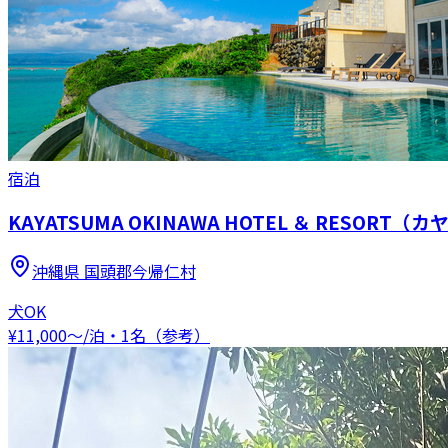
宿泊
KAYATSUMA OKINAWA HOTEL ＆ RESOR
沖縄県
国頭郡今帰仁村
犬OK
¥
11,000
〜
/泊・1名（参考）