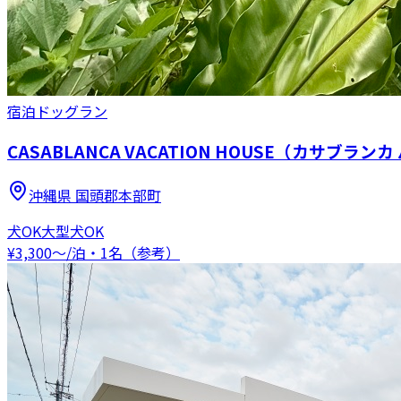
宿泊
ドッグラン
CASABLANCA VACATION HOUSE（カサブラ
沖縄県
国頭郡本部町
犬OK
大型犬OK
¥
3,300
〜
/泊・1名（参考）