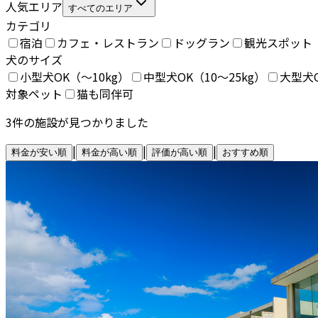
人気エリア
すべてのエリア
カテゴリ
宿泊
カフェ・レストラン
ドッグラン
観光スポット
犬のサイズ
小型犬OK（〜10kg）
中型犬OK（10〜25kg）
大型犬O
対象ペット
猫も同伴可
3
件の施設が見つかりました
|
|
|
料金が安い順
料金が高い順
評価が高い順
おすすめ順