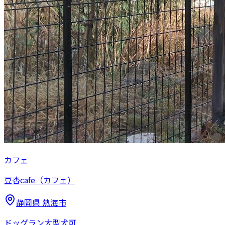
カフェ
豆杏cafe（カフェ）
静岡県
熱海市
ドッグラン
大型犬可