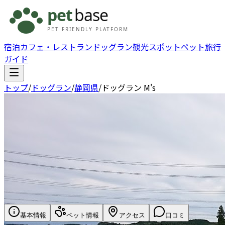
宿泊
カフェ・レストラン
ドッグラン
観光スポット
ペット旅行
ガイド
トップ
/
ドッグラン
/
静岡県
/
ドッグラン M's
基本情報
ペット情報
アクセス
口コミ