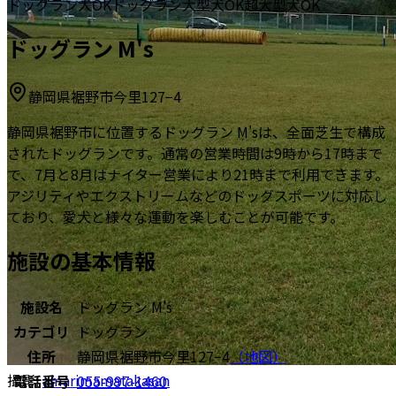
ドッグラン
犬OK
ドッグラン
大型犬OK
超大型犬OK
ドッグラン M's
静岡県裾野市今里127−4
静岡県裾野市に位置するドッグラン M'sは、全面芝生で構成
されたドッグランです。通常の営業時間は9時から17時まで
で、7月と8月はナイター営業により21時まで利用できます。
アジリティやエクストリームなどのドッグスポーツに対応し
ており、愛犬と様々な運動を楽しむことが可能です。
施設の基本情報
施設名
ドッグラン M's
カテゴリ
ドッグラン
住所
静岡県裾野市今里127−4
（地図）
撮影:
amarimamatakasan
電話番号
055-997-1460