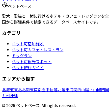
ペットベース
愛犬・愛猫と一緒に行けるホテル・カフェ・ドッグランを全
国から詳細条件で検索できるデータベースサイトです。
カテゴリ
ペット可宿泊施設
ペット可カフェ・レストラン
ドッグラン
ペット可観光スポット
ペット旅行ガイド
エリアから探す
北海道
東北
北関東
首都圏
甲信越
北陸
東海
関西
山陰・山陽
四国
九州
沖縄
©
2026
ペットベース. All rights reserved.