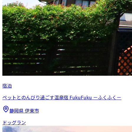
宿泊
ペットとのんびり過ごす温泉宿 FukuFuku －ふくふく－
静岡県
伊東市
ドッグラン