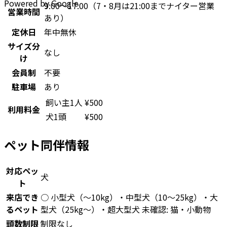
Powered by Google
9:00～17:00（7・8月は21:00までナイター営業
営業時間
あり）
定休日
年中無休
サイズ分
なし
け
会員制
不要
駐車場
あり
飼い主1人
¥
500
利用料金
犬1頭
¥
500
ペット同伴情報
対応ペッ
犬
ト
来店でき
○ 小型犬（〜10kg）・中型犬（10〜25kg）・大
るペット
型犬（25kg〜）・超大型犬 未確認: 猫・小動物
頭数制限
制限なし