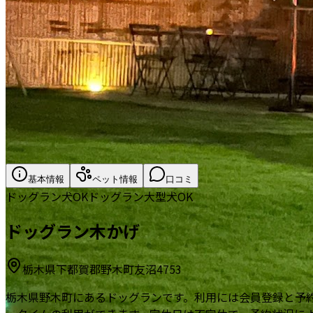
基本情報
ペット情報
口コミ
ドッグラン
犬OK
ドッグラン
大型犬OK
ドッグラン木かげ
栃木県下都賀郡野木町友沼4753
栃木県野木町にあるドッグランです。利用には会員登録と予約