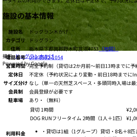
ータイムの利用ができます。定休日は不定休で、予約状況により変
施設の基本情報
施設名
ドッグラン木かげ
カテゴリ
ドッグラン
住所
栃木県下都賀郡野木町友沼4753
（地図）
撮影:
ドッグラン木かげ
電話番号
070-8932-1054
Powered by Google
営業時間
完全予約制（貸切は2か月前〜前日13時までに予
定休日
不定休（予約状況により変動・前日18時までにIns
サイズ分け
なし（単一の天然芝スペース・多頭同時入場は最
会員制
会員登録が必要です
駐車場
あり・（無料）
貸切 1時間
¥
2,0
DOG RUNフリータイム 2時間（1人＋1匹）
¥
1,0
・
貸切は1組（1グループ）貸切・8名＋8
利用料金