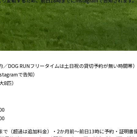
動するため、前日18時までにInstagramで告知されます。
約／DOG RUNフリータイムは土日祝の貸切予約が無い時間帯
tagramで告知）
大8匹）
00
00
匹まで（超過は追加料金）・2か月前〜前日13時に予約・証明書