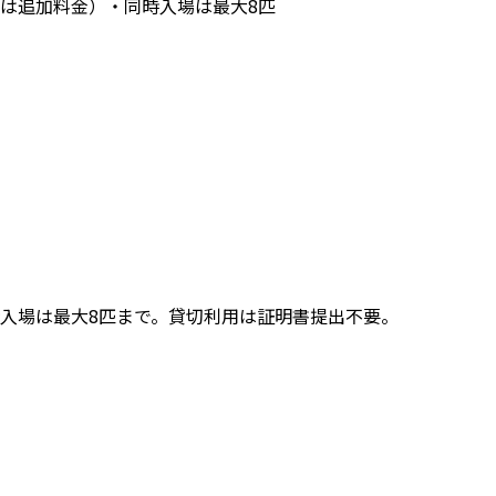
加は追加料金）・同時入場は最大8匹
時入場は最大8匹まで。貸切利用は証明書提出不要。