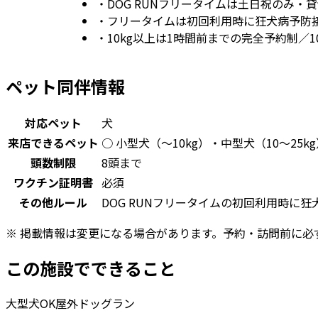
・
DOG RUNフリータイムは土日祝のみ
・
フリータイムは初回利用時に狂犬病予防
・
10kg以上は1時間前までの完全予約制／1
ペット同伴情報
対応ペット
犬
来店できるペット
○ 小型犬（〜10kg）・中型犬（10〜25k
頭数制限
8頭まで
ワクチン証明書
必須
その他ルール
DOG RUNフリータイムの初回利用時に
※ 掲載情報は変更になる場合があります。予約・訪問前に必
この施設でできること
大型犬OK
屋外ドッグラン