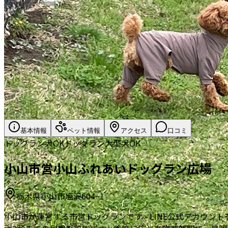
基本情報
ペット情報
アクセス
口コミ
ドッグラン
犬OK
ドッグラン
大型犬OK
小山市営小山ふれあいドッグラン広場
栃木県小山市塩沢604−1
小山市が運営する市営ドッグランです。LINE公式アカウン