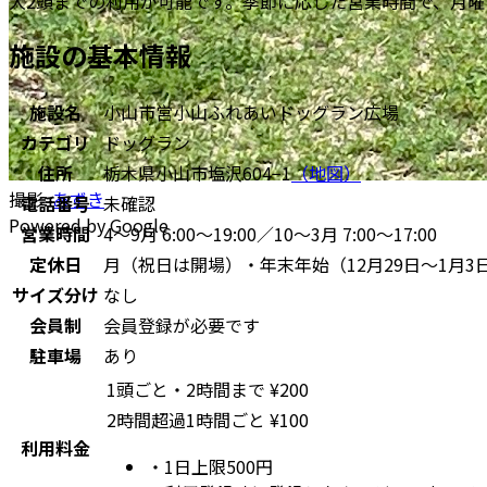
大2頭までの利用が可能です。季節に応じた営業時間で、月
施設の基本情報
施設名
小山市営小山ふれあいドッグラン広場
カテゴリ
ドッグラン
住所
栃木県小山市塩沢604−1
（地図）
撮影:
あずき
電話番号
未確認
Powered by Google
営業時間
4〜9月 6:00～19:00／10〜3月 7:00～17:00
定休日
月（祝日は開場）・年末年始（12月29日〜1月3
サイズ分け
なし
会員制
会員登録が必要です
駐車場
あり
1頭ごと・2時間まで
¥
200
2時間超過1時間ごと
¥
100
利用料金
・
1日上限500円