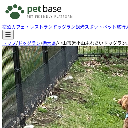
宿泊
カフェ・レストラン
ドッグラン
観光スポット
ペット旅行
トップ
/
ドッグラン
/
栃木県
/
小山市営小山ふれあいドッグラン