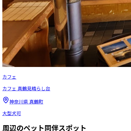
カフェ
カフェ 真鶴見晴らし台
神奈川県
真鶴町
大型犬可
周辺のペット同伴スポット