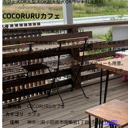
カフェ
犬OK
大型犬OK
超大型犬OK
ペット料金無料
COCORURUカフェ
神奈川県小田原市南鴨宮1丁目17−33
神奈川県小田原市南鴨宮に位置するドッグカフェ。看板犬が
出迎えるアットホームな雰囲気の中、愛犬を店内に連れて食
事が楽しめます。焼きたてトーストアートやハンバーグプレ
ートなど手作りメニューが揃い、愛犬専用メニューも用意。
店内には犬の撮影スポットが2か所あり、犬種別イベントや
フォト撮影会も定期的に開催されています。
施設の基本情報
施設名
COCORURUカフェ
カテゴリ
カフェ
住所
神奈川県小田原市南鴨宮1丁目17−33
（地図）