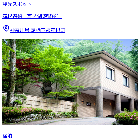
観光スポット
箱根遊船（芦ノ湖遊覧船）
神奈川県
足柄下郡箱根町
宿泊