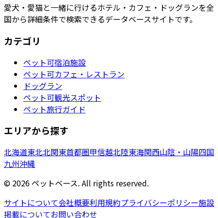
愛犬・愛猫と一緒に行けるホテル・カフェ・ドッグランを全
国から詳細条件で検索できるデータベースサイトです。
カテゴリ
ペット可宿泊施設
ペット可カフェ・レストラン
ドッグラン
ペット可観光スポット
ペット旅行ガイド
エリアから探す
北海道
東北
北関東
首都圏
甲信越
北陸
東海
関西
山陰・山陽
四国
九州
沖縄
©
2026
ペットベース. All rights reserved.
サイトについて
会社概要
利用規約
プライバシーポリシー
施設
掲載について
お問い合わせ