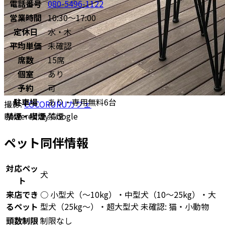
電話番号
080-5496-1122
営業時間
10:30～17:00
定休日
水・木
平均単価
未確認
席数
15席
個室
あり
予約
可
駐車場
あり・専用無料6台
撮影:
COCORURUカフェ
禁煙・喫煙
禁煙
Powered by Google
ペット同伴情報
対応ペッ
犬
ト
来店でき
○ 小型犬（〜10kg）・中型犬（10〜25kg）・大
るペット
型犬（25kg〜）・超大型犬 未確認: 猫・小動物
頭数制限
制限なし