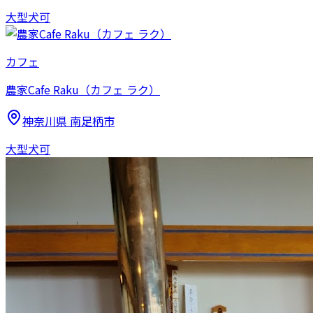
大型犬可
カフェ
農家Cafe Raku（カフェ ラク）
神奈川県
南足柄市
大型犬可