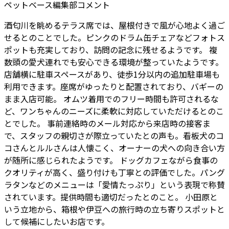
ペットベース編集部コメント
酒匂川を眺めるテラス席では、屋根付きで風が心地よく過ご
せるとのことでした。ピンクのドラム缶チェアなどフォトス
ポットも充実しており、訪問の記念に残せるようです。 複
数頭の愛犬連れでも安心できる環境が整っていたようです。
店舗横に駐車スペースがあり、徒歩1分以内の追加駐車場も
利用できます。座席がゆったりと配置されており、バギーの
まま入店可能。 オムツ着用でのフリー時間も許可されるな
ど、ワンちゃんのニーズに柔軟に対応していただけるとのこ
とでした。 事前連絡時のメール対応から来店時の接客ま
で、スタッフの親切さが際立っていたとの声も。看板犬のコ
コさんとルルさんは人懐こく、オーナーの犬への向き合い方
が随所に感じられたようです。 ドッグカフェながら食事の
クオリティが高く、盛り付けも丁寧との評価でした。パング
ラタンなどのメニューは「愛情たっぷり」という表現で称賛
されています。提供時間も適切だったとのこと。 小田原と
いう立地から、箱根や伊豆への旅行時の立ち寄りスポットと
して候補にしたいお店です。