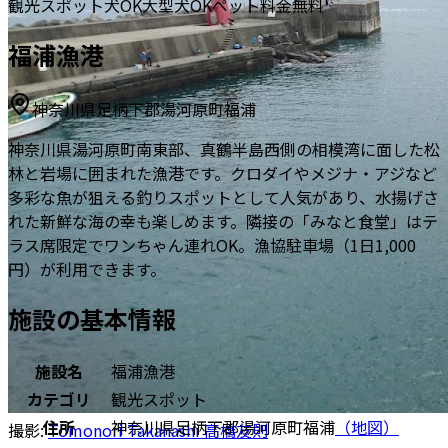
観光スポット
犬OK
大型犬OK
ペット料金無料
福浦漁港
神奈川県足柄下郡湯河原町福浦
神奈川県湯河原町南東部、真鶴半島西側の相模湾に面した松
林と岩場に囲まれた漁港です。クロダイやメジナ・アジなど
多彩な魚が狙える釣りスポットとして人気があり、水揚げさ
れた新鮮な海の幸も楽しめます。隣接の「みなと食堂」はテ
ラス席限定でワンちゃん連れOK。漁協駐車場（1日1,000
円）が利用できます。
施設の基本情報
施設名
福浦漁港
カテゴリ
観光スポット
住所
神奈川県足柄下郡湯河原町福浦
（地図）
撮影:
Tomonori Takahashi 高橋友則