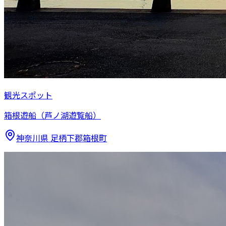
観光スポット
箱根遊船（芦ノ湖遊覧船）
神奈川県
足柄下郡箱根町