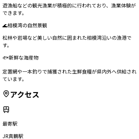
遊漁船などの観光漁業が積極的に行われており、漁業体験が
できます。
🌊
相模湾の自然景観
松林や岩場など美しい自然に囲まれた相模湾沿いの漁港で
す。
🐟
新鮮な海産物
定置網や一本釣りで捕獲された生鮮食糧が県内外へ供給され
ています。
アクセス
最寄駅
JR真鶴駅