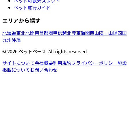
ペット可観光スポット
ペット旅行ガイド
エリアから探す
北海道
東北
北関東
首都圏
甲信越
北陸
東海
関西
山陰・山陽
四国
九州
沖縄
©
2026
ペットベース. All rights reserved.
サイトについて
会社概要
利用規約
プライバシーポリシー
施設
掲載について
お問い合わせ