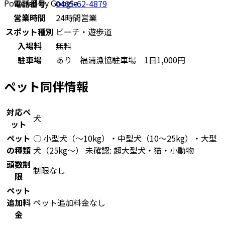
Powered by Google
電話番号
0465-62-4879
営業時間
24時間営業
スポット種別
ビーチ・遊歩道
入場料
無料
駐車場
あり 福浦漁協駐車場 1日1,000円
ペット同伴情報
対応ペ
犬
ット
ペット
○ 小型犬（〜10kg）・中型犬（10〜25kg）・大型
の種類
犬（25kg〜） 未確認: 超大型犬・猫・小動物
頭数制
制限なし
限
ペット
追加料
ペット追加料金なし
金