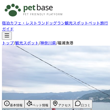
宿泊
カフェ・レストラン
ドッグラン
観光スポット
ペット旅行
ガイド
トップ
/
観光スポット
/
神奈川県
/
福浦漁港
基本情報
ペット情報
アクセス
口コミ