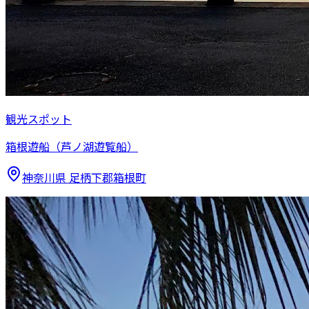
観光スポット
箱根遊船（芦ノ湖遊覧船）
神奈川県
足柄下郡箱根町