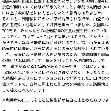
標高の高い山道に位置する施設のため、アクセス時に徐々に
景色が開けていく体験が印象的とのこと。年配の訪問者の中
には上り坂の移動に体力を要したとの報告もありました。
それでも、到着後に冷えたお茶が提供される点が、山登りの
疲れを癒やす心遣いとして評価を集めていました。入園料は
200円で、みかんなどの地元産物の試食販売も行われている
ようです。 コキアは坂に沿って栽培されており、下からと上
からで全く異なる撮影体験が可能とのこと。富士山が見える
晴天時には景観がさらに映えるとの声が複数寄せられていま
した。天候による影響が大きい施設のため、訪問時期と季節
の進行状況は別として、晴天を狙うことが理想的なようで
す。 路面がぬかるむ箇所があるとの報告も。とはいえ、都
市部の人気スポットと比べると混雑が少なく、ゆったりとし
た時間を過ごせるロケーションとして好評でした。山頂の穴
場スポットで、自然に囲まれた非日常を堪能できる訪問地と
して捉えられています！
※
利用者
の口コミをもとに編集部が独自にまとめたものです