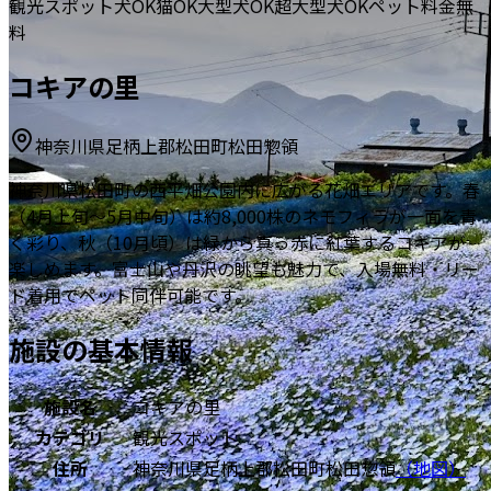
観光スポット
犬OK
猫OK
大型犬OK
超大型犬OK
ペット料金無
料
コキアの里
神奈川県足柄上郡松田町松田惣領
神奈川県松田町の西平畑公園内に広がる花畑エリアです。春
（4月上旬〜5月中旬）は約8,000株のネモフィラが一面を青
く彩り、秋（10月頃）は緑から真っ赤に紅葉するコキアが
楽しめます。富士山や丹沢の眺望も魅力で、入場無料・リー
ド着用でペット同伴可能です。
施設の基本情報
施設名
コキアの里
カテゴリ
観光スポット
住所
神奈川県足柄上郡松田町松田惣領
（地図）