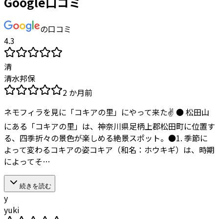
Google口コミ
の口コミ
4.3
清
清水邦保
2 か月前
ネモフィラを見に「コキアの里」にやって来た✌️ ● 松田山
にある「コキアの里」は、神奈川県足柄上郡松田町に位置す
る、四季折々の景色が楽しめる絶景スポット。 ​●1. 季節に
よって変わるコキアの姿 ​コキア（和名：ホウキギ）は、時期
によってそ…
続きを読む
y
yuki