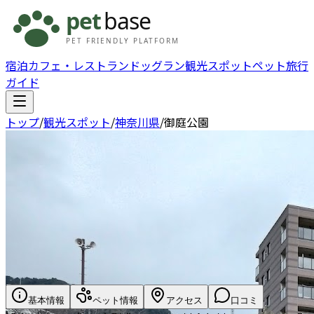
宿泊
カフェ・レストラン
ドッグラン
観光スポット
ペット旅行
ガイド
トップ
/
観光スポット
/
神奈川県
/
御庭公園
基本情報
ペット情報
アクセス
口コミ