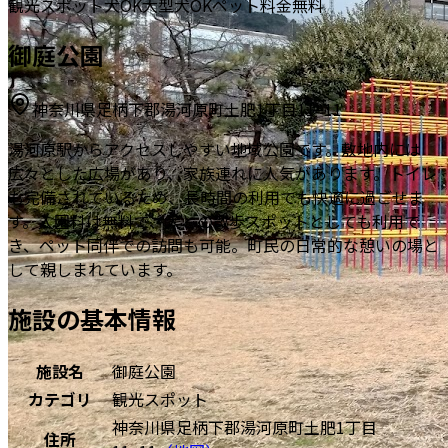
観光スポット
犬OK
大型犬OK
ペット料金無料
御庭公園
神奈川県足柄下郡湯河原町土肥1丁目11−11
湯河原駅からアクセスしやすい地域公園です。敷地内には
広々とした広場があり、家族連れに人気があります。トイレ
も完備されているため、長時間の利用でも快適に過ごせま
す。入園料は無料で、犬との散歩スポットとしても利用で
き、ペット同伴での訪問も可能。町民の日常的な憩いの場と
して親しまれています。
施設の基本情報
施設名
御庭公園
カテゴリ
観光スポット
神奈川県足柄下郡湯河原町土肥1丁目
住所