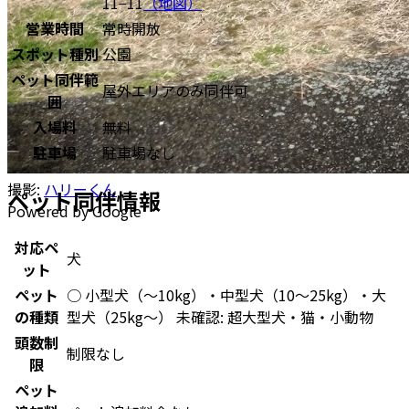
11−11
（地図）
営業時間
常時開放
スポット種別
公園
ペット同伴範
屋外エリアのみ同伴可
囲
入場料
無料
駐車場
駐車場なし
撮影:
ハリーくん
ペット同伴情報
Powered by Google
対応ペ
犬
ット
ペット
○ 小型犬（〜10kg）・中型犬（10〜25kg）・大
の種類
型犬（25kg〜） 未確認: 超大型犬・猫・小動物
頭数制
制限なし
限
ペット