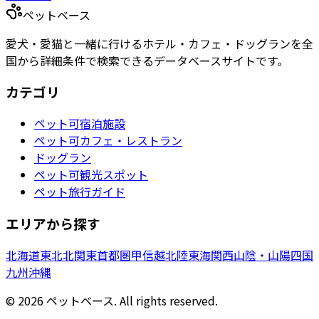
ペットベース
愛犬・愛猫と一緒に行けるホテル・カフェ・ドッグランを全
国から詳細条件で検索できるデータベースサイトです。
カテゴリ
ペット可宿泊施設
ペット可カフェ・レストラン
ドッグラン
ペット可観光スポット
ペット旅行ガイド
エリアから探す
北海道
東北
北関東
首都圏
甲信越
北陸
東海
関西
山陰・山陽
四国
九州
沖縄
©
2026
ペットベース. All rights reserved.