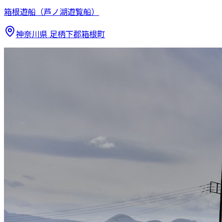
箱根遊船（芦ノ湖遊覧船）
神奈川県
足柄下郡箱根町