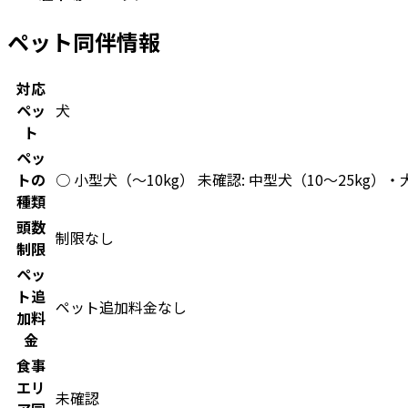
ペット同伴情報
対応
ペッ
犬
ト
ペッ
トの
○ 小型犬（〜10kg） 未確認: 中型犬（10〜25kg
種類
頭数
制限なし
制限
ペッ
ト追
ペット追加料金なし
加料
金
食事
エリ
未確認