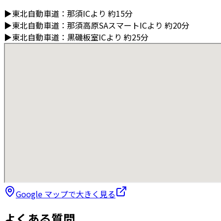
▶
東北自動車道
：
那須ICより
約15分
▶
東北自動車道
：
那須高原SAスマートICより
約20分
▶
東北自動車道
：
黒磯板室ICより
約25分
Google マップで大きく見る
よくある質問