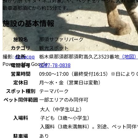
預かり所（イヌ・ネコ対象）や、ペットをケージに入れて同乗
動車道那須ICから約15分です。
施設の基本情報
施設名
那須サファリパーク
カテゴリ
観光スポット
住所
栃木県那須郡那須町高久乙3523番地
（地図
撮影:
dedacqq
Powered by Google
電話番号
0287-78-0838
営業時間
09:00～17:00（最終受付16:15）※日により 0
定休日
月〜水・金（営業日は変動）
スポット種別
テーマパーク
ペット同伴範囲
一部エリアのみ同伴可
大人（中学生以上）
入場料
子ども（3歳〜小学生）
入園料（3歳未満無料）。別途、ペット同伴
駐車場
あり