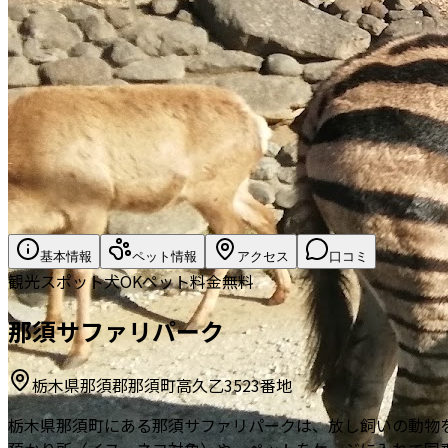
基本情報
ペット情報
アクセス
口コミ
観光スポット
犬OK
ペット料金無料
那須サファリパーク
栃木県那須郡那須町高久乙3523番地
栃木県那須町にある那須サファリパークは、放し飼いの動物