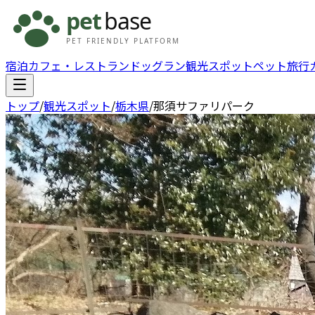
宿泊
カフェ・レストラン
ドッグラン
観光スポット
ペット旅行
トップ
/
観光スポット
/
栃木県
/
那須サファリパーク