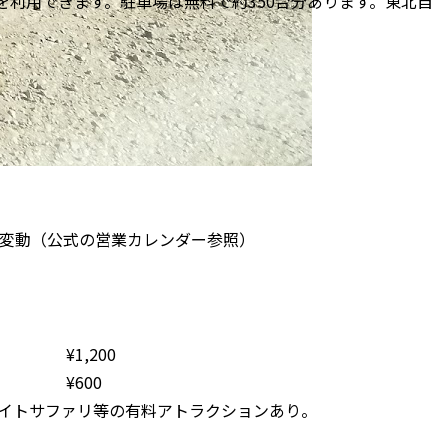
を利用できます。駐車場は無料で約350台分あります。東北自
～16:30 に変動（公式の営業カレンダー参照）
¥
1,200
¥
600
ナイトサファリ等の有料アトラクションあり。