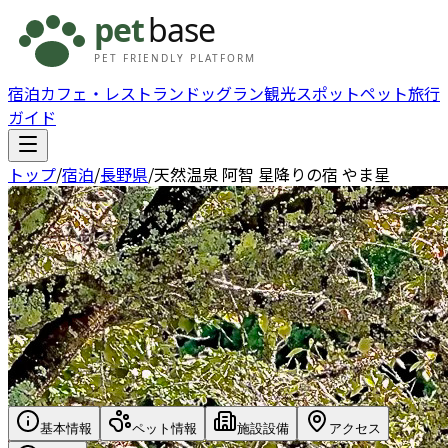
宿泊
カフェ・レストラン
ドッグラン
観光スポット
ペット旅行
ガイド
トップ
/
宿泊
/
長野県
/
天然温泉 阿智 星降りの宿 やま星
基本情報
ペット情報
施設設備
アクセス