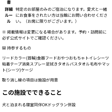
書
詳細
特定のお部屋のみのご宿泊になります。愛犬と一緒
ルー
にお食事をされたい方は当館にお問い合わせくださ
ル
い。（お席に限りがございます。）
※ 掲載情報は変更になる場合があります。予約・訪問前に
必ず公式サイトでご確認ください。
🎒 持参するもの
リード
カラー(首輪)
食器
フード
おやつ
おもちゃ
トイレシーツ
粘着テープ
消臭スプレー
足拭きタオル
バスタオル
毛布やマッ
ト(シーツ)
ケージ
取り消し線の項目は施設が用意
この施設でできること
犬と泊まれる
寝室同伴OK
ドッグラン併設