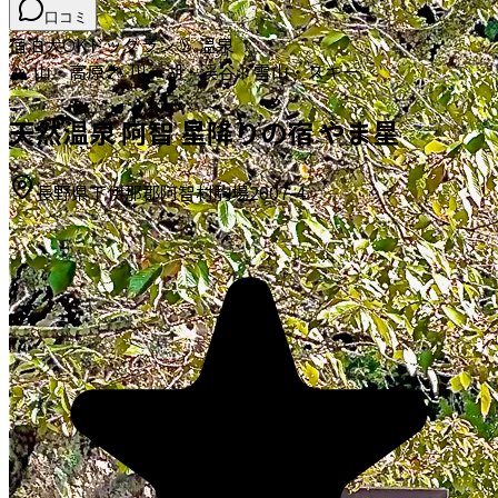
口コミ
宿泊
犬OK
ドッグラン
♨️ 温泉
🏔️ 山・高原
🏞️ 川・湖・渓谷
❄️ 雪山・スキー
天然温泉 阿智 星降りの宿 やま星
長野県下伊那郡阿智村駒場2007-4