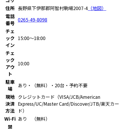
住所
長野県下伊那郡阿智村駒場2007-4
（地図）
電話
0265-49-8098
番号
チェ
ック
15:00〜18:00
イン
チェ
ック
10:00
アウ
ト
駐車
あり・（無料）・20台・予約不要
場
現地
クレジットカード（VISA/JCB/American
決済
Express/UC/Master Card/Discover/JTB/楽天カー
方法
ド）
Wi-Fi
あり （無料）
禁