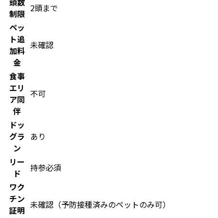
頭数
2頭まで
制限
ペッ
ト追
未確認
加料
金
食事
エリ
不可
ア同
伴
ドッ
グラ
あり
ン
リー
持参必須
ド
ワク
チン
未確認（予防接種済みのペットのみ可）
証明