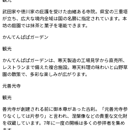
武田家や徳川家の庇護を受けた由緒ある寺院。県宝の三重塔
が立ち、広大な境内全域は国の名勝に指定されています。本
坊の庭園では抹茶と菓子を堪能できます。
かんてんぱぱガーデン
観光
かんてんぱぱガーデンは、寒天製造の工場見学から直売所、
レストランまで備えた複合施設。寒天料理の味わいと山野草
園の散策で、多彩な楽しみが広がります。
元善光寺
観光
善光寺が創建される前に御本尊があった古刹。「元善光寺参
りなくしては片参り」と言われ、涅槃像などの貴重な文化財
を収蔵しています。7年に一度の開帳は多くの参拝者を集め
ます。