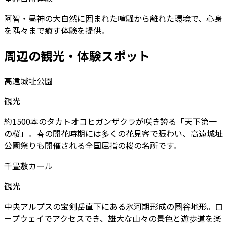
阿智・昼神の大自然に囲まれた喧騒から離れた環境で、心身
を隅々まで癒す体験を提供。
周辺の観光・体験スポット
高遠城址公園
観光
約1500本のタカトオコヒガンザクラが咲き誇る「天下第一
の桜」。春の開花時期には多くの花見客で賑わい、高遠城址
公園祭りも開催される全国屈指の桜の名所です。
千畳敷カール
観光
中央アルプスの宝剣岳直下にある氷河期形成の圏谷地形。ロ
ープウェイでアクセスでき、雄大な山々の景色と遊歩道を楽