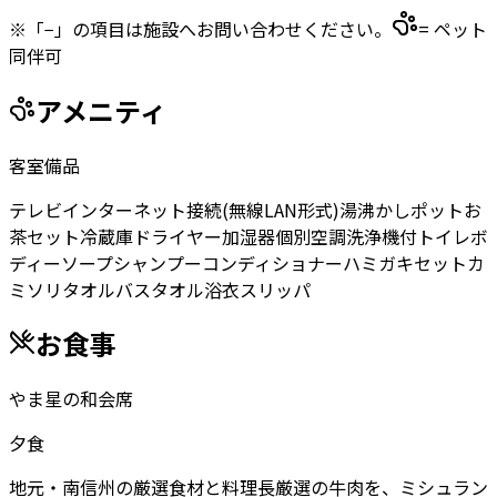
※「−」の項目は施設へお問い合わせください。
= ペット
同伴可
アメニティ
客室備品
テレビ
インターネット接続(無線LAN形式)
湯沸かしポット
お
茶セット
冷蔵庫
ドライヤー
加湿器
個別空調
洗浄機付トイレ
ボ
ディーソープ
シャンプー
コンディショナー
ハミガキセット
カ
ミソリ
タオル
バスタオル
浴衣
スリッパ
お食事
やま星の和会席
夕食
地元・南信州の厳選食材と料理長厳選の牛肉を、ミシュラン