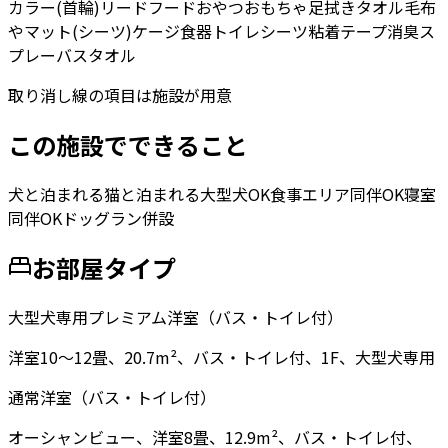
カラー(首輪)
リード
フード
おやつ
おもちゃ
足拭きタオル
毛布
やマット(シーツ)
ケージ
食器
トイレシーツ
粘着テープ
消臭ス
プレー
バスタオル
取り消し線の項目は施設が用意
この施設でできること
犬と泊まれる
猫と泊まれる
大型犬OK
食事エリア同伴OK
寝室
同伴OK
ドッグラン併設
お部屋タイプ
大型犬専用プレミアム洋室（バス・トイレ付）
洋室10〜12畳、20.7m²、バス・トイレ付、1F、大型犬専用
通常洋室（バス・トイレ付）
オーシャンビュー、洋室8畳、12.9m²、バス・トイレ付、