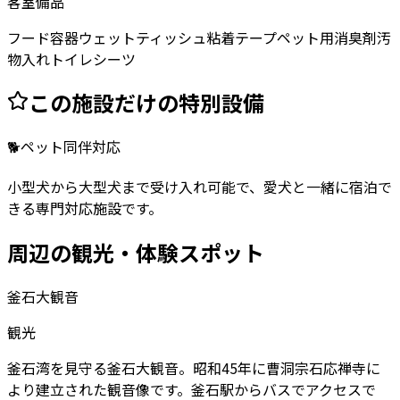
客室備品
フード容器
ウェットティッシュ
粘着テープ
ペット用消臭剤
汚
物入れ
トイレシーツ
この施設だけの特別設備
🐕
ペット同伴対応
小型犬から大型犬まで受け入れ可能で、愛犬と一緒に宿泊で
きる専門対応施設です。
周辺の観光・体験スポット
釜石大観音
観光
釜石湾を見守る釜石大観音。昭和45年に曹洞宗石応禅寺に
より建立された観音像です。釜石駅からバスでアクセスで