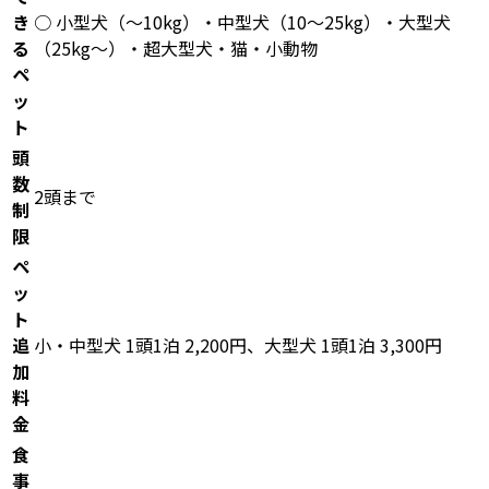
き
○ 小型犬（〜10kg）・中型犬（10〜25kg）・大型犬
る
（25kg〜）・超大型犬・猫・小動物
ペ
ッ
ト
頭
数
2頭まで
制
限
ペ
ッ
ト
追
小・中型犬 1頭1泊 2,200円、大型犬 1頭1泊 3,300円
加
料
金
食
事