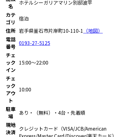
ホテルシーガリアマリン別邸波平
名
カテ
宿泊
ゴリ
住所
岩手県釜石市片岸町10-110-1
（地図）
電話
0193-27-5125
番号
チェ
ック
15:00〜22:00
イン
チェ
ック
10:00
アウ
ト
駐車
あり・（無料）・4台・先着順
場
現地
クレジットカード（VISA/JCB/American
決済
Express/Master Card/Discover/楽天カード）