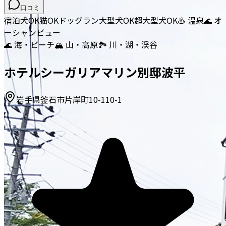
口コミ
宿泊
犬OK
猫OK
ドッグラン
大型犬OK
超大型犬OK
♨️ 温泉
🌊 オ
ーシャンビュー
🌊 海・ビーチ
🏔️ 山・高原
🏞️ 川・湖・渓谷
ホテルシーガリアマリン別邸波平
岩手県釜石市片岸町10-110-1