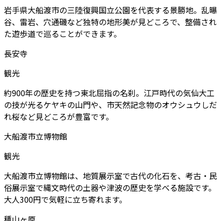
岩手県大船渡市の三陸復興国立公園を代表する景勝地。乱曝
谷、雷岩、穴通磯など独特の地形美が見どころで、整備され
た遊歩道で巡ることができます。
長安寺
観光
約900年の歴史を持つ東北屈指の名刹。江戸時代の気仙大工
の技が光るケヤキの山門や、市天然記念物のオウシュウしだ
れ桜など見どころが豊富です。
大船渡市立博物館
観光
大船渡市立博物館は、地質展示室で古代の化石を、考古・民
俗展示室で縄文時代の土器や津波の歴史を学べる施設です。
大人300円で気軽に立ち寄れます。
種山ヶ原