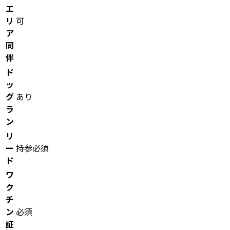
エ
リ
可
ア
同
伴
ド
ッ
グ
あり
ラ
ン
リ
ー
持参必須
ド
ワ
ク
チ
ン
必須
証