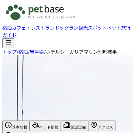
宿泊
カフェ・レストラン
ドッグラン
観光スポット
ペット旅行
ガイド
トップ
/
宿泊
/
岩手県
/
ホテルシーガリアマリン別邸波平
基本情報
ペット情報
施設設備
アクセス