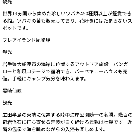
観光
世界13ヵ国から集めた珍しいツバキ450種類以上が鑑賞でき
る館。ツバキの苗も販売しており、花好きにはたまらないス
ポットです。
フレアイランド尾崎岬
観光
岩手県大船渡市の海岸に位置するアウトドア施設。バンガ
ローと和風コテージで宿泊でき、バーベキューハウスも完
備。手軽にキャンプ気分を味わえます。
黒崎仙峡
観光
広田半島の東端に位置する陸中海岸公園随一の名勝。幾百の
奇岩怪石に打ち寄せる荒波が白く砕ける景観は壮観です。近
隣の温泉で海を眺めながらの入浴も楽しめます。