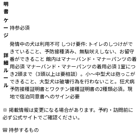
明
書
ケ
ー
持参必須
ジ
発情中の犬は利用不可 しつけ要件: トイレのしつけがで
きていること、予防接種済み、無駄吠えしない、お留守
詳
番ができること 館内はマナーバンド・マナーパンツの着
細
用必須 マナーバンド・マナーパンツの着用必須 1室につ
ル
き2頭まで（3頭以上は要相談）。小〜中型犬は抱っこが
ー
できること、大型犬は破壊行為を行わないこと。狂犬病
ル
予防接種証明書とワクチン接種証明書の2種類必須。現
地で宿泊同意書へのサイン必要
※ 掲載情報は変更になる場合があります。予約・訪問前に
必ず公式サイトでご確認ください。
🎒 持参するもの