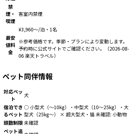
禁
煙・
客室内禁煙
喫煙
¥
3,960
〜
/泊・1名
最安
※参考価格です。季節・プランにより変動します。
値料
予約時に公式サイトでご確認ください。
（2026-08-
金
06 楽天トラベル）
ペット同伴情報
対応ペッ
犬
ト
宿泊でき
○ 小型犬（〜10kg）・中型犬（10〜25kg）・大
るペット
型犬（25kg〜） × 超大型犬・猫 未確認: 小動物
頭数制限
未確認
ペット追