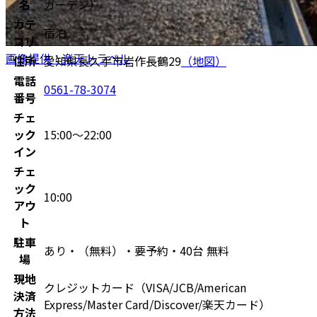
名
ガーデン）
カテ
宿泊
ゴリ
画像提供：楽天トラベル
住所
愛知県長久手市岩作長鶴29
（地図）
電話
0561-78-3074
番号
チェ
ック
15:00〜22:00
イン
チェ
ック
10:00
アウ
ト
駐車
あり・（無料）・要予約・40台 無料
場
現地
クレジットカード（VISA/JCB/American
決済
Express/Master Card/Discover/楽天カード）
方法