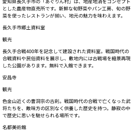
愛知県長久手市の「あぐりん村」は、地産地消をコンセプト
とした農産物直売所です。新鮮な旬野菜やパン工房、旬の野
菜を使ったレストランが揃い、地元の魅力を味わえます。
長久手市郷土資料室
観光
長久手合戦400年を記念して建設された資料室。戦国時代の
合戦資料や民俗資料を展示し、敷地内には古戦場を縮景再現
した公園があります。無料で入館できます。
安昌寺
観光
色金山近くの曹洞宗の古刹。戦国時代の合戦で亡くなった武
将たちを、敵味方の区別なく供養した歴史を持つ。静寂の中
で歴史に思いを馳せられる場所です。
名都美術館