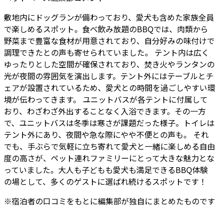
敷地内にドッグランが備わっており、愛犬も含めた家族全員
で楽しめるスポット。食べ飲み放題のBBQでは、肉類から
野菜まで豊富な食材が用意されており、自分好みの味付けで
調理できたとの声も寄せられていました。 テント内は広く
ゆったりとした空間が確保されており、焚き火やランタンの
光が夜間の雰囲気を演出します。テント外にはテーブルとチ
ェアが設置されているため、愛犬との時間を過ごしやすい環
境が伝わってきます。 ユニットバスが各テントに付属して
おり、わざわざ外出することなく入浴できます。その一方
で、ユニットバスは冬季は寒さが課題だった様子。トイレは
テント外にあり、夜間や急な際にやや不便との声も。 それ
でも、手ぶらで気軽に立ち寄れて愛犬と一緒に楽しめる自由
度の高さが、ペット連れファミリーにとって大きな魅力とな
っていました。大人も子どもも愛犬も満足できるBBQ体験
の場として、多くのゲストに選ばれ続けるスポットです！
※
宿泊者
の口コミをもとに編集部が独自にまとめたものです