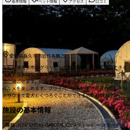
基本情報
ペット情報
アクセス
口コミ
宿泊
犬OK
大型犬OK
♨️ 温泉
貸切温泉
サウナ
🌊 海・ビーチ
NTV SMOKY GARDEN（エヌティービー
スモーキー ガーデン）
愛知県長久手市岩作長鶴29
愛知県長久手市のグランピング施設です。愛犬と宿泊できる
洋室テントはシングルベッド4台が備わり、冷暖房完備で快
適に過ごせます。BBQテント隣接のため、ペット同伴のまま
グルメを楽しめます。プライベート五右衛門風呂や専用テン
トサウナで愛犬とくつろぐことができるのが特徴です。
施設の基本情報
施設
NTV SMOKY GARDEN（エヌティービー スモーキー