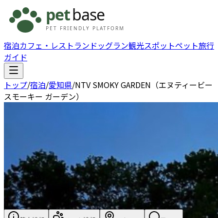
宿泊
カフェ・レストラン
ドッグラン
観光スポット
ペット旅行
ガイド
トップ
/
宿泊
/
愛知県
/
NTV SMOKY GARDEN（エヌティービー
スモーキー ガーデン）