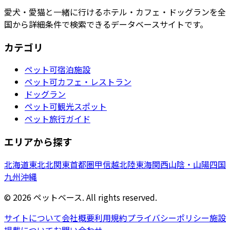
愛犬・愛猫と一緒に行けるホテル・カフェ・ドッグランを全
国から詳細条件で検索できるデータベースサイトです。
カテゴリ
ペット可宿泊施設
ペット可カフェ・レストラン
ドッグラン
ペット可観光スポット
ペット旅行ガイド
エリアから探す
北海道
東北
北関東
首都圏
甲信越
北陸
東海
関西
山陰・山陽
四国
九州
沖縄
©
2026
ペットベース. All rights reserved.
サイトについて
会社概要
利用規約
プライバシーポリシー
施設
掲載について
お問い合わせ