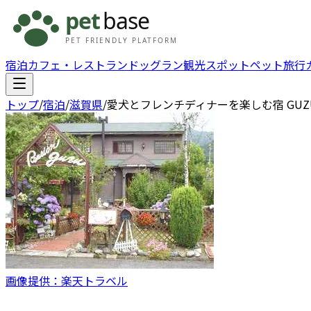
宿泊
カフェ・レストラン
ドッグラン
観光スポット
ペット旅行
トップ
/
宿泊
/
滋賀県
/
愛犬とフレンチディナーを楽しむ宿 GU
画像提供：楽天トラベル