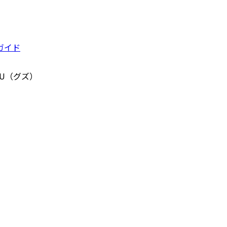
ガイド
ZU（グズ）