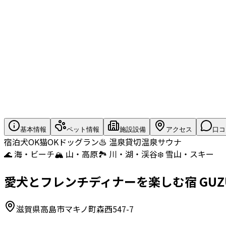
基本情報
ペット情報
施設設備
アクセス
口コ
宿泊
犬OK
猫OK
ドッグラン
♨️ 温泉
貸切温泉
サウナ
🌊 海・ビーチ
🏔️ 山・高原
🏞️ 川・湖・渓谷
❄️ 雪山・スキー
愛犬とフレンチディナーを楽しむ宿 GU
滋賀県高島市マキノ町森西547-7