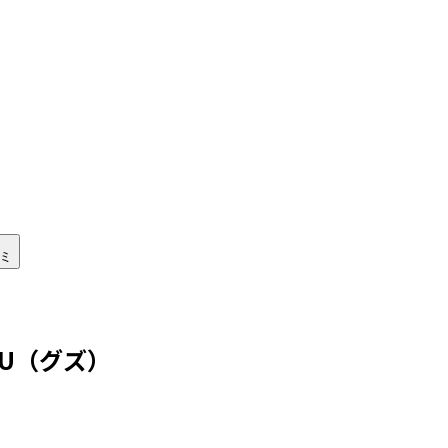
ミ
ZU（グズ）