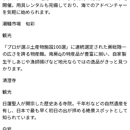
開催。用具レンタルも完備しており、海でのアドベンチャー
を気軽に始められます。
潮騒市場 旬彩
観光
「プロが選ぶ土産物施設100選」に連続選定された房総随一
の広さを誇る物産館。南房షの特産品が豊富に揃い、自家製
生干しあじや漁師揚げなど地元ならではの逸品がきっと見つ
かります。
清澄寺
観光
日蓮聖人が開宗した歴史ある寺院。千年杉などの自然遺産を
有し、日本で最も早く初日の出が拝める絶景スポットとして
知られています。
白岩