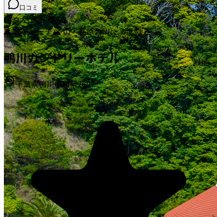
口コミ
宿泊
犬OK
♨️ 温泉
🌊 海・ビーチ
🏔️ 山・高原
🏞️ 川・湖・渓谷
鴨川カントリーホテル
千葉県鴨川市和泉2607