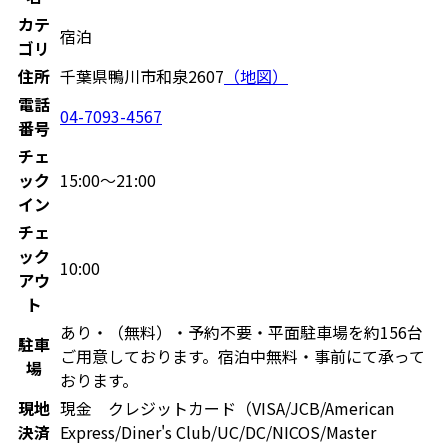
カテ
宿泊
ゴリ
住所
千葉県鴨川市和泉2607
（地図）
電話
04-7093-4567
番号
チェ
ック
15:00〜21:00
イン
チェ
ック
10:00
アウ
ト
あり・（無料）・予約不要・平面駐車場を約156台
駐車
ご用意しております。宿泊中無料・事前にて承って
場
おります。
現地
現金 クレジットカード（VISA/JCB/American
決済
Express/Diner's Club/UC/DC/NICOS/Master