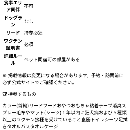
食事エリ
不可
ア同伴
ドッグラ
なし
ン
リード
持参必須
ワクチン
必須
証明書
詳細ルー
ペット同宿可の部屋がある
ル
※ 掲載情報は変更になる場合があります。予約・訪問前に
必ず公式サイトでご確認ください。
🎒 持参するもの
カラー(首輪)
リード
フード
おやつ
おもちゃ
粘着テープ
消臭ス
プレー
毛布やマット(シーツ)
１年以内に狂犬病および５種類
以上のワクチン接種を受けていること
食器
トイレシーツ
足拭
きタオル
バスタオル
ケージ