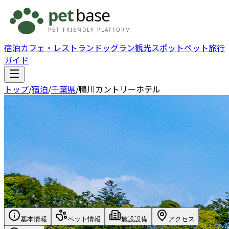
宿泊
カフェ・レストラン
ドッグラン
観光スポット
ペット旅行
ガイド
トップ
/
宿泊
/
千葉県
/
鴨川カントリーホテル
基本情報
ペット情報
施設設備
アクセス