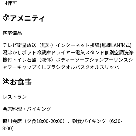
同伴可
アメニティ
客室備品
テレビ
衛星放送（無料）
インターネット接続(無線LAN形式)
湯沸かしポット
冷蔵庫
ドライヤー
電気スタンド
個別空調
洗浄
機付トイレ
石鹸（液体）
ボディーソープ
シャンプー
リンス
シ
ャワーキャップ
くし
ブラシ
タオル
バスタオル
スリッパ
お食事
レストラン
会席料理・バイキング
鴨川会席（夕食18:00-20:00）、朝食バイキング（6:30-
8:00）