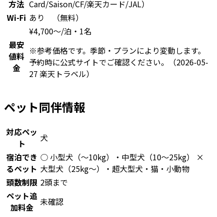
方法
Card/Saison/CF/楽天カード/JAL）
Wi-Fi
あり （無料）
¥
4,700
〜
/泊・1名
最安
※参考価格です。季節・プランにより変動します。
値料
予約時に公式サイトでご確認ください。
（2026-05-
金
27 楽天トラベル）
ペット同伴情報
対応ペッ
犬
ト
宿泊でき
○ 小型犬（〜10kg）・中型犬（10〜25kg） ×
るペット
大型犬（25kg〜）・超大型犬・猫・小動物
頭数制限
2頭まで
ペット追
未確認
加料金