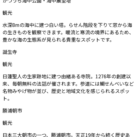
かつうら海中公園・海中展望塔
観光
水深8mの海中に建つ白い塔。らせん階段を下りて窓から海
の生きものを観察できます。暖流と寒流の境界にあるため、
豊かな海の生態系が見られる貴重なスポットです。
誕生寺
観光
日蓮聖人の生家跡地に建つ由緒ある寺院。1276年の創建以
来、毎朝無料の法話が催されます。参道には鯛せんべいなど
名物みやげ物が並び、歴史と地域文化を感じられるスポッ
ト。
勝浦朝市
観光
日本三大朝市の一つ、勝浦朝市。天正19年から続く歴史あ