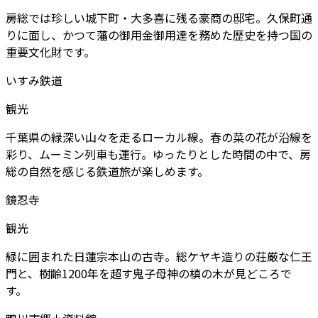
房総では珍しい城下町・大多喜に残る豪商の邸宅。久保町通
りに面し、かつて藩の御用金御用達を務めた歴史を持つ国の
重要文化財です。
いすみ鉄道
観光
千葉県の緑深い山々を走るローカル線。春の菜の花が沿線を
彩り、ムーミン列車も運行。ゆったりとした時間の中で、房
総の自然を感じる鉄道旅が楽しめます。
鏡忍寺
観光
緑に囲まれた日蓮宗本山の古寺。総ケヤキ造りの荘厳な仁王
門と、樹齢1200年を超す鬼子母神の槙の木が見どころで
す。