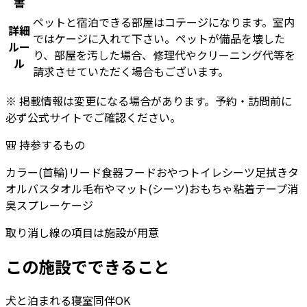
書
ペットと宿泊できる部屋はコテージになります。室内
詳細
ではケージに入れて下さい。ペットが備品を壊した
ルー
り、部屋を汚した場合、修理代やクリーニング代等を
ル
請求させていただく場合もございます。
※ 掲載情報は変更になる場合があります。予約・訪問前に
必ず公式サイトでご確認ください。
🎒 持参するもの
カラー(首輪)
リード
食器
フード
おやつ
トイレシーツ
足拭きタ
オル
バスタオル
毛布やマット(シーツ)
おもちゃ
粘着テープ
消
臭スプレー
ケージ
取り消し線の項目は施設が用意
この施設でできること
犬と泊まれる
寝室同伴OK