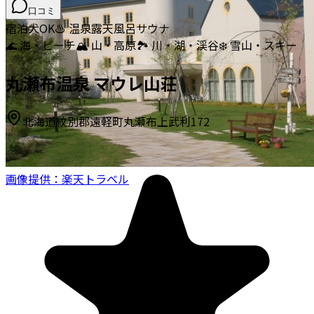
口コミ
宿泊
犬OK
♨️ 温泉
露天風呂
サウナ
🌊 海・ビーチ
🏔️ 山・高原
🏞️ 川・湖・渓谷
❄️ 雪山・スキー
丸瀬布温泉 マウレ山荘
北海道紋別郡遠軽町丸瀬布上武利172
画像提供：楽天トラベル