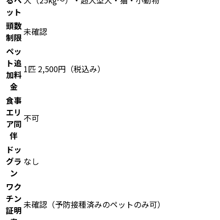
るペ
犬（25kg〜）・超大型犬・猫・小動物
ット
頭数
未確認
制限
ペッ
ト追
1匹 2,500円（税込み）
加料
金
食事
エリ
不可
ア同
伴
ドッ
グラ
なし
ン
ワク
チン
未確認（予防接種済みのペットのみ可）
証明