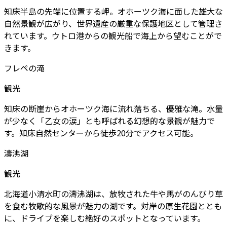
知床半島の先端に位置する岬。オホーツク海に面した雄大な
自然景観が広がり、世界遺産の厳重な保護地区として管理さ
れています。ウトロ港からの観光船で海上から望むことがで
きます。
フレペの滝
観光
知床の断崖からオホーツク海に流れ落ちる、優雅な滝。水量
が少なく「乙女の涙」とも呼ばれる幻想的な景観が魅力で
す。知床自然センターから徒歩20分でアクセス可能。
濤沸湖
観光
北海道小清水町の濤沸湖は、放牧された牛や馬がのんびり草
を食む牧歌的な風景が魅力の湖です。対岸の原生花園ととも
に、ドライブを楽しむ絶好のスポットとなっています。