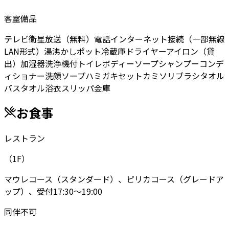
客室備品
テレビ
衛星放送（無料）
電話
インターネット接続（一部無線
LAN形式）
湯沸かしポット
冷蔵庫
ドライヤー
アイロン（貸
出）
加湿器
洗浄機付トイレ
ボディーソープ
シャンプー
コンデ
ィショナー
洗顔ソープ
ハミガキセット
カミソリ
ブラシ
タオル
バスタオル
浴衣
スリッパ
金庫
お食事
レストラン
（1F）
マウレコース（スタンダード）、ピリカコース（グレードア
ップ）、受付17:30～19:00
同伴不可