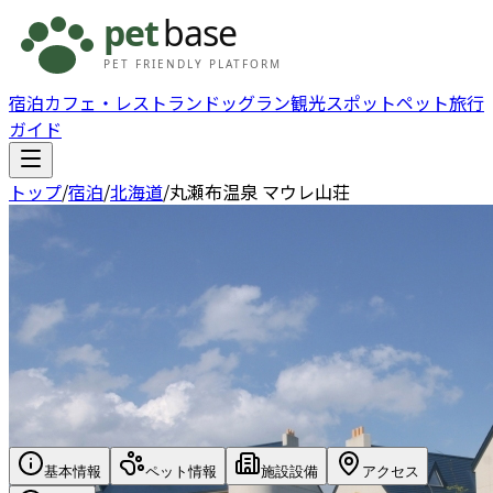
宿泊
カフェ・レストラン
ドッグラン
観光スポット
ペット旅行
ガイド
トップ
/
宿泊
/
北海道
/
丸瀬布温泉 マウレ山荘
基本情報
ペット情報
施設設備
アクセス