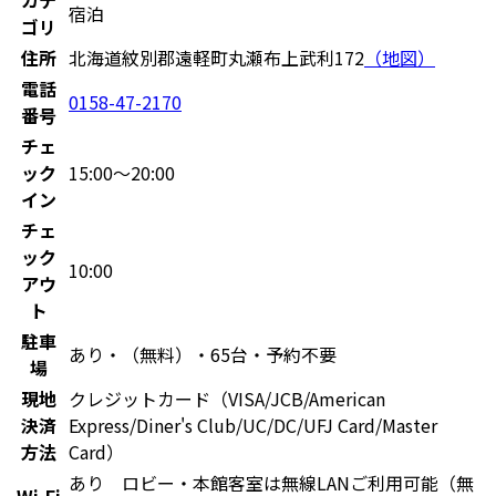
宿泊
ゴリ
住所
北海道紋別郡遠軽町丸瀬布上武利172
（地図）
電話
0158-47-2170
番号
チェ
ック
15:00〜20:00
イン
チェ
ック
10:00
アウ
ト
駐車
あり・（無料）・65台・予約不要
場
現地
クレジットカード（VISA/JCB/American
決済
Express/Diner's Club/UC/DC/UFJ Card/Master
方法
Card）
あり ロビー・本館客室は無線LANご利用可能（無
Wi-Fi