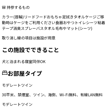
🎒 持参するもの
カラー(首輪)
リード
フード
おもちゃ
足拭きタオル
ケージ
ご移
動時はケージをご利用ください
食器
おやつ
トイレシーツ
粘着
テープ
消臭スプレー
バスタオル
毛布やマット(シーツ)
取り消し線の項目は施設が用意
この施設でできること
犬と泊まれる
寝室同伴OK
お部屋タイプ
モデレートツイン
30平米、禁煙室、ツイン、海側、Wi-Fi無料、有線LAN無料
モデレートツイン