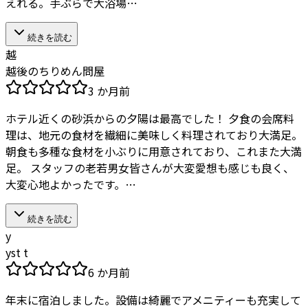
えれる。手ぶらで大浴場…
続きを読む
越
越後のちりめん問屋
3 か月前
ホテル近くの砂浜からの夕陽は最高でした！ 夕食の会席料
理は、地元の食材を繊細に美味しく料理されており大満足。
朝食も多種な食材を小ぶりに用意されており、これまた大満
足。 スタッフの老若男女皆さんが大変愛想も感じも良く、
大変心地よかったです。…
続きを読む
y
yst t
6 か月前
年末に宿泊しました。設備は綺麗でアメニティーも充実して