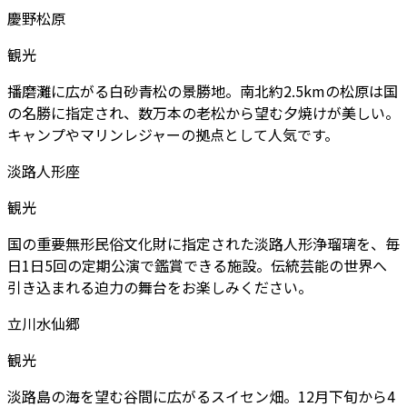
慶野松原
観光
播磨灘に広がる白砂青松の景勝地。南北約2.5kmの松原は国
の名勝に指定され、数万本の老松から望む夕焼けが美しい。
キャンプやマリンレジャーの拠点として人気です。
淡路人形座
観光
国の重要無形民俗文化財に指定された淡路人形浄瑠璃を、毎
日1日5回の定期公演で鑑賞できる施設。伝統芸能の世界へ
引き込まれる迫力の舞台をお楽しみください。
立川水仙郷
観光
淡路島の海を望む谷間に広がるスイセン畑。12月下旬から4