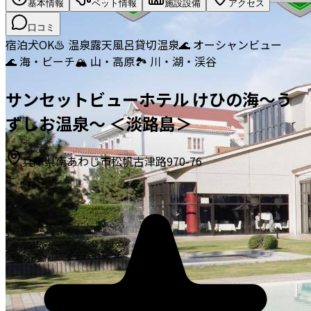
基本情報
ペット情報
施設設備
アクセス
口コミ
宿泊
犬OK
♨️ 温泉
露天風呂
貸切温泉
🌊 オーシャンビュー
🌊 海・ビーチ
🏔️ 山・高原
🏞️ 川・湖・渓谷
サンセットビューホテル けひの海～う
ずしお温泉～ ＜淡路島＞
兵庫県南あわじ市松帆古津路970-76