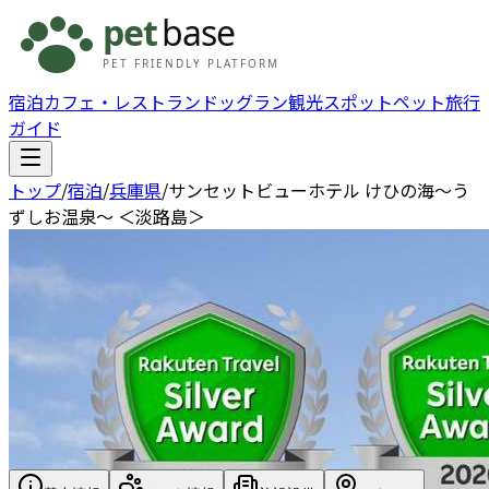
宿泊
カフェ・レストラン
ドッグラン
観光スポット
ペット旅行
ガイド
トップ
/
宿泊
/
兵庫県
/
サンセットビューホテル けひの海～う
ずしお温泉～ ＜淡路島＞