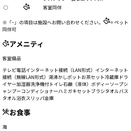
○
客室同伴
※「−」の項目は施設へお問い合わせください。
= ペット
同伴可
アメニティ
客室備品
テレビ
電話
インターネット接続（LAN形式）
インターネット
接続（無線LAN形式）
湯沸かしポット
お茶セット
冷蔵庫
ドラ
イヤー
加湿器
洗浄機付トイレ
石鹸（液体）
ボディーソープ
シ
ャンプー
コンディショナー
ハミガキセット
ブラシ
タオル
バス
タオル
浴衣
スリッパ
金庫
お食事
海