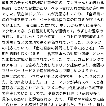
敷地内のチャペル跡地に建設予定の「ワンちゃんと泊まれる
施設」について記載があり、ペット受け入れの拡充が進行中
でした。現在はドッグルームが完備されており、「全項目で
満点評価を得ていた」ペット連れ宿泊者の口コミが寄せられ
ていました。 海に面した立地で、ホテルからすぐに海岸へ
アクセスでき、夕日鑑賞も可能な環境です。うずしお温泉の
泉質は「肌がしっとり潤う感覚」「トロトロで美容液のよう
な感触」などの表現で高く評価されていました。 スタッフ
の対応について、「宿泊直前の質問にも丁寧に応じる」「早
期到着時も快く迎える」「食事制限への対応も可能」といっ
た柔軟な対応が報告されていました。ウェルカムドリンクで
はアルコールも含めた充実したドリンク提供があり、夜間の
フリーバーサービスで追加料金なしで楽しめたようです。
部屋は広めで、小さな子どもとの滞在でも「ゆったり過ごせ
た」との声ありました。コーヒーマシンが共有スペースと客
室双方に設置されており、アメニティも化粧品類から紅茶ま
で充実していたようです。 夕食の会席料理は「品数が多く
見映えも良い」と評価される一方で、「量がやや控えめに感
じられた」との感想も記録されていました。それでも、新し