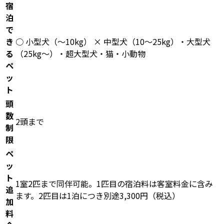
宿
泊
で
き
○ 小型犬（〜10kg） × 中型犬（10〜25kg）・大型犬
る
（25kg〜）・超大型犬・猫・小動物
ペ
ッ
ト
頭
数
2頭まで
制
限
ペ
ッ
ト
1室2匹まで同伴可能。1匹目の宿泊料は客室料金に含み
追
ます。2匹目は1泊につき別途3,300円（税込）
加
料