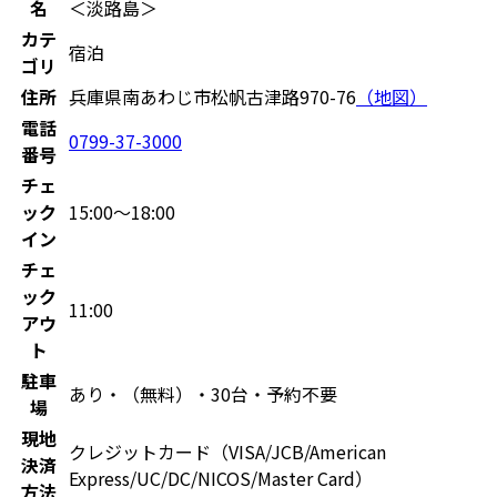
名
＜淡路島＞
カテ
宿泊
ゴリ
住所
兵庫県南あわじ市松帆古津路970-76
（地図）
電話
0799-37-3000
番号
チェ
ック
15:00〜18:00
イン
チェ
ック
11:00
アウ
ト
駐車
あり・（無料）・30台・予約不要
場
現地
クレジットカード（VISA/JCB/American
決済
Express/UC/DC/NICOS/Master Card）
方法