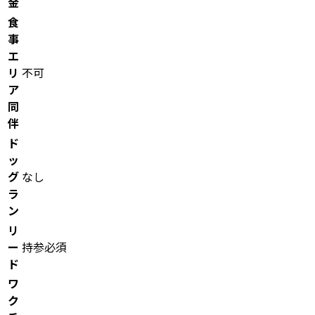
金
食
事
エ
リ
不可
ア
同
伴
ド
ッ
グ
なし
ラ
ン
リ
ー
持参必須
ド
ワ
ク