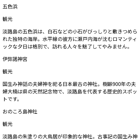
五色浜
観光
淡路島の五色浜は、白石などの小石がびっしりと敷きつめら
れた独特の海岸。水平線の彼方に瀬戸内海が沈むロマンティ
ックな夕日は格別で、訪れる人々を魅了してやみません。
伊弉諾神宮
観光
国生み神話の夫婦神を祀る日本最古の神社。樹齢900年の夫
婦大楠は県の天然記念物で、淡路島を代表する歴史的スポッ
トです。
おのころ島神社
観光
淡路島の朱塗りの大鳥居が印象的な神社。古事記の国生み神