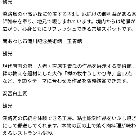
観光
淡路島の小高い丘に位置する古刹。厄除けの御利益がある薬
師如来を奉り、地元で親しまれています。境内からは絶景が
広がり、心身ともにリフレッシュできる穴場スポットです。
南あわじ市滝川記念美術館 玉青館
観光
現代南画の第一人者・直原玉青氏の作品を展示する美術館。
禅の教えを題材にした大作「禅の牧牛うしかひ草」全12点
など、季節やテーマに合わせた作品を随時鑑賞できます。
安冨白土瓦
観光
淡路瓦の伝統を体験できる工房。粘土彫刻作品をいぶし焼き
にして郵送してくれます。本物の瓦の上で焼く肉料理が味わ
えるレストランも併設。