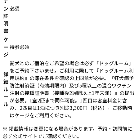
チ
ン
必須
証
明
書
ケ
ー
持参必須
ジ
愛犬とのご宿泊をご希望の場合は必ず「ドッグルーム」
をご予約下さいませ。ご利用に際して『ドッグルーム利
詳
用規約』の滞在条件を確認の上同意が必要。『狂犬病予
細
防注射済証（有効期限内）及び5種以上の混合ワクチン
ル
注射の接種証明書（接種後2週間以上1年未満）』の提出
ー
が必要。1室2匹まで同伴可能。1匹目は客室料金に含
ル
み、2匹目は1泊につき別途3,300円（税込）。ご移動時
はケージをご利用ください。
※ 掲載情報は変更になる場合があります。予約・訪問前に
必ず公式サイトでご確認ください。