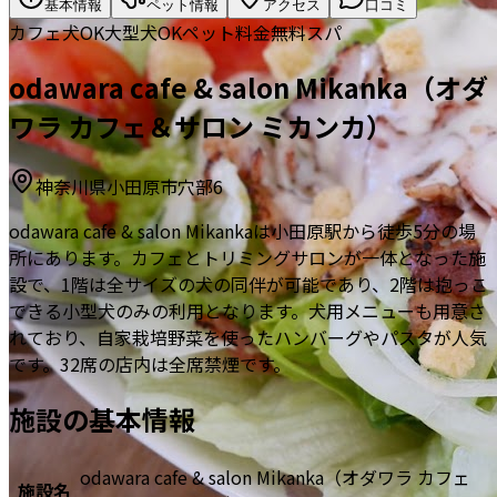
基本情報
ペット情報
アクセス
口コミ
カフェ
犬OK
大型犬OK
ペット料金無料
スパ
odawara cafe & salon Mikanka（オダ
ワラ カフェ＆サロン ミカンカ）
神奈川県小田原市穴部6
odawara cafe & salon Mikankaは小田原駅から徒歩5分の場
所にあります。カフェとトリミングサロンが一体となった施
設で、1階は全サイズの犬の同伴が可能であり、2階は抱っこ
できる小型犬のみの利用となります。犬用メニューも用意さ
れており、自家栽培野菜を使ったハンバーグやパスタが人気
です。32席の店内は全席禁煙です。
施設の基本情報
odawara cafe & salon Mikanka（オダワラ カフェ
施設名