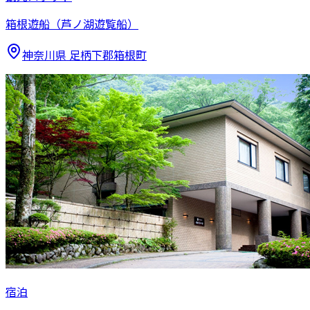
箱根遊船（芦ノ湖遊覧船）
神奈川県
足柄下郡箱根町
宿泊