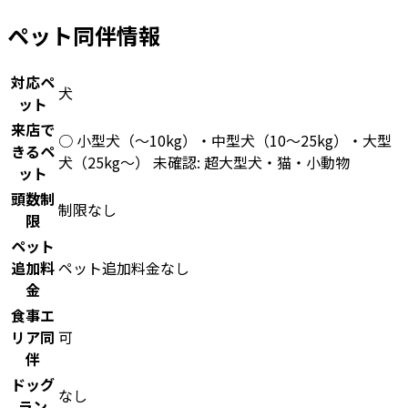
ペット同伴情報
対応ペ
犬
ット
来店で
○ 小型犬（〜10kg）・中型犬（10〜25kg）・大型
きるペ
犬（25kg〜） 未確認: 超大型犬・猫・小動物
ット
頭数制
制限なし
限
ペット
追加料
ペット追加料金なし
金
食事エ
リア同
可
伴
ドッグ
なし
ラン