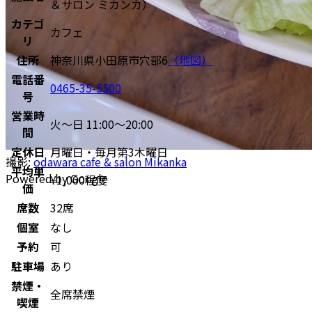
＆サロン ミカンカ）
カテゴ
カフェ
リ
住所
神奈川県小田原市穴部6
（地図）
電話番
0465-35-5500
号
営業時
火〜日 11:00～20:00
間
定休日
月曜日・毎月第3木曜日
撮影:
odawara cafe & salon Mikanka
平均単
Powered by Google
¥1,000程度
価
席数
32席
個室
なし
予約
可
駐車場
あり
禁煙・
全席禁煙
喫煙