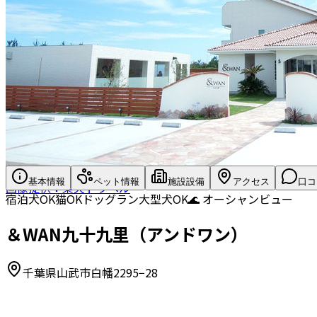
基本情報
ペット情報
施設設備
アクセス
口コ
画像提供：楽天トラベル
宿泊
犬OK
猫OK
ドッグラン
大型犬OK
🌊 オーシャンビュー
＆WAN九十九里（アンドワン）
千葉県山武市白幡2295−28