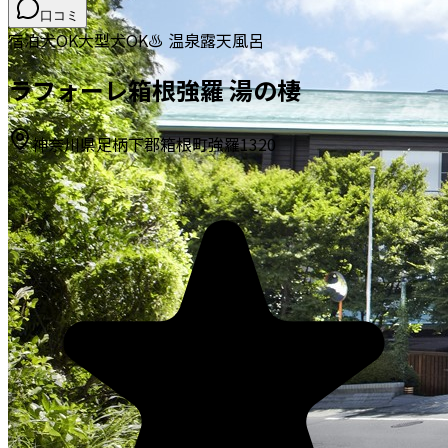
口コミ
宿泊
犬OK
大型犬OK
♨️ 温泉
露天風呂
ラフォーレ箱根強羅 湯の棲
神奈川県足柄下郡箱根町強羅1320