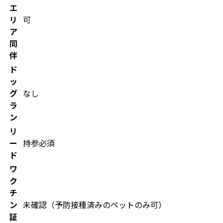
エ
リ
可
ア
同
伴
ド
ッ
グ
なし
ラ
ン
リ
ー
持参必須
ド
ワ
ク
チ
ン
未確認（予防接種済みのペットのみ可）
証