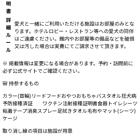
明
書
詳
愛犬と一緒にご利用いただける施設はお部屋のみとな
細
ります。ホテルロビー・レストラン等への愛犬の同伴
ル
はご遠慮ください。館内やお部屋等の備品などを破損
ー
又は汚した場合は実費にてご請求させて頂きます。
ル
※ 掲載情報は変更になる場合があります。予約・訪問前に
必ず公式サイトでご確認ください。
🎒 持参するもの
カラー(首輪)
リード
フード
おやつ
おもちゃ
バスタオル
狂犬病
予防接種済証 ワクチン注射接種証明書
食器
トイレシーツ
粘着テープ
消臭スプレー
足拭きタオル
毛布やマット(シーツ)
ケージ
取り消し線の項目は施設が用意