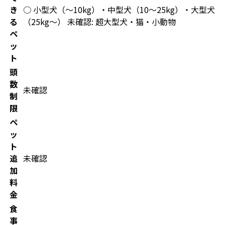
き
○ 小型犬（〜10kg）・中型犬（10〜25kg）・大型犬
る
（25kg〜） 未確認: 超大型犬・猫・小動物
ペ
ッ
ト
頭
数
未確認
制
限
ペ
ッ
ト
追
未確認
加
料
金
食
事