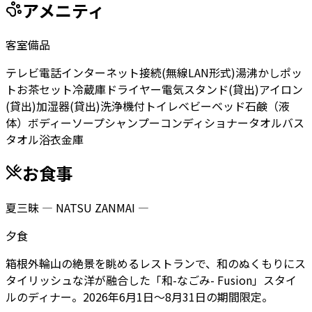
アメニティ
客室備品
テレビ
電話
インターネット接続(無線LAN形式)
湯沸かしポッ
ト
お茶セット
冷蔵庫
ドライヤー
電気スタンド(貸出)
アイロン
(貸出)
加湿器(貸出)
洗浄機付トイレ
ベビーベッド
石鹸（液
体）
ボディーソープ
シャンプー
コンディショナー
タオル
バス
タオル
浴衣
金庫
お食事
夏三昧 ― NATSU ZANMAI ―
夕食
箱根外輪山の絶景を眺めるレストランで、和のぬくもりにス
タイリッシュな洋が融合した「和-なごみ- Fusion」スタイ
ルのディナー。2026年6月1日～8月31日の期間限定。