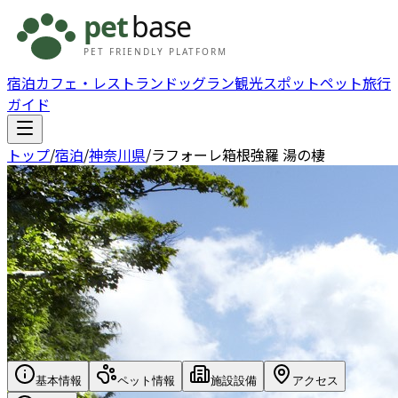
宿泊
カフェ・レストラン
ドッグラン
観光スポット
ペット旅行
ガイド
トップ
/
宿泊
/
神奈川県
/
ラフォーレ箱根強羅 湯の棲
基本情報
ペット情報
施設設備
アクセス