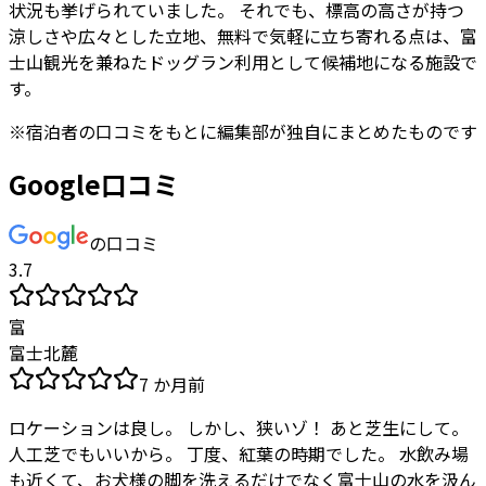
状況も挙げられていました。 それでも、標高の高さが持つ
涼しさや広々とした立地、無料で気軽に立ち寄れる点は、富
士山観光を兼ねたドッグラン利用として候補地になる施設で
す。
※
宿泊者
の口コミをもとに編集部が独自にまとめたものです
Google口コミ
の口コミ
3.7
富
富士北麓
7 か月前
ロケーションは良し。 しかし、狭いゾ！ あと芝生にして。
人工芝でもいいから。 丁度、紅葉の時期でした。 水飲み場
も近くて、お犬様の脚を洗えるだけでなく富士山の水を汲ん