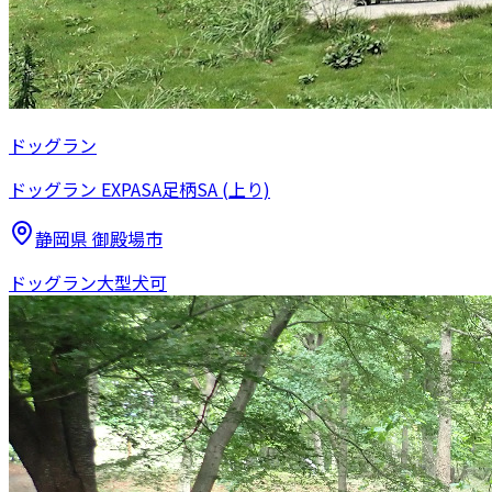
ドッグラン
ドッグラン EXPASA足柄SA (上り)
静岡県
御殿場市
ドッグラン
大型犬可