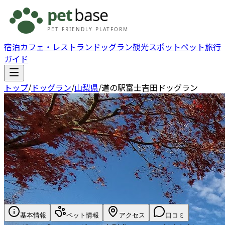
宿泊
カフェ・レストラン
ドッグラン
観光スポット
ペット旅行
ガイド
トップ
/
ドッグラン
/
山梨県
/
道の駅富士吉田ドッグラン
基本情報
ペット情報
アクセス
口コミ