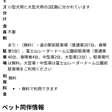
イ
ズ
小型犬用と大型犬用の2区画に分かれています
分
け
会
員
不要
制
あり・（無料）・道の駅前駐車場（普通車207台、身障
駐
者5台）、富士山レーダードーム公園前駐車場（普通車
車
40台、身障者4台、中型車2台、大型車13台）。駐車場代
場
は無料。大型車・中型車は富士山レーダードーム公園前
駐車場をご利用ください
利
無料
用
料
・
無料で利用できます
金
ペット同伴情報