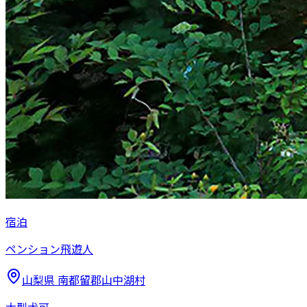
宿泊
ペンション飛遊人
山梨県
南都留郡山中湖村
大型犬可