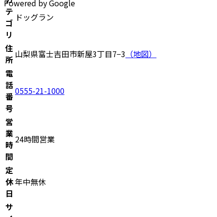
Powered by Google
テ
ドッグラン
ゴ
リ
住
山梨県富士吉田市新屋3丁目7−3
（地図）
所
電
話
0555-21-1000
番
号
営
業
24時間営業
時
間
定
休
年中無休
日
サ