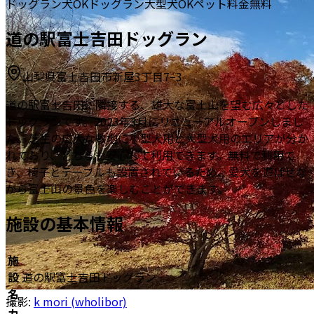
ドッグラン
犬OK
ドッグラン
大型犬OK
ペット料金無料
道の駅富士吉田ドッグラン
山梨県富士吉田市新屋3丁目7−3
道の駅富士吉田に隣接する、雄大な富士山を望む広々とした
ドッグランです。2023年3月にリニューアルオープンしまし
た。芝生の広大な敷地に小型犬用と大型犬用のエリアが分か
れており、どちらも安心して利用できます。無料で利用で
き、椅子とテーブルも設置されているため、愛犬を遊ばせな
がら富士山の景色を楽しむことができます。
施設の基本情報
施
設
道の駅富士吉田ドッグラン
名
撮影:
k mori (wholibor)
カ