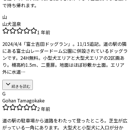
で持ち帰れます。
山
山犬温泉
1 年前
2024/4/4「富士吉田ドッグラン」。11/15追記。道の駅の隣
にある富士山レーダードーム公園に併設されているドッグラ
ンです。24H無料。小型犬エリアと大型犬エリアの2区画あ
り。柵高約1.5m、二重扉。地面はほぼ砂敷か土面。エリア
外に水道…
続きを読む
G
Gohan Tamagokake
2 年前
道の駅の駐車場から道路をわたって登ったところ。芝生が広
がっている一角にあります。 大型犬と小型犬に入口が分か