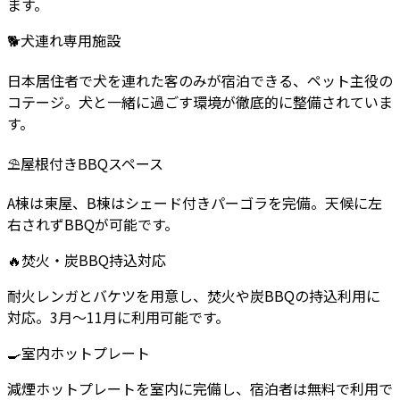
ます。
🐕
犬連れ専用施設
日本居住者で犬を連れた客のみが宿泊できる、ペット主役の
コテージ。犬と一緒に過ごす環境が徹底的に整備されていま
す。
⛱️
屋根付きBBQスペース
A棟は東屋、B棟はシェード付きパーゴラを完備。天候に左
右されずBBQが可能です。
🔥
焚火・炭BBQ持込対応
耐火レンガとバケツを用意し、焚火や炭BBQの持込利用に
対応。3月～11月に利用可能です。
🍳
室内ホットプレート
減煙ホットプレートを室内に完備し、宿泊者は無料で利用で