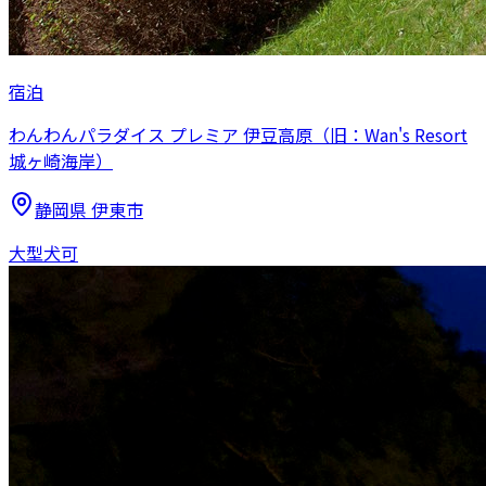
宿泊
わんわんパラダイス プレミア 伊豆高原（旧：Wan's Resort
城ヶ崎海岸）
静岡県
伊東市
大型犬可