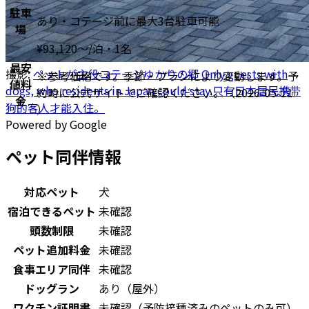
駐車
あり・コテージ前に最大3台駐車可能
場
¥
93,120
〜
/泊・1名
最安
撮影:
ペットが主役コテージゆかりの郷 Only guests with
※参考価格です。季節・プランにより変動します。予
値料
dogs, who residents in Japan could stay.只有日本居民携带
約時に公式サイトでご確認ください。
（2026-05-11
金
狗的客人才能入住。
）
Powered by Google
ペット同伴情報
対応ペット
犬
宿泊できるペット
未確認
頭数制限
未確認
ペット追加料金
未確認
食事エリア同伴
未確認
ドッグラン
あり（屋外）
ワクチン証明書
未確認（予防接種済みのペットのみ可）