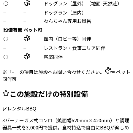
○
ドッグラン（屋外）
（
地面: 天然芝
）
−
−
ドッグラン（屋内）
−
−
わんちゃん専用お風呂
設備有無
ペット可
○
館内（ロビー等）同伴
−
−
レストラン・食事エリア同伴
○
客室同伴
※「−」の項目は施設へお問い合わせください。
= ペット
同伴可
この施設だけの特別設備
🍖
レンタルBBQ
3バーナーガス式コンロ（焼面幅620mm×420mm）と調理
器具一式を3,000円で提供。食材持込で自由にBBQが楽しめ