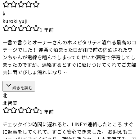
k
kuroki yuji
1 年前
一言で言うとオーナーさんのホスピタリティ溢れる最高のコ
テージでした！ 運悪く泊まった日が雨で前の宿泊されたワ
ンちゃんが電線を噛んでしまってたせいか漏電で停電してし
まったのですが、連絡するとすぐに駆けつけてくれてご夫婦
共に雨でびしょ濡れになり…
続きを読む
北
北智美
1 年前
チェックイン時間に遅れると、LINEで連絡したところ すぐ
に返事をしてくれて、すごく安心できました。 お迎えもニ
コニコ出てきてくださり、荷物を運ぶカートも準備済み、ア