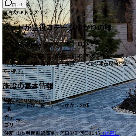
口コミ
宿泊
犬OK
ドッグラン
ペットが主役コテージゆかりの郷
山梨県南都留郡富士河口湖町河口3045
山梨県富士河口湖町にあるペット同伴可のホテル・旅館で
す。愛犬と一緒に宿泊できる施設で、快適な滞在環境が整っ
ています。
施設の基本情報
施設
ペットが主役コテージゆかりの郷
名
カテ
宿泊
ゴリ
住所
山梨県南都留郡富士河口湖町河口3045
（地図）