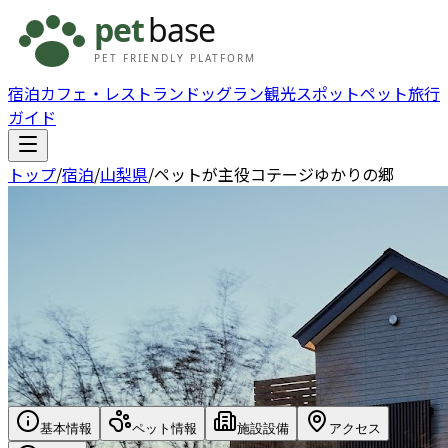
宿泊
カフェ・レストラン
ドッグラン
観光スポット
ペット旅行
ガイド
トップ
/
宿泊
/
山梨県
/
ペットが主役コテージゆかりの郷
基本情報
ペット情報
施設設備
アクセス