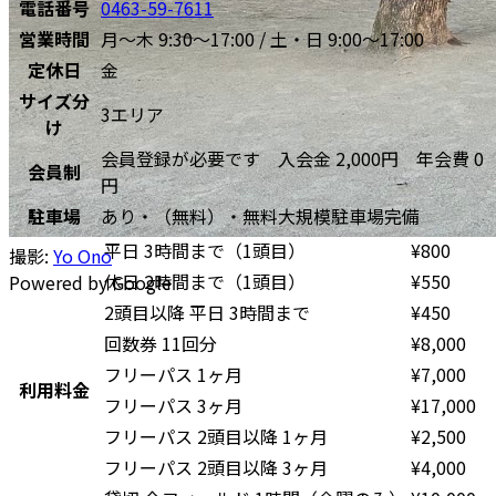
電話番号
0463-59-7611
営業時間
月〜木 9:30～17:00 / 土・日 9:00～17:00
定休日
金
サイズ分
3エリア
け
会員登録が必要です 入会金 2,000円 年会費 0
会員制
円
駐車場
あり・（無料）・無料大規模駐車場完備
平日 3時間まで（1頭目）
¥
800
撮影:
Yo Ono
休日 2時間まで（1頭目）
¥
550
Powered by Google
2頭目以降 平日 3時間まで
¥
450
回数券 11回分
¥
8,000
フリーパス 1ヶ月
¥
7,000
利用料金
フリーパス 3ヶ月
¥
17,000
フリーパス 2頭目以降 1ヶ月
¥
2,500
フリーパス 2頭目以降 3ヶ月
¥
4,000