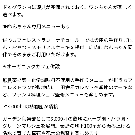
ドッグラン内に遊具が完備されており、ワンちゃんが楽しく
遊べます。
🍽️
わんちゃん専用メニューあり
併設カフェレストラン「ナチュール」では犬用の手作りごは
ん・おやつ・メモリアルケーキを提供。店内にわんちゃん同
伴でそのままご利用いただけます。
☕
オーガニックカフェ併設
無農薬野菜・化学調味料不使用の手作りメニューが揃うカフ
ェレストランが敷地内に。田舎風ガレットや季節のケーキな
ど、フランス料理シェフ監修メニューも楽しめます。
🌸
3,000坪の植物園が隣接
ガーデン倶楽部として3,000坪の敷地にハーブ園・バラ園・
グリーンマルシェを展開。秦野の地下100mから汲み上げる
名水で育てた草花や花木の観賞も楽しめます。