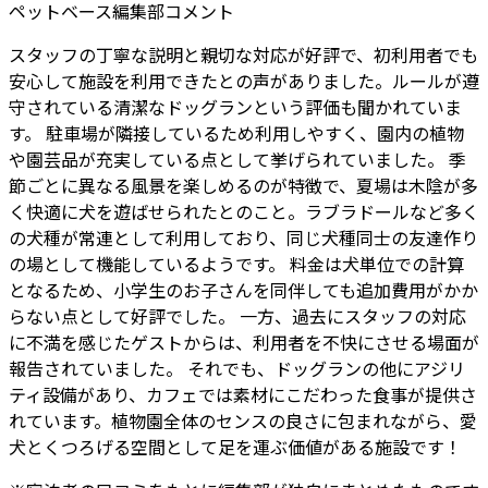
ペットベース編集部コメント
スタッフの丁寧な説明と親切な対応が好評で、初利用者でも
安心して施設を利用できたとの声がありました。ルールが遵
守されている清潔なドッグランという評価も聞かれていま
す。 駐車場が隣接しているため利用しやすく、園内の植物
や園芸品が充実している点として挙げられていました。 季
節ごとに異なる風景を楽しめるのが特徴で、夏場は木陰が多
く快適に犬を遊ばせられたとのこと。ラブラドールなど多く
の犬種が常連として利用しており、同じ犬種同士の友達作り
の場として機能しているようです。 料金は犬単位での計算
となるため、小学生のお子さんを同伴しても追加費用がかか
らない点として好評でした。 一方、過去にスタッフの対応
に不満を感じたゲストからは、利用者を不快にさせる場面が
報告されていました。 それでも、ドッグランの他にアジリ
ティ設備があり、カフェでは素材にこだわった食事が提供さ
れています。植物園全体のセンスの良さに包まれながら、愛
犬とくつろげる空間として足を運ぶ価値がある施設です！