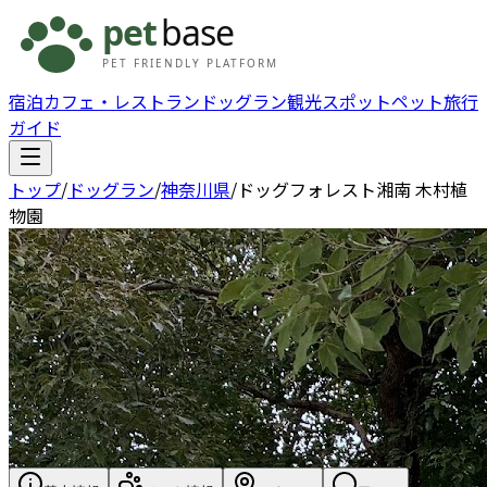
宿泊
カフェ・レストラン
ドッグラン
観光スポット
ペット旅行
ガイド
トップ
/
ドッグラン
/
神奈川県
/
ドッグフォレスト湘南 木村植
物園