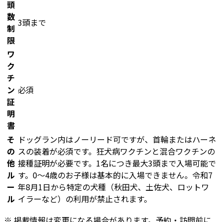
頭
数
3頭まで
制
限
ワ
ク
チ
ン
必須
証
明
書
そ
ドッグラン内はノーリード可ですが、首輪またはハーネ
の
スの装着が必須です。狂犬病ワクチンと混合ワクチンの
他
接種証明が必要です。1名につき最大3頭まで入場可能で
ル
す。0～4歳のお子様は基本的に入場できません。令和7
ー
年8月1日から特定の犬種（秋田犬、土佐犬、ロットワ
ル
イラーなど）の利用が禁止されます。
※ 掲載情報は変更になる場合があります。予約・訪問前に