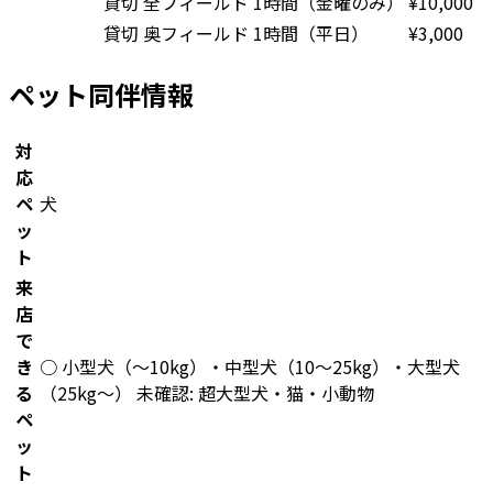
貸切 全フィールド 1時間（金曜のみ）
¥
10,000
貸切 奥フィールド 1時間（平日）
¥
3,000
ペット同伴情報
対
応
ペ
犬
ッ
ト
来
店
で
き
○ 小型犬（〜10kg）・中型犬（10〜25kg）・大型犬
る
（25kg〜） 未確認: 超大型犬・猫・小動物
ペ
ッ
ト