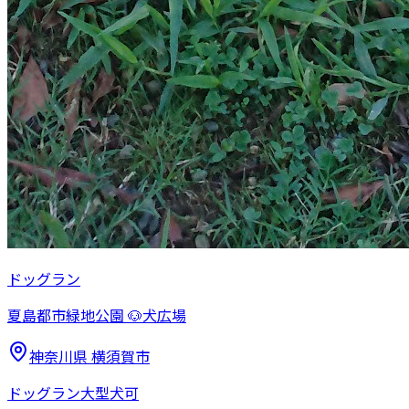
ドッグラン
夏島都市緑地公園 🐶犬広場
神奈川県
横須賀市
ドッグラン
大型犬可