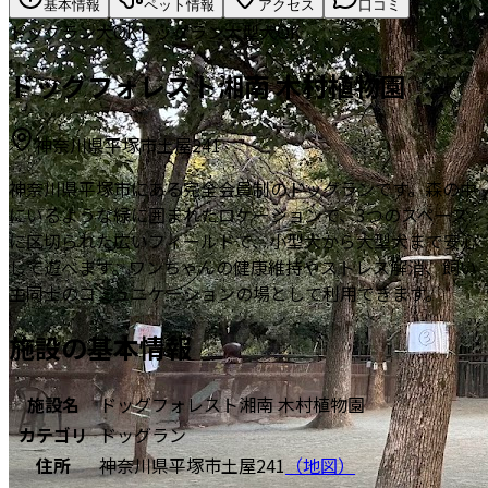
基本情報
ペット情報
アクセス
口コミ
ドッグラン
犬OK
ドッグラン
大型犬OK
ドッグフォレスト湘南 木村植物園
神奈川県平塚市土屋241
神奈川県平塚市にある完全会員制のドッグランです。森の中
にいるような緑に囲まれたロケーションで、3つのスペース
に区切られた広いフィールドで、小型犬から大型犬まで安心
して遊べます。ワンちゃんの健康維持やストレス解消、飼い
主同士のコミュニケーションの場として利用できます。
施設の基本情報
施設名
ドッグフォレスト湘南 木村植物園
カテゴリ
ドッグラン
住所
神奈川県平塚市土屋241
（地図）