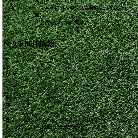
金
・
完全予約制・無料会員登録制（顔認証入
館）
・
会員1人につき2頭まで
ペット同伴情報
対
応
ペ
犬
ッ
ト
来
店
で
き
○ 小型犬（〜10kg）・中型犬（10〜25kg）・大型犬
る
（25kg〜） 未確認: 超大型犬・猫・小動物
ペ