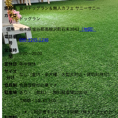
施設名
室内ドッグラン＆無人カフェ サニーサニー
カテゴ
ドッグラン
リ
住所
栃木県塩谷郡高根沢町石末3843
（地図）
電話番
090-3245-1248
号
営業時
9:00～20:00
間
定休日
年中無休
サイズ
なし（室内・全犬種／大型犬対応・貸切利用可）
分け
会員制
会員登録が必要です
駐車場
あり・（無料）・無料駐車場10台分
1時間・1名
¥
1,100
・
同伴者も1名につき同額（無人カフェのセ
利用料
ルフドリンク込み）