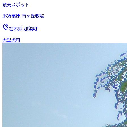
観光スポット
那須高原 南ヶ丘牧場
栃木県
那須町
大型犬可