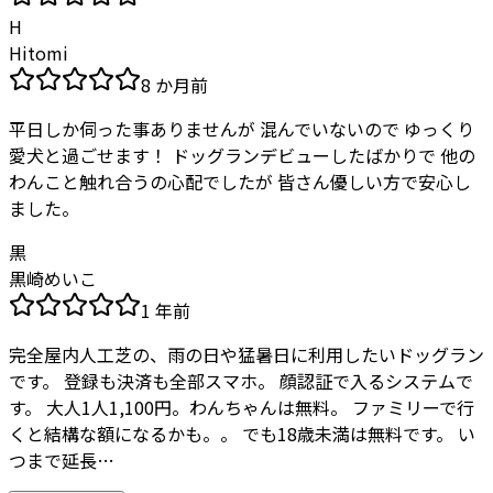
H
Hitomi
8 か月前
平日しか伺った事ありませんが 混んでいないので ゆっくり
愛犬と過ごせます！ ドッグランデビューしたばかりで 他の
わんこと触れ合うの心配でしたが 皆さん優しい方で安心し
ました。
黒
黒崎めいこ
1 年前
完全屋内人工芝の、雨の日や猛暑日に利用したいドッグラン
です。 登録も決済も全部スマホ。 顔認証で入るシステムで
す。 大人1人1,100円。わんちゃんは無料。 ファミリーで行
くと結構な額になるかも。。 でも18歳未満は無料です。 い
つまで延長…