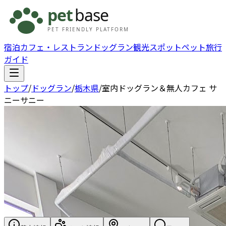
宿泊
カフェ・レストラン
ドッグラン
観光スポット
ペット旅行
ガイド
トップ
/
ドッグラン
/
栃木県
/
室内ドッグラン＆無人カフェ サ
ニーサニー