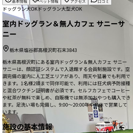
基本情報
ペット情報
アクセス
口コミ
ドッグラン
犬OK
ドッグラン
大型犬OK
室内ドッグラン＆無人カフェ サニーサ
ニー
栃木県塩谷郡高根沢町石末3843
栃木県高根沢町にある室内ドッグラン＆無人カフェ サニー
サニーは、顔認証システムで入退館する会員制施設です。空
調完備の室内に人工芝エリアがあり、雨天や猛暑でも利用で
きます。1名様2頭まで同伴可能で、利用には狂犬病予防接種
と混合ワクチン証明書が必須です。セルフカフェでコーヒー
や紅茶が無料で楽しめ、自販機では無添加おやつも購入でき
ます。足洗い場も完備し、9:00～20:00年中無休で営業して
います。
施設の基本情報