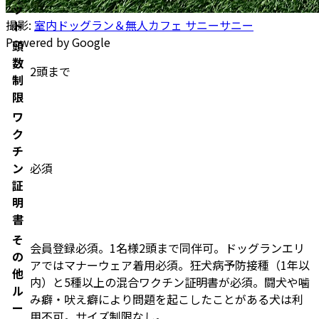
ッ
撮影:
室内ドッグラン＆無人カフェ サニーサニー
ト
Powered by Google
頭
数
2頭まで
制
限
ワ
ク
チ
ン
必須
証
明
書
そ
会員登録必須。1名様2頭まで同伴可。ドッグランエリ
の
アではマナーウェア着用必須。狂犬病予防接種（1年以
他
内）と5種以上の混合ワクチン証明書が必須。闘犬や噛
ル
み癖・吠え癖により問題を起こしたことがある犬は利
ー
用不可。サイズ制限なし。