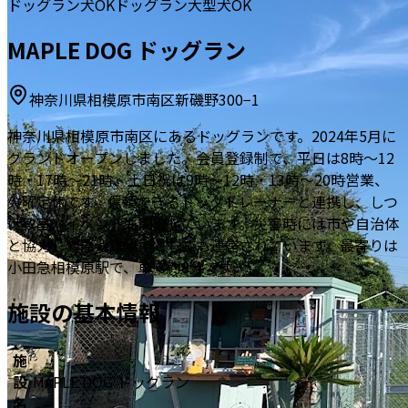
ドッグラン
犬OK
ドッグラン
大型犬OK
MAPLE DOG ドッグラン
神奈川県相模原市南区新磯野300−1
神奈川県相模原市南区にあるドッグランです。2024年5月に
グランドオープンしました。会員登録制で、平日は8時〜12
時・17時〜21時、土日祝は9時〜12時・13時〜20時営業、
火曜定休です。信頼できるドッグトレーナーと連携し、しつ
け教室やイベントも開催しています。災害時には市や自治体
と協力し緊急避難場所としても運営されています。最寄りは
小田急相模原駅で、車で約8分です。
施設の基本情報
施
設
MAPLE DOG ドッグラン
名