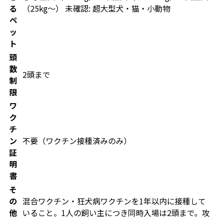
る
（25kg〜） 未確認: 超大型犬・猫・小動物
ペ
ッ
ト
頭
数
2頭まで
制
限
ワ
ク
チ
ン
不要（ワクチン接種済みのみ）
証
明
書
そ
の
混合ワクチン・狂犬病ワクチンを1年以内に接種して
他
いること。1人の飼い主につき同時入場は2頭まで。攻