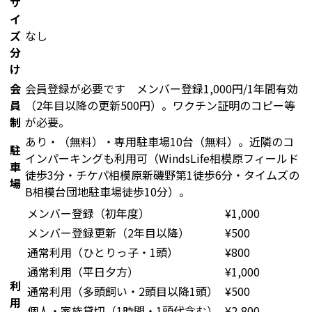
サ
イ
ズ
なし
分
け
会
会員登録が必要です メンバー登録1,000円/1年間有効
員
（2年目以降の更新500円）。ワクチン証明のコピー等
制
が必要。
あり・（無料）・専用駐車場10台（無料）。近隣のコ
駐
インパーキングも利用可（WindsLife相模原フィールド
車
徒歩3分・チケパ相模原新磯野第1徒歩6分・タイムズの
場
B相模台団地駐車場徒歩10分）。
メンバー登録（初年度）
¥
1,000
メンバー登録更新（2年目以降）
¥
500
通常利用（ひとりっ子・1頭）
¥
800
通常利用（平日夕方）
¥
1,000
利
通常利用（多頭飼い・2頭目以降1頭）
¥
500
用
個人・家族貸切（1時間・1頭代含む）
¥
2,800