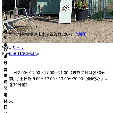
カ
テ
ドッグラン
ゴ
リ
住
神奈川県相模原市南区新磯野300−1
（地図）
所
電
撮影:
たろう
話
050-1720-7211
Powered by Google
番
号
営
平日 8:00～12:00・17:00～21:00（最終受付は各30分
業
前）/ 土日祝 9:00～12:00・13:00～20:00（最終受付は
時
各30分前）
間
定
休
火
日