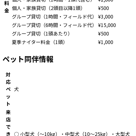
料
個人・家族貸切（2頭目以降1頭）
¥
500
金
グループ貸切（1時間・フィールド代）
¥
3,000
グループ貸切（6時間・フィールド代）
¥
15,000
グループ貸切（1頭あたり）
¥
500
夏季ナイター料金（1頭）
¥
1,000
ペット同伴情報
対
応
ペ
犬
ッ
ト
来
店
で
き
○ 小型犬（〜10kg）・中型犬（10〜25kg）・大型犬