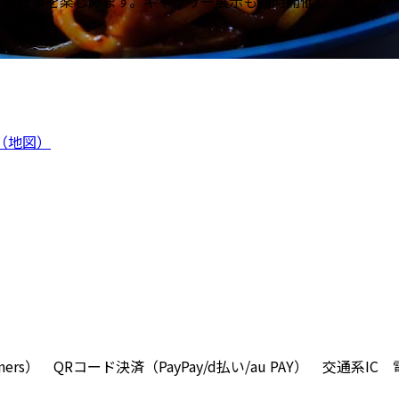
りと食事を楽しめます。ギャラリー展示も随時開催し、食とア
（地図）
/Diners） QRコード決済（PayPay/d払い/au PAY） 交通系I