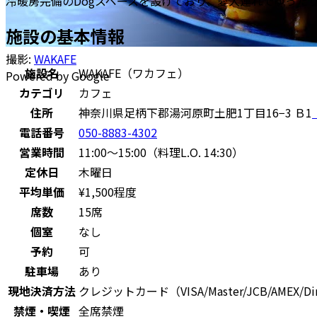
冷暖房完備のDogスペースを設けており、愛犬連れでゆった
施設の基本情報
撮影:
WAKAFE
施設名
WAKAFE（ワカフェ）
Powered by Google
カテゴリ
カフェ
住所
神奈川県足柄下郡湯河原町土肥1丁目16−3 Ｂ1
電話番号
050-8883-4302
営業時間
11:00〜15:00（料理L.O. 14:30）
定休日
木曜日
平均単価
¥1,500程度
席数
15席
個室
なし
予約
可
駐車場
あり
現地決済方法
クレジットカード（VISA/Master/JCB/AMEX
禁煙・喫煙
全席禁煙