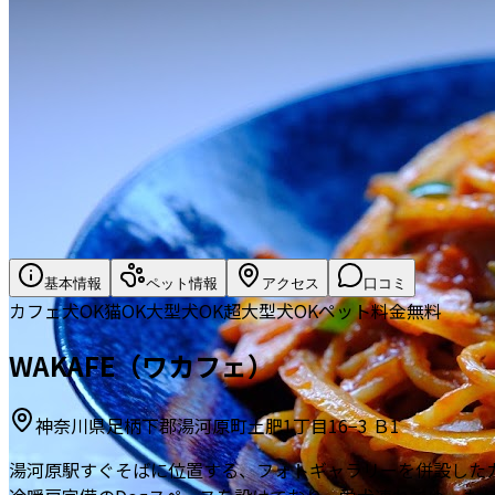
基本情報
ペット情報
アクセス
口コミ
カフェ
犬OK
猫OK
大型犬OK
超大型犬OK
ペット料金無料
WAKAFE（ワカフェ）
神奈川県足柄下郡湯河原町土肥1丁目16−3 Ｂ1
湯河原駅すぐそばに位置する、フォトギャラリーを併設した