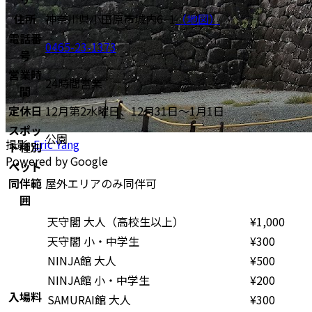
住所
神奈川県小田原市城内6−1
（地図）
電話番
0465-23-1373
号
営業時
24時間営業
間
定休日
12月第2水曜日、12月31日〜1月1日
スポッ
公園
撮影:
Eric Yang
ト種別
Powered by Google
ペット
同伴範
屋外エリアのみ同伴可
囲
天守閣 大人（高校生以上）
¥
1,000
天守閣 小・中学生
¥
300
NINJA館 大人
¥
500
NINJA館 小・中学生
¥
200
入場料
SAMURAI館 大人
¥
300