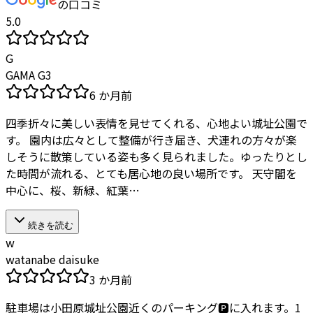
の口コミ
5.0
G
GAMA G3
6 か月前
四季折々に美しい表情を見せてくれる、心地よい城址公園で
す。 園内は広々として整備が行き届き、犬連れの方々が楽
しそうに散策している姿も多く見られました。ゆったりとし
た時間が流れる、とても居心地の良い場所です。 天守閣を
中心に、桜、新緑、紅葉…
続きを読む
w
watanabe daisuke
3 か月前
駐車場は小田原城址公園近くのパーキング🅿️に入れます。1