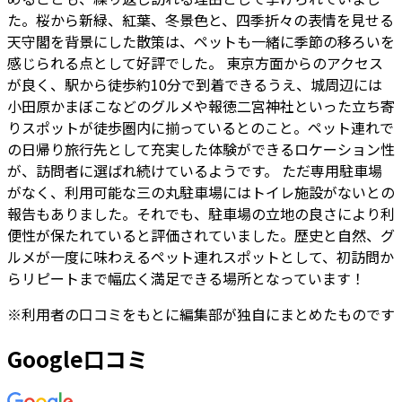
た。桜から新緑、紅葉、冬景色と、四季折々の表情を見せる
天守閣を背景にした散策は、ペットも一緒に季節の移ろいを
感じられる点として好評でした。 東京方面からのアクセス
が良く、駅から徒歩約10分で到着できるうえ、城周辺には
小田原かまぼこなどのグルメや報徳二宮神社といった立ち寄
りスポットが徒歩圏内に揃っているとのこと。ペット連れで
の日帰り旅行先として充実した体験ができるロケーション性
が、訪問者に選ばれ続けているようです。 ただ専用駐車場
がなく、利用可能な三の丸駐車場にはトイレ施設がないとの
報告もありました。それでも、駐車場の立地の良さにより利
便性が保たれていると評価されていました。歴史と自然、グ
ルメが一度に味わえるペット連れスポットとして、初訪問か
らリピートまで幅広く満足できる場所となっています！
※
利用者
の口コミをもとに編集部が独自にまとめたものです
Google口コミ