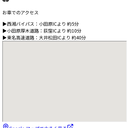
お車でのアクセス
▶
西湘バイパス
：
小田原ICより
約5分
▶
小田原厚木道路
：
荻窪ICより
約10分
▶
東名高速道路
：
大井松田ICより
約40分