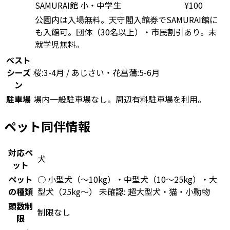
SAMURAI館 小・中学生
¥
100
公園内は入場無料。天守閣入館券でSAMURAI館に
も入館可。団体（30名以上）・市民割引あり。未
就学児無料。
ベスト
シーズ
桜:3-4月 / あじさい・花菖蒲:5-6月
ン
駐車場
場内一般駐車場なし。周辺有料駐車場を利用。
ペット同伴情報
対応ペ
犬
ット
ペット
○ 小型犬（〜10kg）・中型犬（10〜25kg）・大
の種類
型犬（25kg〜） 未確認: 超大型犬・猫・小動物
頭数制
制限なし
限