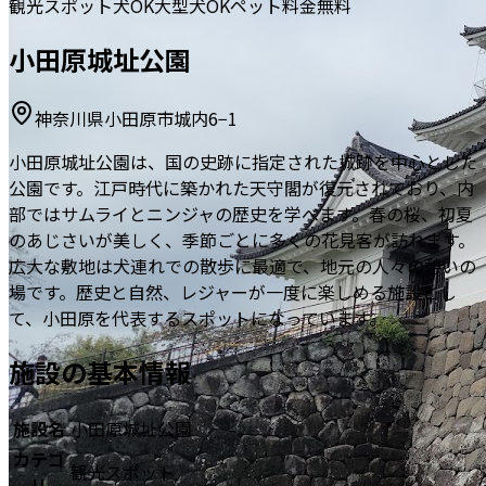
観光スポット
犬OK
大型犬OK
ペット料金無料
小田原城址公園
神奈川県小田原市城内6−1
小田原城址公園は、国の史跡に指定された城跡を中心とした
公園です。江戸時代に築かれた天守閣が復元されており、内
部ではサムライとニンジャの歴史を学べます。春の桜、初夏
のあじさいが美しく、季節ごとに多くの花見客が訪れます。
広大な敷地は犬連れでの散歩に最適で、地元の人々の憩いの
場です。歴史と自然、レジャーが一度に楽しめる施設とし
て、小田原を代表するスポットになっています。
施設の基本情報
施設名
小田原城址公園
カテゴ
観光スポット
リ