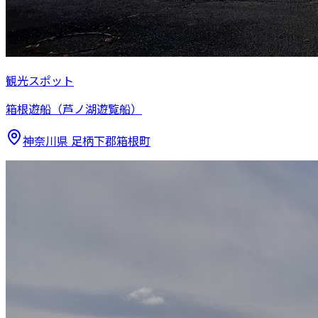
観光スポット
箱根遊船（芦ノ湖遊覧船）
神奈川県
足柄下郡箱根町