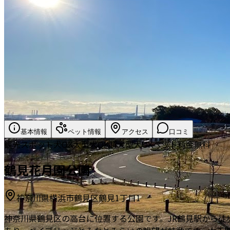
基本情報
ペット情報
アクセス
口コミ
観光スポット
犬OK
大型犬OK
超大型犬OK
ペット料金無料
鶴見花月園公園
神奈川県横浜市鶴見区鶴見1丁目1
神奈川県鶴見区の高台に位置する公園です。JR鶴見駅から徒