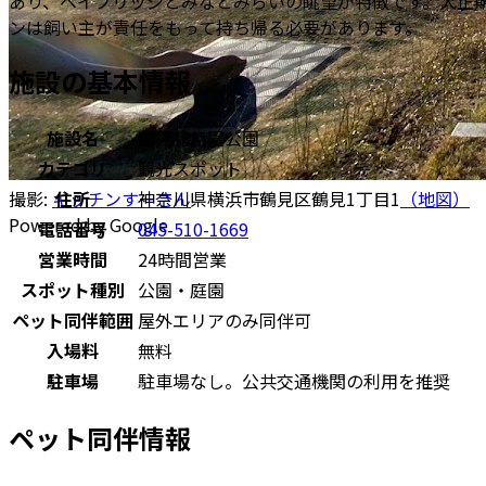
あり、ベイブリッジとみなとみらいの眺望が特徴です。大正
ンは飼い主が責任をもって持ち帰る必要があります。
施設の基本情報
施設名
鶴見花月園公園
カテゴリ
観光スポット
住所
神奈川県横浜市鶴見区鶴見1丁目1
（地図）
撮影:
キッチンすーさん
Powered by Google
電話番号
045-510-1669
営業時間
24時間営業
スポット種別
公園・庭園
ペット同伴範囲
屋外エリアのみ同伴可
入場料
無料
駐車場
駐車場なし。公共交通機関の利用を推奨
ペット同伴情報