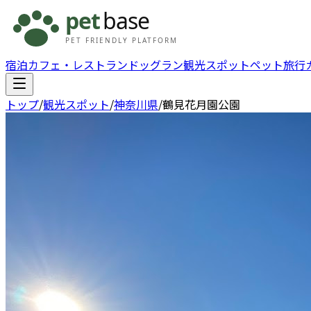
宿泊
カフェ・レストラン
ドッグラン
観光スポット
ペット旅行
トップ
/
観光スポット
/
神奈川県
/
鶴見花月園公園