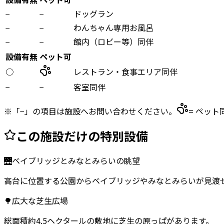
−
−
ドッグラン
−
−
わんちゃん専用お風呂
−
−
館内（ロビー等）同伴
設備有無
ペット可
○
レストラン・食事エリア同伴
−
−
客室同伴
※「−」の項目は施設へお問い合わせください。
= ペット
この施設だけの特別設備
🌉
ベイブリッジとみなとみらいの眺望
高台に位置する公園からベイブリッジやみなとみらいが見渡
🌳
広大な芝生広場
総面積約4.5ヘクタールの敷地に芝生の原っぱがあります。