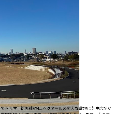
できます。総面積約4.5ヘクタールの広大な敷地に芝生広場が