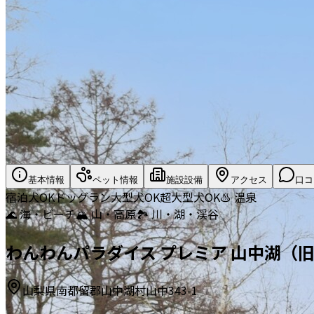
基本情報
ペット情報
施設設備
アクセス
口コ
宿泊
犬OK
ドッグラン
大型犬OK
超大型犬OK
♨️ 温泉
🌊 海・ビーチ
🏔️ 山・高原
🏞️ 川・湖・渓谷
わんわんパラダイス プレミア 山中湖（旧：Wa
山梨県南都留郡山中湖村山中343-1