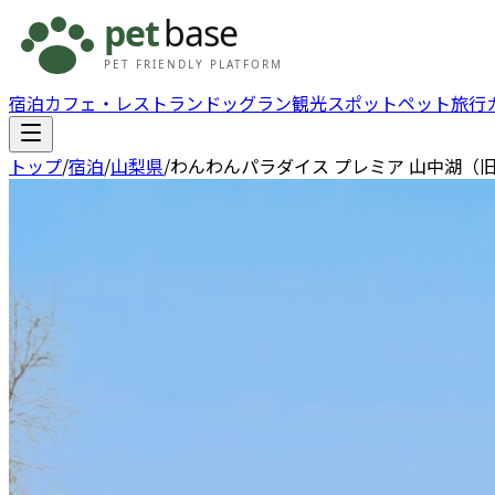
宿泊
カフェ・レストラン
ドッグラン
観光スポット
ペット旅行
トップ
/
宿泊
/
山梨県
/
わんわんパラダイス プレミア 山中湖（旧：Wa