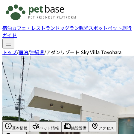
宿泊
カフェ・レストラン
ドッグラン
観光スポット
ペット旅行
ガイド
トップ
/
宿泊
/
沖縄県
/
アダンリゾート Sky Villa Toyohara
基本情報
ペット情報
施設設備
アクセス