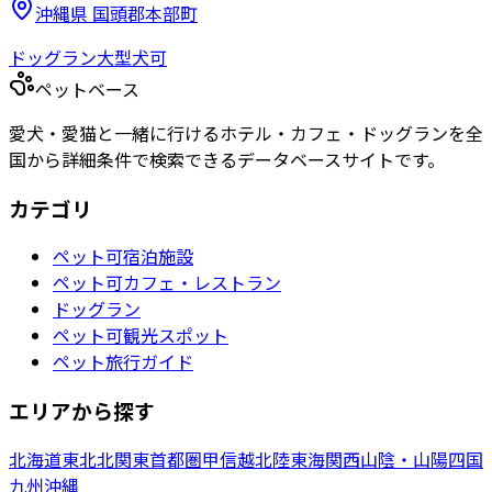
沖縄県
国頭郡本部町
ドッグラン
大型犬可
ペットベース
愛犬・愛猫と一緒に行けるホテル・カフェ・ドッグランを全
国から詳細条件で検索できるデータベースサイトです。
カテゴリ
ペット可宿泊施設
ペット可カフェ・レストラン
ドッグラン
ペット可観光スポット
ペット旅行ガイド
エリアから探す
北海道
東北
北関東
首都圏
甲信越
北陸
東海
関西
山陰・山陽
四国
九州
沖縄