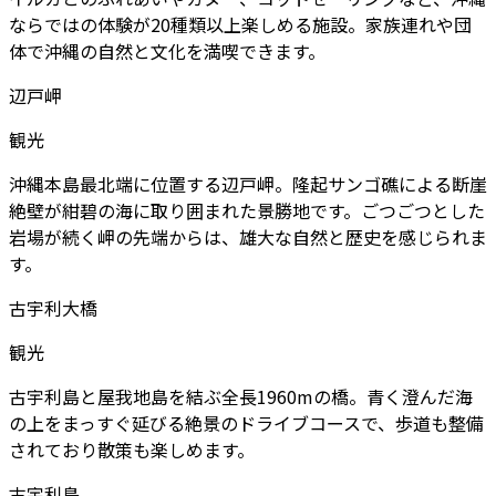
ならではの体験が20種類以上楽しめる施設。家族連れや団
体で沖縄の自然と文化を満喫できます。
辺戸岬
観光
沖縄本島最北端に位置する辺戸岬。隆起サンゴ礁による断崖
絶壁が紺碧の海に取り囲まれた景勝地です。ごつごつとした
岩場が続く岬の先端からは、雄大な自然と歴史を感じられま
す。
古宇利大橋
観光
古宇利島と屋我地島を結ぶ全長1960mの橋。青く澄んだ海
の上をまっすぐ延びる絶景のドライブコースで、歩道も整備
されており散策も楽しめます。
古宇利島