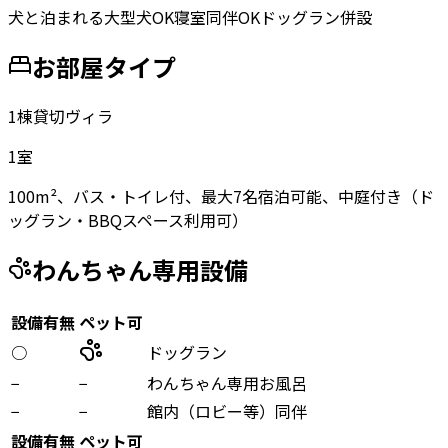
犬と泊まれる
大型犬OK
寝室同伴OK
ドッグラン併設
お部屋タイプ
1棟貸切ヴィラ
1
室
100m²、バス・トイレ付、最大7名宿泊可能、中庭付き（ド
ッグラン・BBQスペース利用可）
わんちゃん専用設備
設備有無
ペット可
○
ドッグラン
−
−
わんちゃん専用お風呂
−
−
館内（ロビー等）同伴
設備有無
ペット可