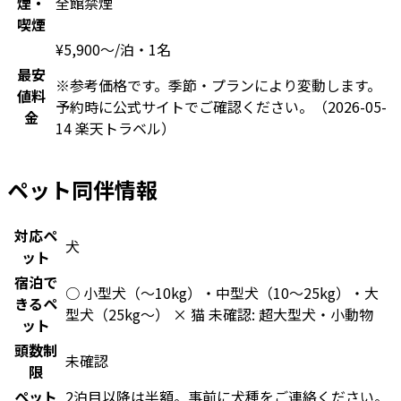
煙・
全館禁煙
喫煙
¥
5,900
〜
/泊・1名
最安
※参考価格です。季節・プランにより変動します。
値料
予約時に公式サイトでご確認ください。
（2026-05-
金
14 楽天トラベル）
ペット同伴情報
対応ペ
犬
ット
宿泊で
○ 小型犬（〜10kg）・中型犬（10〜25kg）・大
きるペ
型犬（25kg〜） × 猫 未確認: 超大型犬・小動物
ット
頭数制
未確認
限
ペット
2泊目以降は半額。事前に犬種をご連絡ください。