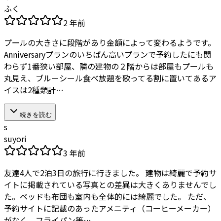
ふく
2 年前
プールの大きさに段階があり金額によって変わるようです。
Anniversaryプランのいちばん高いプランで予約したにも関
わらず1番狭い部屋、隣の建物の２階からは部屋もプールも
丸見え、ブルーシール食べ放題を歌ってる割に置いてあるア
イスは2種類計…
続きを読む
s
suyori
3 年前
友達4人で2泊3日の旅行に行きました。 建物は綺麗で予約サ
イトに掲載されている写真との差異は大きくありませんでし
た。ベッドも布団も室内も全体的には綺麗でした。 ただ、
予約サイトに記載のあったアメニティ（コーヒーメーカー）
がなく、フライパン等…