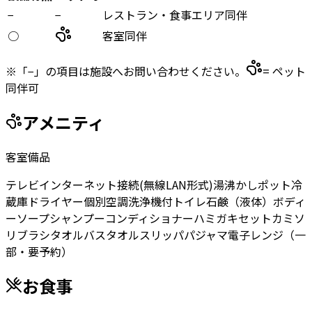
−
−
レストラン・食事エリア同伴
○
客室同伴
※「−」の項目は施設へお問い合わせください。
= ペット
同伴可
アメニティ
客室備品
テレビ
インターネット接続(無線LAN形式)
湯沸かしポット
冷
蔵庫
ドライヤー
個別空調
洗浄機付トイレ
石鹸（液体）
ボディ
ーソープ
シャンプー
コンディショナー
ハミガキセット
カミソ
リ
ブラシ
タオル
バスタオル
スリッパ
パジャマ
電子レンジ（一
部・要予約）
お食事