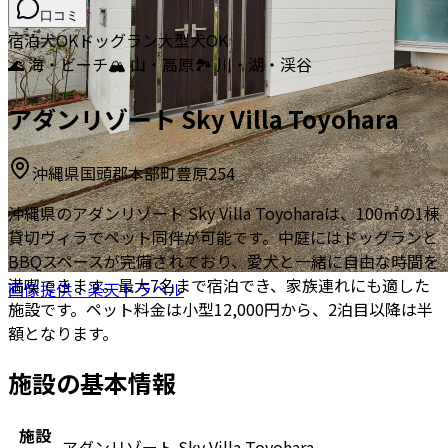
口コミ
宿泊
犬OK
ドッグラン
大型犬OK
🌊 海・ビーチ
🏔️ 山・高原
🏞️ 川・湖・渓谷
アダンリゾート Sky Villa Toyohara
沖縄県国頭郡本部町豊原254
沖縄県のアダンリゾート Sky Villa Toyoharaは、100㎡の1棟
貸切ヴィラでペット同伴が可能です。中庭にはドッグランと
BBQスペースが完備されており、愛犬と一緒に自由な時間を
満喫できます。最大7名まで宿泊でき、家族連れにも適した
画像提供：楽天トラベル
施設です。ペット料金は小型12,000円から、2泊目以降は半
額となります。
施設の基本情報
施設
アダンリゾート Sky Villa Toyohara