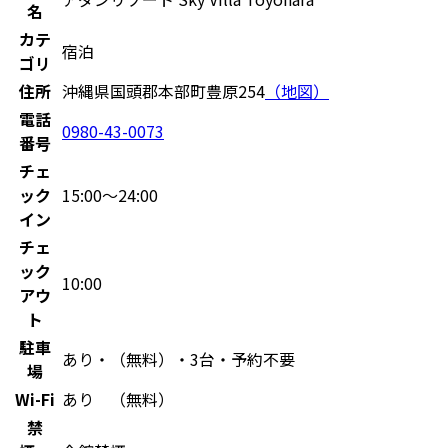
名
カテ
宿泊
ゴリ
住所
沖縄県国頭郡本部町豊原254
（地図）
電話
0980-43-0073
番号
チェ
ック
15:00〜24:00
イン
チェ
ック
10:00
アウ
ト
駐車
あり・（無料）・3台・予約不要
場
Wi-Fi
あり （無料）
禁