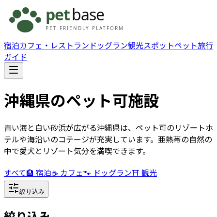
宿泊
カフェ・レストラン
ドッグラン
観光スポット
ペット旅行
ガイド
沖縄県
のペット可施設
青い海と白い砂浜が広がる沖縄県は、ペット可のリゾートホ
テルや海沿いのコテージが充実しています。亜熱帯の自然の
中で愛犬とリゾート気分を満喫できます。
すべて
🏨 宿泊
☕ カフェ
🐾 ドッグラン
⛩️ 観光
絞り込み
絞り込み