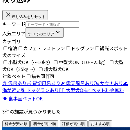
絞り込みをリセット
キーワード
人気エリア
すべてのエリア
カテゴリ
宿泊
カフェ・レストラン
ドッグラン
観光スポット
犬のサイズ
小型犬OK（〜10kg）
中型犬OK（10〜25kg）
大型
犬OK（25kg〜）
超大型犬OK
対象ペット
猫も同伴可
♨️ 温泉あり
🛁 貸切風呂あり
🌿 露天風呂あり
🧖 サウナあり
🌊
海が近い
🐕 ドッグランあり
🐕‍🦺 大型犬OK
✅ ペット料金無料
🍽️ 食事室ペットOK
3
件の施設が見つかりました
|
|
|
料金が安い順
料金が高い順
評価が高い順
おすすめ順