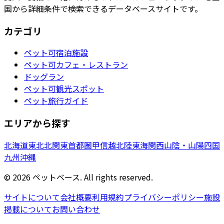
国から詳細条件で検索できるデータベースサイトです。
カテゴリ
ペット可宿泊施設
ペット可カフェ・レストラン
ドッグラン
ペット可観光スポット
ペット旅行ガイド
エリアから探す
北海道
東北
北関東
首都圏
甲信越
北陸
東海
関西
山陰・山陽
四国
九州
沖縄
©
2026
ペットベース. All rights reserved.
サイトについて
会社概要
利用規約
プライバシーポリシー
施設
掲載について
お問い合わせ