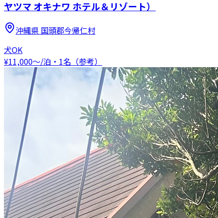
ヤツマ オキナワ ホテル＆リゾート）
沖縄県
国頭郡今帰仁村
犬OK
¥
11,000
〜
/泊・1名（参考）