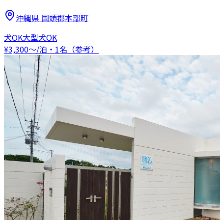
沖縄県
国頭郡本部町
犬OK
大型犬OK
¥
3,300
〜
/泊・1名（参考）