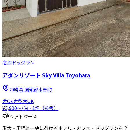
宿泊
ドッグラン
アダンリゾート Sky Villa Toyohara
沖縄県
国頭郡本部町
犬OK
大型犬OK
¥
5,900
〜
/泊・1名（参考）
ペットベース
愛犬・愛猫と一緒に行けるホテル・カフェ・ドッグランを全