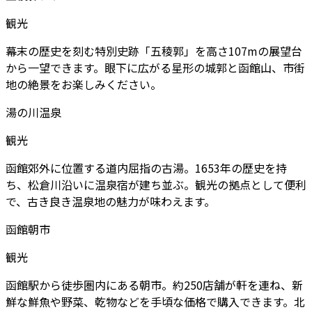
観光
幕末の歴史を刻む特別史跡「五稜郭」を高さ107mの展望台
から一望できます。眼下に広がる星形の城郭と函館山、市街
地の絶景をお楽しみください。
湯の川温泉
観光
函館郊外に位置する道内屈指の古湯。1653年の歴史を持
ち、松倉川沿いに温泉宿が建ち並ぶ。観光の拠点として便利
で、古き良き温泉地の魅力が味わえます。
函館朝市
観光
函館駅から徒歩圏内にある朝市。約250店舗が軒を連ね、新
鮮な鮮魚や野菜、乾物などを手頃な価格で購入できます。北