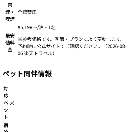
禁
煙・
全館禁煙
喫煙
¥
5,198
〜
/泊・1名
最安
※参考価格です。季節・プランにより変動します。
値料
予約時に公式サイトでご確認ください。
（2026-08-
金
06 楽天トラベル）
ペット同伴情報
対
応
ペ
犬
ッ
ト
宿