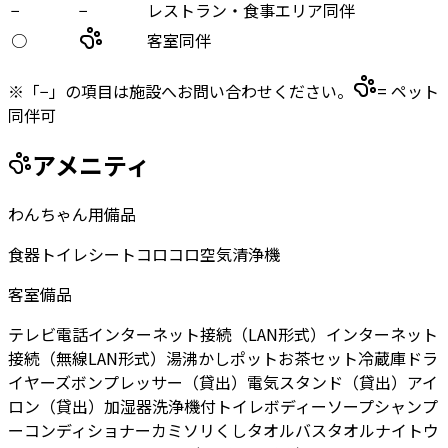
−
−
レストラン・食事エリア同伴
○
客室同伴
※「−」の項目は施設へお問い合わせください。
= ペット
同伴可
アメニティ
わんちゃん用備品
食器
トイレシート
コロコロ
空気清浄機
客室備品
テレビ
電話
インターネット接続（LAN形式）
インターネット
接続（無線LAN形式）
湯沸かしポット
お茶セット
冷蔵庫
ドラ
イヤー
ズボンプレッサー（貸出）
電気スタンド（貸出）
アイ
ロン（貸出）
加湿器
洗浄機付トイレ
ボディーソープ
シャンプ
ー
コンディショナー
カミソリ
くし
タオル
バスタオル
ナイトウ