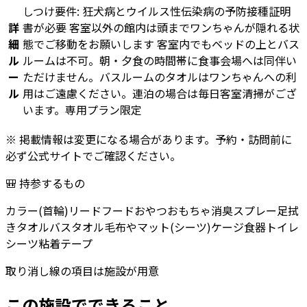
しつけ要件: 狂犬病とウイルス性伝染病の予防接種証明
詳
書が必要 客室以外の館内は頭までワンちゃんが隠れる状
細
態でご移動をお願いします 客室内でもベッドの上とバス
ル
ルームは不可。朝・夕食の時間帯に食事会場へは同伴い
ー
ただけません。バスルームのタオルはワンちゃんへの利
ル
用はご遠慮ください。連泊の場合は毎日客室清掃がござ
います。専用プラン限定
※ 掲載情報は変更になる場合があります。予約・訪問前に
必ず公式サイトでご確認ください。
🎒 持参するもの
カラー(首輪)
リード
フード
おやつ
おもちゃ
消臭スプレー
足拭
きタオル
バスタオル
毛布やマット(シーツ)
ケージ
食器
トイレ
シーツ
粘着テープ
取り消し線の項目は施設が用意
この施設でできること