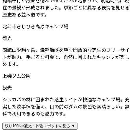
箱館奉行が故郷を偲んで植えたのが始まりで、明治時代に現
在の景観が形成されました。季節ごとに異なる表情を見せる
歴史ある並木道です。
北斗市きじひき高原キャンプ場
観光
函館山や駒ヶ岳、津軽海峡を望む開放的な芝生のフリーサイ
トが魅力。手ごろな料金で、自然に囲まれたキャンプが楽し
めます。
上磯ダム公園
観光
シラカバの林に囲まれた芝生サイトが快適なキャンプ場。充
実した炊事棟を備え、目の前のダムの景色も素晴らしい。無
料で利用できるのも魅力です。
残り10件の観光・体験スポットを見る ▼