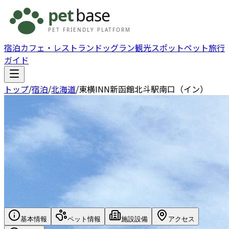
宿泊
カフェ・レストラン
ドッグラン
観光スポット
ペット旅行
ガイド
トップ
/
宿泊
/
北海道
/
東横INN新函館北斗駅南口（イン）
基本情報
ペット情報
施設設備
アクセス