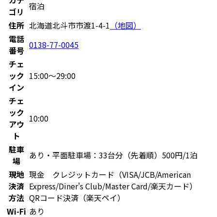
宿泊
ゴリ
住所
北海道北斗市市渡1-4-1
（地図）
電話
0138-77-0045
番号
チェ
ック
15:00〜29:00
イン
チェ
ック
10:00
アウ
ト
駐車
あり・平面駐車場：33台分（先着順）500円/1泊
場
現地
現金 クレジットカード（VISA/JCB/American
決済
Express/Diner's Club/Master Card/楽天カード）
方法
QRコード決済（楽天ペイ）
Wi-Fi
あり