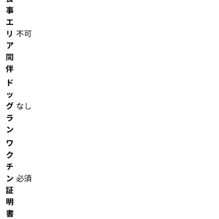
事
エ
リ
不可
ア
同
伴
ド
ッ
グ
なし
ラ
ン
ワ
ク
チ
ン
必須
証
明
書