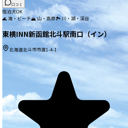
口コミ
宿泊
犬OK
🌊 海・ビーチ
🏔️ 山・高原
🏞️ 川・湖・渓谷
東横INN新函館北斗駅南口（イン）
北海道北斗市市渡1-4-1