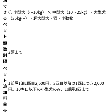
泊
で
き
○ 小型犬（〜10kg） × 中型犬（10〜25kg）・大型犬
る
（25kg〜）・超大型犬・猫・小動物
ペ
ッ
ト
頭
数
3頭まで
制
限
ペ
ッ
ト
1部屋1泊1匹目2,500円、2匹目以降は1匹につき2,000
追
円。10キロ以下の小型犬のみ、1部屋3匹まで
加
料
金
食