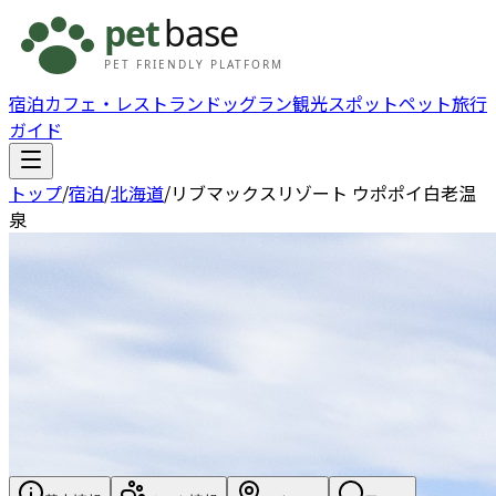
宿泊
カフェ・レストラン
ドッグラン
観光スポット
ペット旅行
ガイド
トップ
/
宿泊
/
北海道
/
リブマックスリゾート ウポポイ白老温
泉