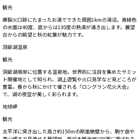
観光
爆裂火口跡にたまったお湯でできた周囲1kmの湯沼。青緑色
の水面は40度、底からは130度の熱湯が涌き出します。展望
台からの眺望と秋の紅葉が魅力です。
洞爺湖温泉
観光
洞爺湖南岸に位置する温泉地。世界的に注目を集めたサミッ
ト開催地として知られ、湖上遊覧や火口見学など見どころが
豊富。春から秋にかけて催される「ロングラン花火大会」
で、湖の夜空が美しく彩られます。
地球岬
観光
太平洋に突き出した高さ約150mの断崖絶壁から、駒ケ岳や
恵山岬まで見渡せる展望地。新日本観光地100選に選ばれた