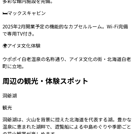
多彩な館内施設を完備。
🛏
マックスキャビン
2025年2月開業予定の機能的なカプセルルーム。Wi-Fi完備
で専用TV付き。
🌍
アイヌ文化体験
ウポポイ白老温泉の名称通り、アイヌ文化の街・北海道白老
町に立地。
周辺の観光・体験スポット
洞爺湖
観光
洞爺湖は、火山を背景に控えた北海道を代表する湖。豊かな
温泉に恵まれた湖畔で、遊覧船による中島めぐりや季節ごと
の花火観賞が楽しめます。