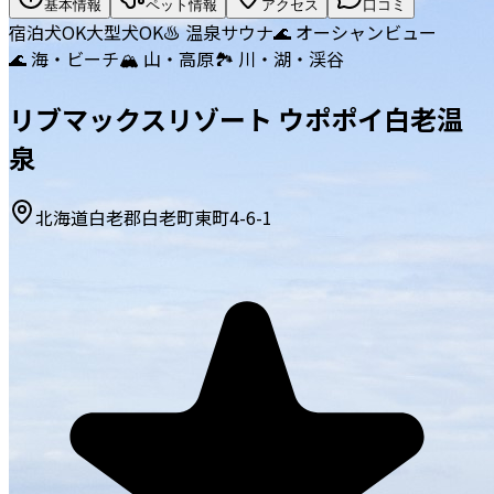
基本情報
ペット情報
アクセス
口コミ
宿泊
犬OK
大型犬OK
♨️ 温泉
サウナ
🌊 オーシャンビュー
🌊 海・ビーチ
🏔️ 山・高原
🏞️ 川・湖・渓谷
リブマックスリゾート ウポポイ白老温
泉
北海道白老郡白老町東町4-6-1