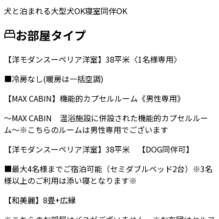
犬と泊まれる
大型犬OK
寝室同伴OK
お部屋タイプ
【洋モダンスーペリア洋室】38平米〈1名様専用〉
■冷房なし(暖房は一括空調)
【MAX CABIN】機能的カプセルルーム《男性専用》
〜MAX CABIN 温浴施設に併設された機能的カプセルルー
ム〜※こちらのルームは男性専用でございます
【洋モダンスーペリア洋室】38平米 【DOG同伴可】
■最大4名様までご宿泊可能（セミダブルベッド2台）※3名
様以上のご利用は添い寝となります※
【和美麗】8畳+広縁