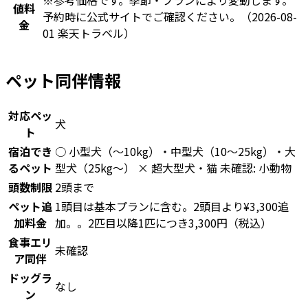
値料
予約時に公式サイトでご確認ください。
（2026-08-
金
01 楽天トラベル）
ペット同伴情報
対応ペッ
犬
ト
宿泊でき
○ 小型犬（〜10kg）・中型犬（10〜25kg）・大
るペット
型犬（25kg〜） × 超大型犬・猫 未確認: 小動物
頭数制限
2頭まで
ペット追
1頭目は基本プランに含む。2頭目より¥3,300追
加料金
加。。2匹目以降1匹につき3,300円（税込）
食事エリ
未確認
ア同伴
ドッグラ
なし
ン