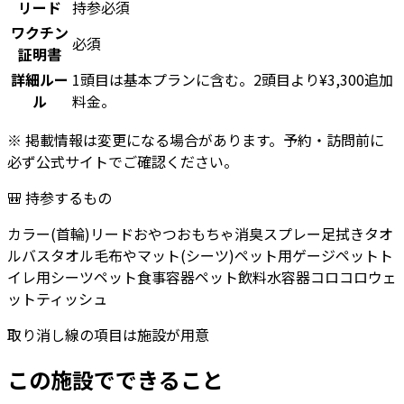
リード
持参必須
ワクチン
必須
証明書
詳細ルー
1頭目は基本プランに含む。2頭目より¥3,300追加
ル
料金。
※ 掲載情報は変更になる場合があります。予約・訪問前に
必ず公式サイトでご確認ください。
🎒 持参するもの
カラー(首輪)
リード
おやつ
おもちゃ
消臭スプレー
足拭きタオ
ル
バスタオル
毛布やマット(シーツ)
ペット用ゲージ
ペットト
イレ用シーツ
ペット食事容器
ペット飲料水容器
コロコロ
ウェ
ットティッシュ
取り消し線の項目は施設が用意
この施設でできること