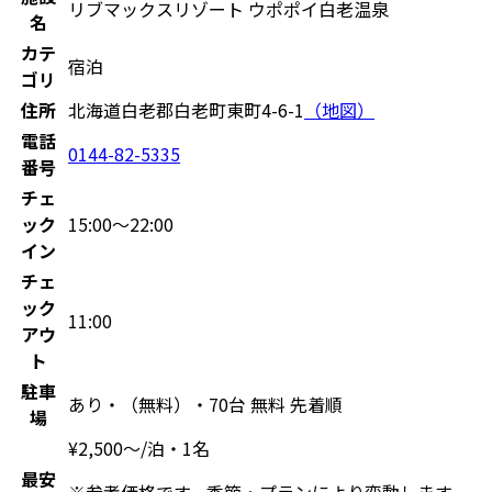
リブマックスリゾート ウポポイ白老温泉
名
カテ
宿泊
ゴリ
住所
北海道白老郡白老町東町4-6-1
（地図）
電話
0144-82-5335
番号
チェ
ック
15:00〜22:00
イン
チェ
ック
11:00
アウ
ト
駐車
あり・（無料）・70台 無料 先着順
場
¥
2,500
〜
/泊・1名
最安
※参考価格です。季節・プランにより変動します。