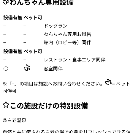
わんちゃん専用設備
設備有無
ペット可
−
−
ドッグラン
−
−
わんちゃん専用お風呂
−
−
館内（ロビー等）同伴
設備有無
ペット可
−
−
レストラン・食事エリア同伴
○
客室同伴
※「−」の項目は施設へお問い合わせください。
= ペット
同伴可
この施設だけの特別設備
♨
白老温泉
自然と共に癒される白老の湯で心身をリフレッシュできる温