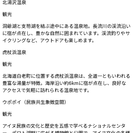
北湯沢温泉
観光
洞爺湖と支笏湖を結ぶ途中にある温泉地。長流川の渓流沿い
に宿が点在し、豊かな自然に囲まれています。渓流釣りやサ
イクリングなど、アウトドアも楽しめます。
虎杖浜温泉
観光
北海道白老町に位置する虎杖浜温泉は、全道一ともいわれる
豊富な湯量が特徴。海岸沿い約6kmに宿が点在し、良好な
アクセスで気軽に訪れられる温泉地です。
ウポポイ（民族共生象徴空間）
観光
アイヌ民族の文化と歴史を五感で学べるナショナルセンタ
ー。ポロト湖畔に広がる博物館と公園で、アイヌ文化の多様