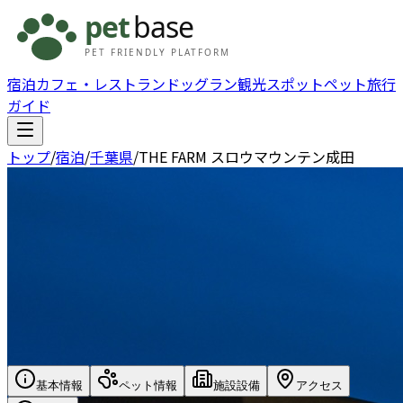
宿泊
カフェ・レストラン
ドッグラン
観光スポット
ペット旅行
ガイド
トップ
/
宿泊
/
千葉県
/
THE FARM スロウマウンテン成田
基本情報
ペット情報
施設設備
アクセス