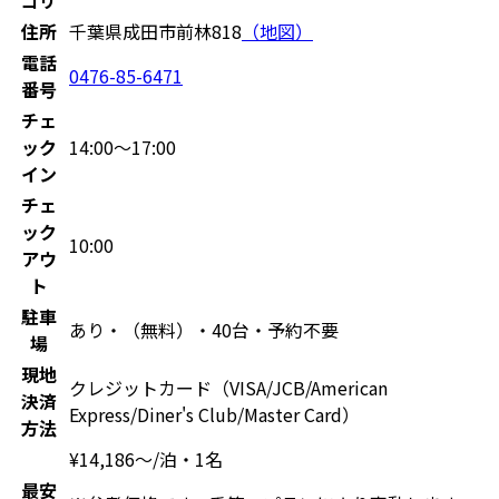
住所
千葉県成田市前林818
（地図）
電話
0476-85-6471
番号
チェ
ック
14:00〜17:00
イン
チェ
ック
10:00
アウ
ト
駐車
あり・（無料）・40台・予約不要
場
現地
クレジットカード（VISA/JCB/American
決済
Express/Diner's Club/Master Card）
方法
¥
14,186
〜
/泊・1名
最安