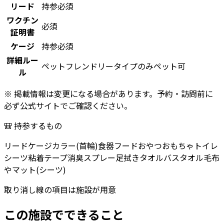
リード
持参必須
ワクチン
必須
証明書
ケージ
持参必須
詳細ルー
ペットフレンドリータイプのみペット可
ル
※ 掲載情報は変更になる場合があります。予約・訪問前に
必ず公式サイトでご確認ください。
🎒 持参するもの
リード
ケージ
カラー(首輪)
食器
フード
おやつ
おもちゃ
トイレ
シーツ
粘着テープ
消臭スプレー
足拭きタオル
バスタオル
毛布
やマット(シーツ)
取り消し線の項目は施設が用意
この施設でできること