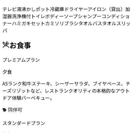
テレビ
湯沸かしポット
冷蔵庫
ドライヤー
アイロン（貸出）
加
湿器
洗浄機付トイレ
ボディーソープ
シャンプー
コンディショ
ナー
ハミガキセット
カミソリ
ブラシ
タオル
バスタオル
スリッ
パ
お食事
プレミアムプラン
夕食
A5ランク和牛ステーキ、シーザーサラダ、ブイヤベース、チ
ーズリゾットなど、レストランクオリティの本格的なアウト
ドア体験バーベキュー。
🐕 同伴可
スタンダードプラン