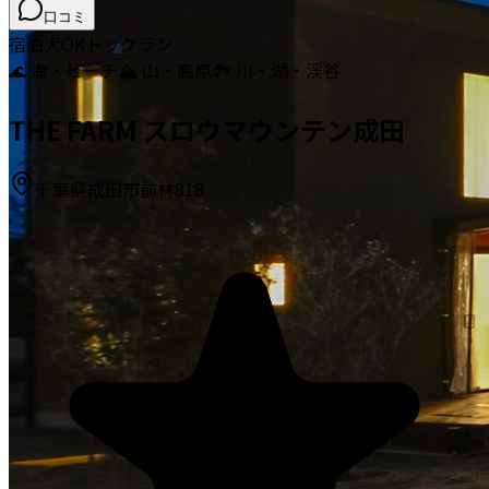
口コミ
宿泊
犬OK
ドッグラン
🌊 海・ビーチ
🏔️ 山・高原
🏞️ 川・湖・渓谷
THE FARM スロウマウンテン成田
千葉県成田市前林818