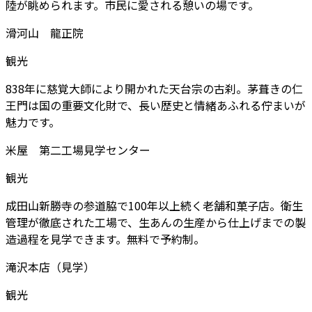
陸が眺められます。市民に愛される憩いの場です。
滑河山 龍正院
観光
838年に慈覚大師により開かれた天台宗の古刹。茅葺きの仁
王門は国の重要文化財で、長い歴史と情緒あふれる佇まいが
魅力です。
米屋 第二工場見学センター
観光
成田山新勝寺の参道脇で100年以上続く老舗和菓子店。衛生
管理が徹底された工場で、生あんの生産から仕上げまでの製
造過程を見学できます。無料で予約制。
滝沢本店（見学）
観光