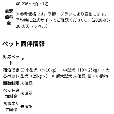
¥
8,236
〜
/泊・1名
最安
※参考価格です。季節・プランにより変動します。
値料
予約時に公式サイトでご確認ください。
（2026-05-
金
26 楽天トラベル）
ペット同伴情報
対応ペッ
犬
ト
宿泊でき
○ 小型犬（〜10kg）・中型犬（10〜25kg）・大
るペット
型犬（25kg〜） × 超大型犬 未確認: 猫・小動物
頭数制限
未確認
ペット追
未確認
加料金
食事エリ
未確認
ア同伴