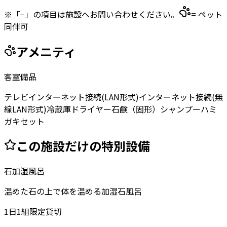
※「−」の項目は施設へお問い合わせください。
= ペット
同伴可
アメニティ
客室備品
テレビ
インターネット接続(LAN形式)
インターネット接続(無
線LAN形式)
冷蔵庫
ドライヤー
石鹸（固形）
シャンプー
ハミ
ガキセット
この施設だけの特別設備
石加湿風呂
温めた石の上で体を温める加湿石風呂
1日1組限定貸切