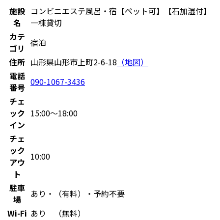
施設
コンビニエステ風呂・宿【ペット可】【石加湿付】
名
一棟貸切
カテ
宿泊
ゴリ
住所
山形県山形市上町2-6-18
（地図）
電話
090-1067-3436
番号
チェ
ック
15:00〜18:00
イン
チェ
ック
10:00
アウ
ト
駐車
あり・（有料）・予約不要
場
Wi-Fi
あり （無料）