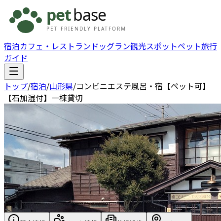
宿泊
カフェ・レストラン
ドッグラン
観光スポット
ペット旅行
ガイド
トップ
/
宿泊
/
山形県
/
コンビニエステ風呂・宿【ペット可】
【石加湿付】一棟貸切