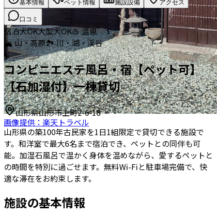
基本情報
ペット情報
施設設備
アクセス
口コミ
宿泊
犬OK
大型犬OK
♨️ 温泉
🏔️ 山・高原
🏞️ 川・湖・渓谷
コンビニエステ風呂・宿【ペット可】
【石加湿付】一棟貸切
山形県山形市上町2-6-18
画像提供：楽天トラベル
山形県の築100年古民家を1日1組限定で貸切できる施設で
す。和洋室で最大6名まで宿泊でき、ペットとの同伴も可
能。加湿石風呂で温かく身体を温めながら、愛するペットと
の時間を特別に過ごせます。無料Wi-Fiと駐車場完備で、快
適な滞在をお約束します。
施設の基本情報