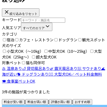
絞り込みをリセット
キーワード
人気エリア
すべてのエリア
カテゴリ
宿泊
カフェ・レストラン
ドッグラン
観光スポット
犬のサイズ
小型犬OK（〜10kg）
中型犬OK（10〜25kg）
大型
犬OK（25kg〜）
超大型犬OK
対象ペット
猫も同伴可
♨️ 温泉あり
🛁 貸切風呂あり
🌿 露天風呂あり
🧖 サウナあり
🌊
海が近い
🐕 ドッグランあり
🐕‍🦺 大型犬OK
✅ ペット料金無料
🍽️ 食事室ペットOK
3
件の施設が見つかりました
|
|
|
料金が安い順
料金が高い順
評価が高い順
おすすめ順