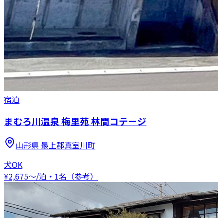
宿泊
まむろ川温泉 梅里苑 林間コテージ
山形県
最上郡真室川町
犬OK
¥
2,675
〜
/泊・1名（参考）