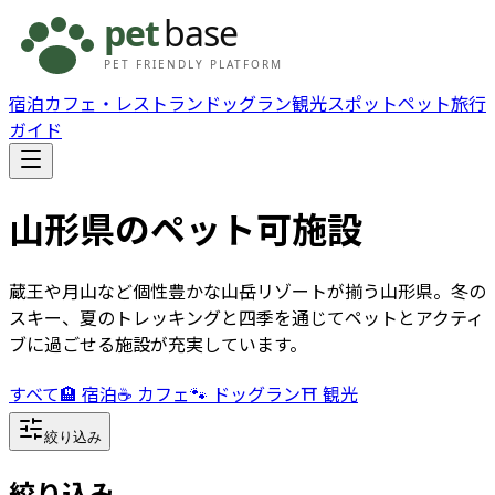
宿泊
カフェ・レストラン
ドッグラン
観光スポット
ペット旅行
ガイド
山形県
のペット可施設
蔵王や月山など個性豊かな山岳リゾートが揃う山形県。冬の
スキー、夏のトレッキングと四季を通じてペットとアクティ
ブに過ごせる施設が充実しています。
すべて
🏨 宿泊
☕ カフェ
🐾 ドッグラン
⛩️ 観光
絞り込み
絞り込み