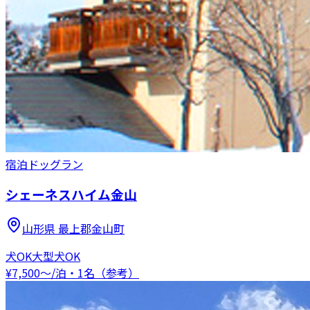
宿泊
ドッグラン
シェーネスハイム金山
山形県
最上郡金山町
犬OK
大型犬OK
¥
7,500
〜
/泊・1名（参考）