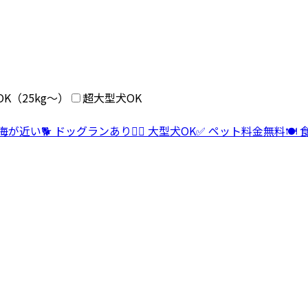
K（25kg〜）
超大型犬OK
 海が近い
🐕 ドッグランあり
🐕‍🦺 大型犬OK
✅ ペット料金無料
🍽