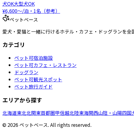
犬OK
大型犬OK
¥
6,600
〜
/泊・1名（参考）
ペットベース
愛犬・愛猫と一緒に行けるホテル・カフェ・ドッグランを全
カテゴリ
ペット可宿泊施設
ペット可カフェ・レストラン
ドッグラン
ペット可観光スポット
ペット旅行ガイド
エリアから探す
北海道
東北
北関東
首都圏
甲信越
北陸
東海
関西
山陰・山陽
四国
©
2026
ペットベース. All rights reserved.