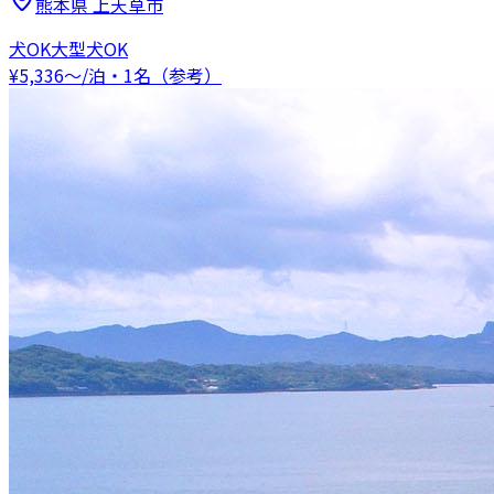
熊本県
上天草市
犬OK
大型犬OK
¥
5,336
〜
/泊・1名（参考）