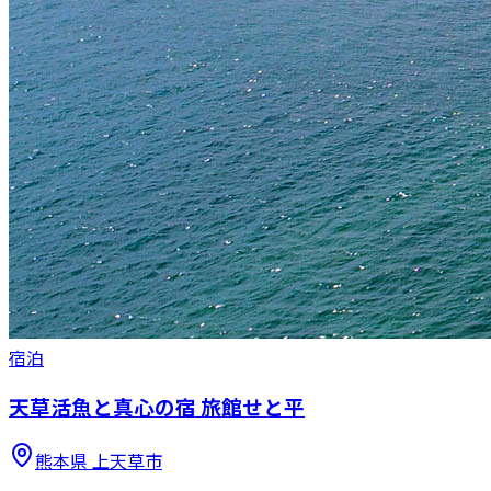
宿泊
天草活魚と真心の宿 旅館せと平
熊本県
上天草市