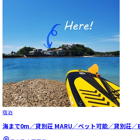
宿泊
海まで0m／貸別荘 MARU／ペット可能／貸別荘／