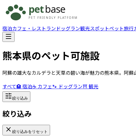
宿泊
カフェ・レストラン
ドッグラン
観光スポット
ペット旅行
熊本県
のペット可施設
阿蘇の雄大なカルデラと天草の碧い海が魅力の熊本県。阿蘇
すべて
🏨 宿泊
☕ カフェ
🐾 ドッグラン
⛩️ 観光
絞り込み
絞り込み
絞り込みをリセット