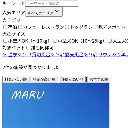
キーワード
人気エリア
すべてのエリア
カテゴリ
宿泊
カフェ・レストラン
ドッグラン
観光スポット
犬のサイズ
小型犬OK（〜10kg）
中型犬OK（10〜25kg）
大型犬O
対象ペット
猫も同伴可
♨️ 温泉あり
🛁 貸切風呂あり
🌿 露天風呂あり
🧖 サウナあり
🌊
2
件の施設が見つかりました
|
|
|
料金が安い順
料金が高い順
評価が高い順
おすすめ順