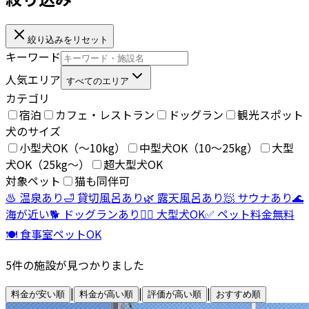
絞り込みをリセット
キーワード
人気エリア
すべてのエリア
カテゴリ
宿泊
カフェ・レストラン
ドッグラン
観光スポット
犬のサイズ
小型犬OK（〜10kg）
中型犬OK（10〜25kg）
大型
犬OK（25kg〜）
超大型犬OK
対象ペット
猫も同伴可
♨️ 温泉あり
🛁 貸切風呂あり
🌿 露天風呂あり
🧖 サウナあり
🌊
海が近い
🐕 ドッグランあり
🐕‍🦺 大型犬OK
✅ ペット料金無料
🍽️ 食事室ペットOK
5
件の施設が見つかりました
|
|
|
料金が安い順
料金が高い順
評価が高い順
おすすめ順