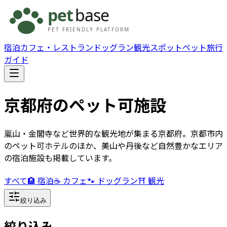
宿泊
カフェ・レストラン
ドッグラン
観光スポット
ペット旅行
ガイド
京都府
のペット可施設
嵐山・金閣寺など世界的な観光地が集まる京都府。京都市内
のペット可ホテルのほか、美山や丹後など自然豊かなエリア
の宿泊施設も掲載しています。
すべて
🏨 宿泊
☕ カフェ
🐾 ドッグラン
⛩️ 観光
絞り込み
絞り込み