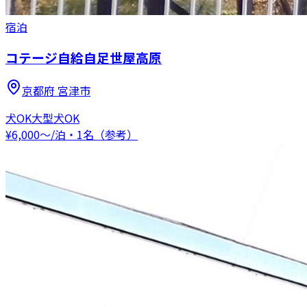
宿泊
コテージ自給自足世屋高原
京都府
宮津市
犬OK
大型犬OK
¥
6,000
〜
/泊・1名（参考）