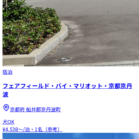
宿泊
フェアフィールド・バイ・マリオット・京都京丹
波
京都府
船井郡京丹波町
犬OK
¥
4,538
〜
/泊・1名（参考）