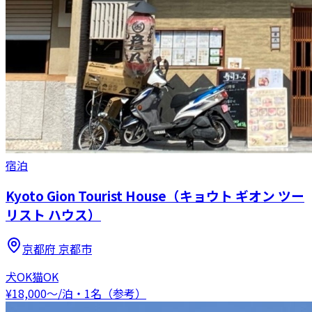
宿泊
Kyoto Gion Tourist House（キョウト ギオン ツー
リスト ハウス）
京都府
京都市
犬OK
猫OK
¥
18,000
〜
/泊・1名（参考）