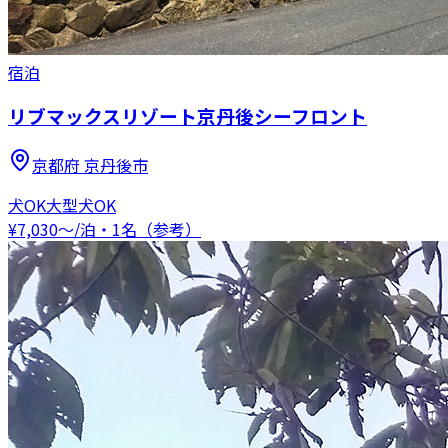
宿泊
リブマックスリゾート京丹後シーフロント
京都府
京丹後市
犬OK
大型犬OK
¥
7,030
〜
/泊・1名（参考）