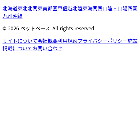
北海道
東北
北関東
首都圏
甲信越
北陸
東海
関西
山陰・山陽
四国
九州
沖縄
©
2026
ペットベース. All rights reserved.
サイトについて
会社概要
利用規約
プライバシーポリシー
施設
掲載について
お問い合わせ