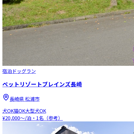
宿泊
ドッグラン
ペットリゾートブレインズ長崎
長崎県
松浦市
犬OK
猫OK
大型犬OK
¥
20,000
〜
/泊・1名（参考）