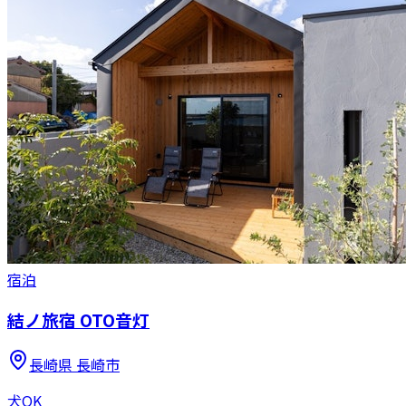
宿泊
結ノ旅宿 OTO音灯
長崎県
長崎市
犬OK