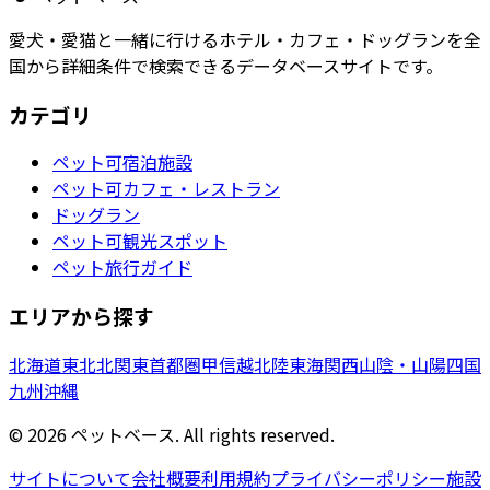
愛犬・愛猫と一緒に行けるホテル・カフェ・ドッグランを全
国から詳細条件で検索できるデータベースサイトです。
カテゴリ
ペット可宿泊施設
ペット可カフェ・レストラン
ドッグラン
ペット可観光スポット
ペット旅行ガイド
エリアから探す
北海道
東北
北関東
首都圏
甲信越
北陸
東海
関西
山陰・山陽
四国
九州
沖縄
©
2026
ペットベース. All rights reserved.
サイトについて
会社概要
利用規約
プライバシーポリシー
施設