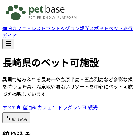
宿泊
カフェ・レストラン
ドッグラン
観光スポット
ペット旅行
ガイド
長崎県
のペット可施設
異国情緒あふれる長崎市や島原半島・五島列島など多彩な顔
を持つ長崎県。温泉地や海沿いリゾートを中心にペット可施
設を掲載しています。
すべて
🏨 宿泊
☕ カフェ
🐾 ドッグラン
⛩️ 観光
絞り込み
絞り込み