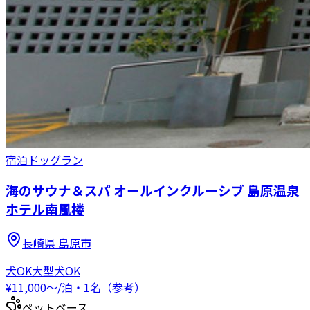
宿泊
ドッグラン
海のサウナ＆スパ オールインクルーシブ 島原温泉
ホテル南風楼
長崎県
島原市
犬OK
大型犬OK
¥
11,000
〜
/泊・1名（参考）
ペットベース