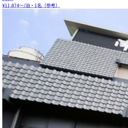
¥
11,874
〜
/泊・1名（参考）