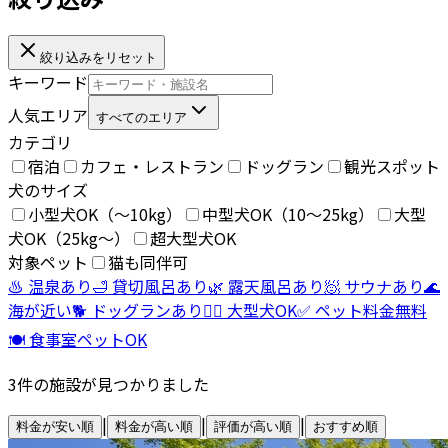
絞り込みをリセット
キーワード
人気エリア
すべてのエリア
カテゴリ
宿泊
カフェ・レストラン
ドッグラン
観光スポット
犬のサイズ
小型犬OK（〜10kg）
中型犬OK（10〜25kg）
大型
犬OK（25kg〜）
超大型犬OK
対象ペット
猫も同伴可
♨️ 温泉あり
🛁 貸切風呂あり
🌿 露天風呂あり
🧖 サウナあり
🌊
海が近い
🐕 ドッグランあり
🐕‍🦺 大型犬OK
✅ ペット料金無料
🍽️ 食事室ペットOK
3
件の施設が見つかりました
|
|
|
料金が安い順
料金が高い順
評価が高い順
おすすめ順