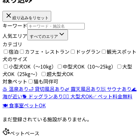
絞り込みをリセット
キーワード
人気エリア
すべてのエリア
カテゴリ
宿泊
カフェ・レストラン
ドッグラン
観光スポット
犬のサイズ
小型犬OK（〜10kg）
中型犬OK（10〜25kg）
大型
犬OK（25kg〜）
超大型犬OK
対象ペット
猫も同伴可
♨️ 温泉あり
🛁 貸切風呂あり
🌿 露天風呂あり
🧖 サウナあり
🌊
海が近い
🐕 ドッグランあり
🐕‍🦺 大型犬OK
✅ ペット料金無料
🍽️ 食事室ペットOK
まだ登録されている施設がありません。
ペットベース