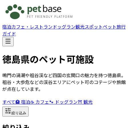
宿泊
カフェ・レストラン
ドッグラン
観光スポット
ペット旅行
ガイド
徳島県
のペット可施設
鳴門の渦潮や祖谷渓など四国の玄関口の魅力を持つ徳島県。
祖谷・大歩危などの渓谷エリアにペット可のコテージや旅館
が点在しています。
すべて
🏨 宿泊
☕ カフェ
🐾 ドッグラン
⛩️ 観光
絞り込み
絞り込み