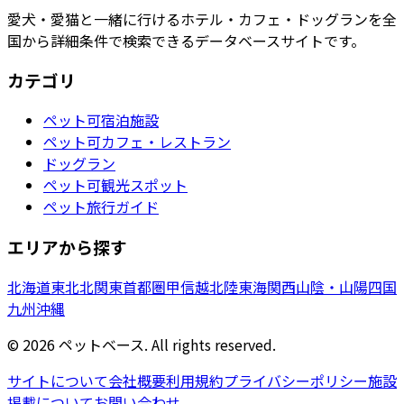
愛犬・愛猫と一緒に行けるホテル・カフェ・ドッグランを全
国から詳細条件で検索できるデータベースサイトです。
カテゴリ
ペット可宿泊施設
ペット可カフェ・レストラン
ドッグラン
ペット可観光スポット
ペット旅行ガイド
エリアから探す
北海道
東北
北関東
首都圏
甲信越
北陸
東海
関西
山陰・山陽
四国
九州
沖縄
©
2026
ペットベース. All rights reserved.
サイトについて
会社概要
利用規約
プライバシーポリシー
施設
掲載について
お問い合わせ