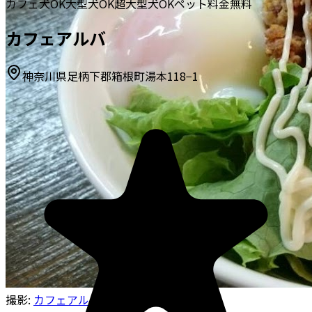
カフェ
犬OK
大型犬OK
超大型犬OK
ペット料金無料
カフェアルバ
神奈川県足柄下郡箱根町湯本118−1
撮影:
カフェアルバ