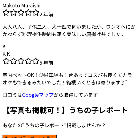
Makoto Muraishi
2 年前
大人八人、子供二人、犬一匹で伺いましたが、ワンオペにか
かわらず料理提供時間も速く美味しい唐揚げ丼でした。
K
K K
5 年前
室内ペットOK！◎駐車場も１台あってコスパも良くてカラ
オケもできるみたいでした！箱根いくときは寄ります♪゛
口コミは
Googleマップ
から取得しています
【写真も掲載可！】うちの子レポート
あなたの“うちの子レポート”掲載しませんか？