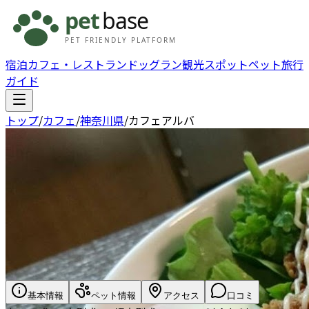
宿泊
カフェ・レストラン
ドッグラン
観光スポット
ペット旅行
ガイド
トップ
/
カフェ
/
神奈川県
/
カフェアルバ
基本情報
ペット情報
アクセス
口コミ