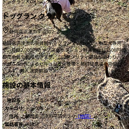
ドッグラン
犬OK
ドッグラン
ドッグラン クラム
静岡県沼津市平沼502−2
静岡県沼津市の会員制ドッグランです。小型・中型犬専用
で、月額2,000円のサブスクリプション制または1日500円の
都度会員で利用できます。ミニアジリティ遊具が備わり、ダ
イヤルキーによるセキュリティ管理と無料駐車場を完備して
います。無人運営施設です。
施設の基本情報
施設名
ドッグラン クラム
カテゴリ
ドッグラン
住所
静岡県沼津市平沼502−2
（地図）
電話番号
未確認