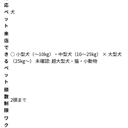
応
ペ
犬
ッ
ト
来
店
で
き
○ 小型犬（〜10kg）・中型犬（10〜25kg） × 大型犬
る
（25kg〜） 未確認: 超大型犬・猫・小動物
ペ
ッ
ト
頭
数
2頭まで
制
限
ワ
ク