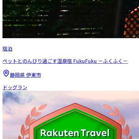
宿泊
ペットとのんびり過ごす温泉宿 FukuFuku －ふくふく－
静岡県
伊東市
ドッグラン