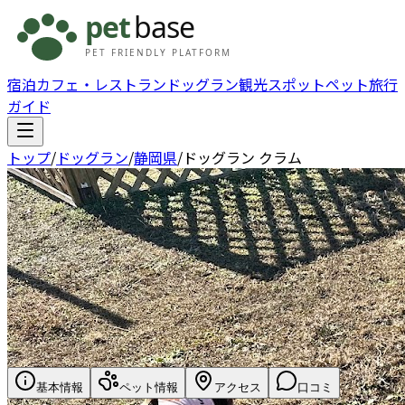
宿泊
カフェ・レストラン
ドッグラン
観光スポット
ペット旅行
ガイド
トップ
/
ドッグラン
/
静岡県
/
ドッグラン クラム
基本情報
ペット情報
アクセス
口コミ