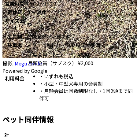
営業時間
06:00～18:00
定休日
年中無休
サイズ分
なし
け
会員制
会員登録が必要です
駐車場
あり・（無料）・無料駐車場完備
都度会員（1日）
¥
500
月額会員（サブスク）
¥
2,000
撮影:
Megu Smile
Powered by Google
・
いずれも税込
利用料金
・
小型・中型犬専用の会員制
・
月額会員は回数制限なし・1回2頭まで同
伴可
ペット同伴情報
対