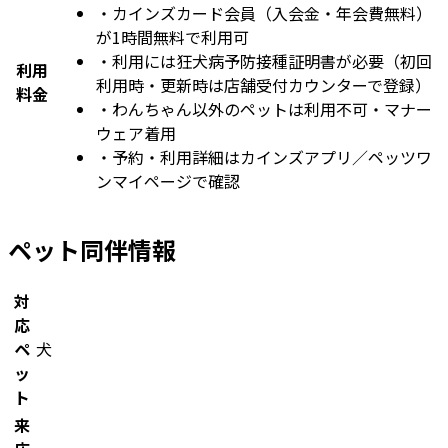
・
カインズカード会員（入会金・年会費無料）
が1時間無料で利用可
・
利用には狂犬病予防接種証明書が必要（初回
利用
利用時・更新時は店舗受付カウンターで登録）
料金
・
わんちゃん以外のペットは利用不可・マナー
ウェア着用
・
予約・利用詳細はカインズアプリ／ペッツワ
ンマイページで確認
ペット同伴情報
対
応
ペ
犬
ッ
ト
来