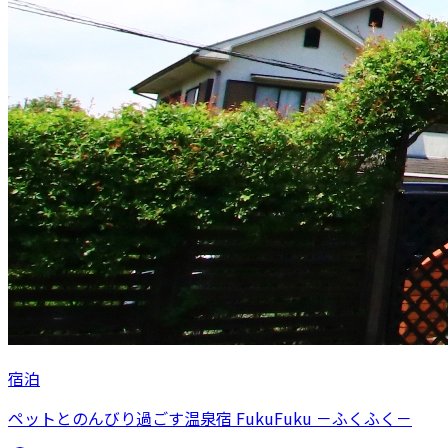
宿泊
ペットとのんびり過ごす温泉宿 FukuFuku －ふくふく－