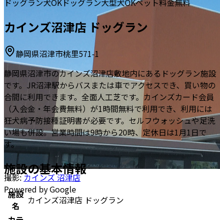
ドッグラン
犬OK
ドッグラン
大型犬OK
ペット料金無料
カインズ沼津店 ドッグラン
静岡県沼津市桃里571-1
静岡県沼津市のカインズ沼津店敷地内にあるドッグラン施設
です。JR沼津駅からバスまたは車でアクセスでき、買い物の
合間に利用できます。全面人工芝です。カインズカード会員
（入会金・年会費無料）が1時間無料で利用でき、利用には
狂犬病予防接種証明書が必要です。セルフウォッシュや足洗
い場も併設。営業時間は9時から20時、定休日は1月1日で
す。
施設の基本情報
撮影:
カインズ 沼津店
Powered by Google
施設
カインズ沼津店 ドッグラン
名
カテ