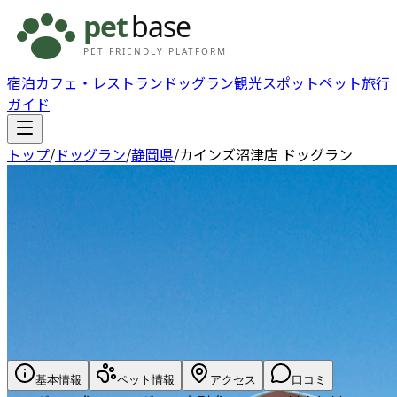
宿泊
カフェ・レストラン
ドッグラン
観光スポット
ペット旅行
ガイド
トップ
/
ドッグラン
/
静岡県
/
カインズ沼津店 ドッグラン
基本情報
ペット情報
アクセス
口コミ