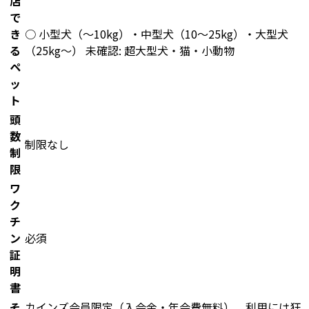
店
で
き
○ 小型犬（〜10kg）・中型犬（10〜25kg）・大型犬
る
（25kg〜） 未確認: 超大型犬・猫・小動物
ペ
ッ
ト
頭
数
制限なし
制
限
ワ
ク
チ
ン
必須
証
明
書
そ
カインズ会員限定（入会金・年会費無料）。利用には狂