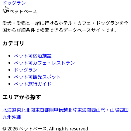
ドッグラン
ペットベース
愛犬・愛猫と一緒に行けるホテル・カフェ・ドッグランを全
国から詳細条件で検索できるデータベースサイトです。
カテゴリ
ペット可宿泊施設
ペット可カフェ・レストラン
ドッグラン
ペット可観光スポット
ペット旅行ガイド
エリアから探す
北海道
東北
北関東
首都圏
甲信越
北陸
東海
関西
山陰・山陽
四国
九州
沖縄
©
2026
ペットベース. All rights reserved.