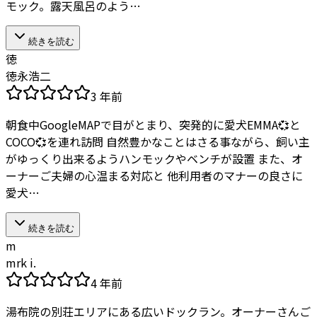
モック。露天風呂のよう…
続きを読む
徳
徳永浩二
3 年前
朝食中GoogleMAPで目がとまり、突発的に愛犬EMMA💞と
COCO💞を連れ訪問 自然豊かなことはさる事ながら、飼い主
がゆっくり出来るようハンモックやベンチが設置 また、オ
ーナーご夫婦の心温まる対応と 他利用者のマナーの良さに
愛犬…
続きを読む
m
mrk i.
4 年前
湯布院の別荘エリアにある広いドックラン。オーナーさんご