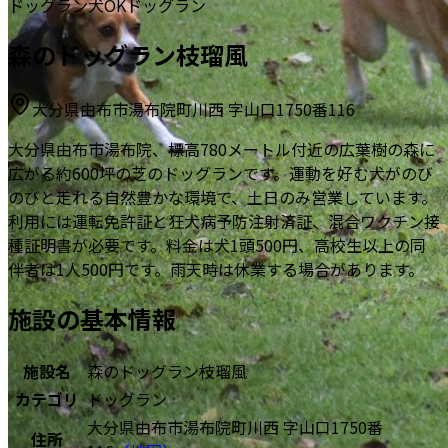
ドッグラン
犬OK
ドッグラン
森のドッグラン枝瑠風
大分県由布市湯布院町川西 字山口1750番116
大分県由布市湯布院、標高780メートル付近の広葉樹の森に
広がる約600坪の芝のドッグランです。運動を好む犬がのび
のびと走れる自然豊かな環境で、土日のみ営業しています。
利用には運転免許証と狂犬病予防注射済証、混合ワクチン接
種証明書が必要です。料金は犬1頭500円、高校生以上の同
伴者は1人500円です。雨天時は休業する場合があります。
施設の基本情報
施設名
森のドッグラン枝瑠風
カテゴリ
ドッグラン
大分県由布市湯布院町川西 字山口1750番
住所