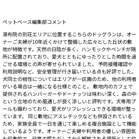
ペットベース編集部コメント
湯布院の別荘エリアに位置するこちらのドッグランは、オー
ナーご夫婦が10年近くかけて整備した広々とした丘状の敷
地が特徴です。天然の日陰が多く、ハンモックやベンチが随
所に配置されており、愛犬とともにゆったりとした時間を過
ごせる環境との声が寄せられていました。 予防接種確認や
利用説明など、安全管理が行き届いている点も好評でした。
犬同士の相性についてはエリアが一区画のため、他の利用者
がいる場合は一緒になる仕様とのこと。 敷地内のカフェで
提供されるハンバーガーやドーナッツは味わい深く、森の中
という立地のため風通しが良く涼しいと評判です。犬専用プ
ールも備わっており、愛犬がリフレッシュできる環境が整っ
ています。 同じ敷地にアスレチックなども併設されている
ため、家族全員で一日を通じて楽しめる複合施設として機能
しているようです。オーナーご夫婦や利用者の優しい雰囲気
も印象的で、日常の慌ただしさから解放される場所として位