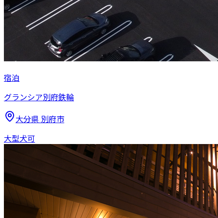
宿泊
グランシア別府鉄輪
大分県
別府市
大型犬可