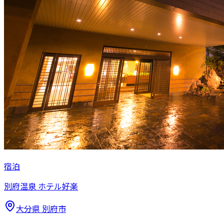
宿泊
別府温泉 ホテル好楽
大分県
別府市