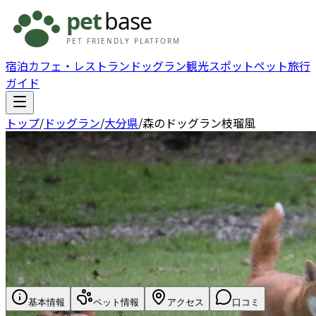
宿泊
カフェ・レストラン
ドッグラン
観光スポット
ペット旅行
ガイド
トップ
/
ドッグラン
/
大分県
/
森のドッグラン枝瑠風
基本情報
ペット情報
アクセス
口コミ