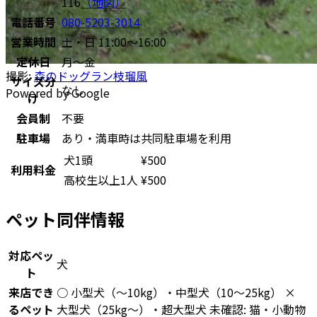
116
（地図）
電話番号
080-5203-3014
営業時間
土・日 11:00～16:00
定休日
月〜金
撮影:
森のドッグラン枝瑠風
サイズ分
なし
Powered by Google
け
会員制
不要
駐車場
あり・満車時は共同駐車場を利用
犬1頭
¥
500
利用料金
高校生以上1人
¥
500
ペット同伴情報
対応ペッ
犬
ト
来店でき
○ 小型犬（〜10kg）・中型犬（10〜25kg） ×
るペット
大型犬（25kg〜）・超大型犬 未確認: 猫・小動物