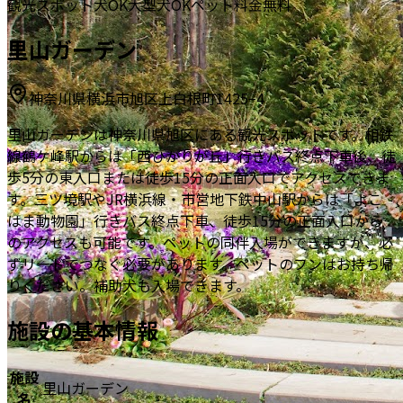
観光スポット
犬OK
大型犬OK
ペット料金無料
里山ガーデン
神奈川県横浜市旭区上白根町1425−4
里山ガーデンは神奈川県旭区にある観光スポットです。相鉄
線鶴ケ峰駅からは「西ひかりが丘」行きバス終点下車後、徒
歩5分の東入口または徒歩15分の正面入口でアクセスできま
す。三ツ境駅やJR横浜線・市営地下鉄中山駅からは「よこ
はま動物園」行きバス終点下車、徒歩15分の正面入口から
のアクセスも可能です。ペットの同伴入場ができますが、必
ずリードでつなぐ必要があります。ペットのフンはお持ち帰
りください。補助犬も入場できます。
施設の基本情報
施設
里山ガーデン
名