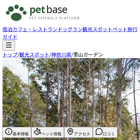
宿泊
カフェ・レストラン
ドッグラン
観光スポット
ペット旅行
ガイド
トップ
/
観光スポット
/
神奈川県
/
里山ガーデン
基本情報
ペット情報
アクセス
口コミ