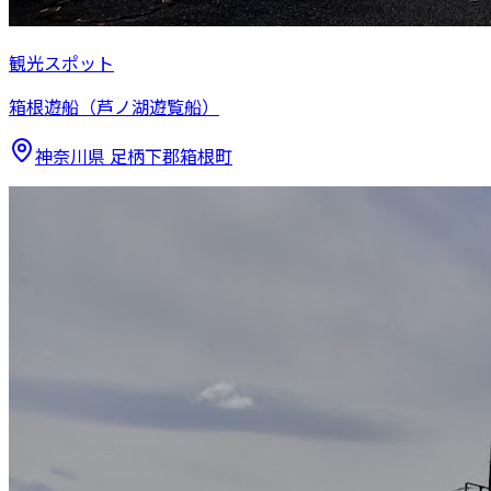
観光スポット
箱根遊船（芦ノ湖遊覧船）
神奈川県
足柄下郡箱根町