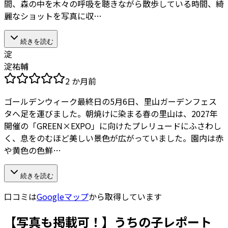
間、森の中を木々の呼吸を聴きながら散歩している時間、綺
麗なショットを写真に収…
続きを読む
淀
淀祐輔
2 か月前
ゴールデンウィーク最終日の5月6日、里山ガーデンフェス
タへ足を運びました。朝焼けに染まる春の里山は、2027年
開催の「GREEN×EXPO」に向けたプレリュードにふさわし
く、息をのむほど美しい景色が広がっていました。 ​園内は赤
や黄色の色鮮…
続きを読む
口コミは
Googleマップ
から取得しています
【写真も掲載可！】うちの子レポート