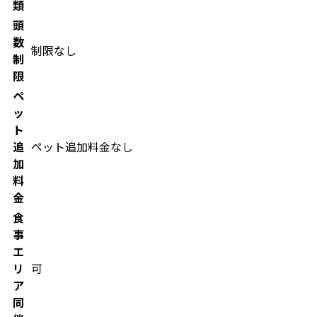
類
頭
数
制限なし
制
限
ペ
ッ
ト
追
ペット追加料金なし
加
料
金
食
事
エ
リ
可
ア
同