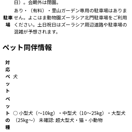
日）。会期外は閉園。
あり・（有料）・里山ガーデン専用の駐車場はありま
駐車
せん。よこはま動物園ズーラシア北門駐車場をご利用
場
ください。土日祝日はズーラシア周辺道路や駐車場の
混雑が予想されます。
ペット同伴情報
対
応
ペ
犬
ッ
ト
ペ
ッ
ト
○ 小型犬（〜10kg）・中型犬（10〜25kg）・大型犬
の
（25kg〜） 未確認: 超大型犬・猫・小動物
種