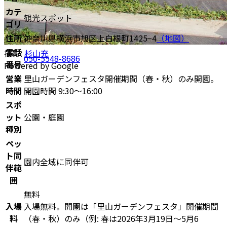
カテ
観光スポット
ゴリ
住所
神奈川県横浜市旭区上白根町1425−4
（地図）
電話
撮影:
杉山充
050-5548-8686
番号
Powered by Google
営業
里山ガーデンフェスタ開催期間（春・秋）のみ開園。
時間
開園時間 9:30〜16:00
スポ
ット
公園・庭園
種別
ペッ
ト同
園内全域に同伴可
伴範
囲
無料
入場
入場無料。開園は「里山ガーデンフェスタ」開催期間
料
（春・秋）のみ（例: 春は2026年3月19日〜5月6