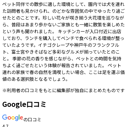
ペット同伴での散歩に適した環境として、園内では犬を連れ
た訪問者も見かけられ、のどかな雰囲気の中でゆったり過ご
せたとのことです。珍しい花々が咲き揃う大花壇を巡りなが
ら、普段はあまり歩かないご家族とも一緒に散策を楽しめた
という声も聞かれました。 キッチンカーが入口付近に出店
しており、ランチを購入してベンチで食べられる環境が整っ
ていたようです。イチゴクレープや神戸牛のフランクフル
ト、富士宮やきそばなど多彩なグルメが揃っていたとのこ
と。 季節の花の香りを感じながら、ペットとの時間を気持
ちよく過ごせたという体験が報告されていました。 ペット
連れの家族で春の自然を満喫したい場合、ここは足を運ぶ価
値のある選択肢となるでしょう。
※
利用者
の口コミをもとに編集部が独自にまとめたものです
Google口コミ
の口コミ
4.7