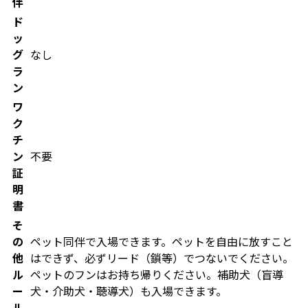
伴
ド
ッ
グ
なし
ラ
ン
ワ
ク
チ
ン
不要
証
明
書
そ
の
ペット同伴で入場できます。ペットを自由に放すこと
他
はできず、必ずリード（鎖等）でつないでください。
ル
ペットのフンはお持ち帰りください。補助犬（盲導
ー
犬・介助犬・聴導犬）も入場できます。
ル