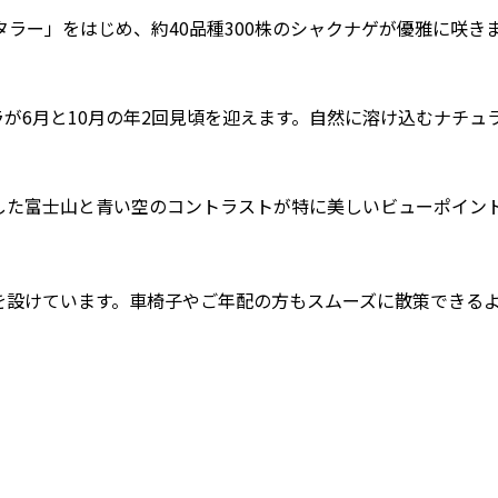
ラー」をはじめ、約40品種300株のシャクナゲが優雅に咲き
ラが6月と10月の年2回見頃を迎えます。自然に溶け込むナチュ
した富士山と青い空のコントラストが特に美しいビューポイン
を設けています。車椅子やご年配の方もスムーズに散策できる