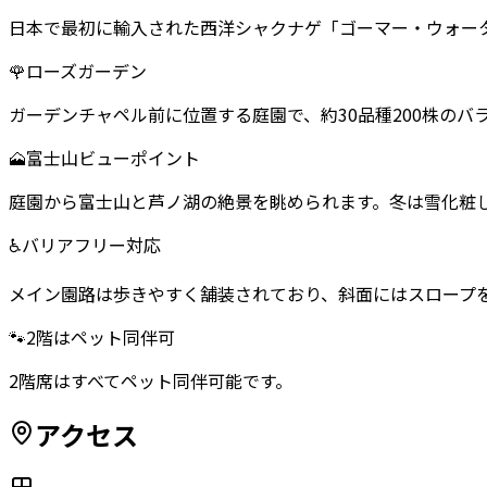
日本で最初に輸入された西洋シャクナゲ「ゴーマー・ウォータ
🌹
ローズガーデン
ガーデンチャペル前に位置する庭園で、約30品種200株のバ
🗻
富士山ビューポイント
庭園から富士山と芦ノ湖の絶景を眺められます。冬は雪化粧
♿
バリアフリー対応
メイン園路は歩きやすく舗装されており、斜面にはスロープ
🐾
2階はペット同伴可
2階席はすべてペット同伴可能です。
アクセス