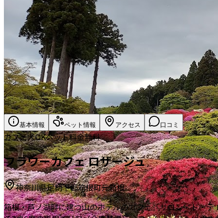
基本情報
ペット情報
アクセス
口コミ
カフェ
犬OK
ペット料金無料
フラワーカフェ ロザージュ
神奈川県足柄下郡箱根町元箱根
箱根・芦ノ湖畔に建つ山のホテルのカフェ「サロン・ド・テ