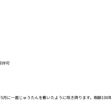
同伴可
ジが5月に一面じゅうたんを敷いたように咲き誇ります。樹齢10