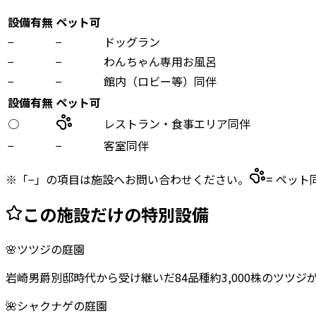
設備有無
ペット可
−
−
ドッグラン
−
−
わんちゃん専用お風呂
−
−
館内（ロビー等）同伴
設備有無
ペット可
○
レストラン・食事エリア同伴
−
−
客室同伴
※「−」の項目は施設へお問い合わせください。
= ペット
この施設だけの特別設備
🌸
ツツジの庭園
岩崎男爵別邸時代から受け継いだ84品種約3,000株のツツ
🌺
シャクナゲの庭園