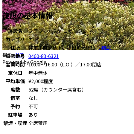
る2卓6席の専用エリア（全席禁煙）。フォトブースも併設
施設の基本情報
施設名
フラワーカフェ ロザージュ
カテゴリ
カフェ
住所
神奈川県足柄下郡箱根町元箱根
（地図）
撮影:
君子
電話番号
0460-83-6321
Powered by Google
営業時間
10:00〜16:00（L.O.）／17:00閉店
定休日
年中無休
平均単価
¥2,000程度
席数
52席（カウンター席含む）
個室
なし
予約
不可
駐車場
あり
禁煙・喫煙
全席禁煙