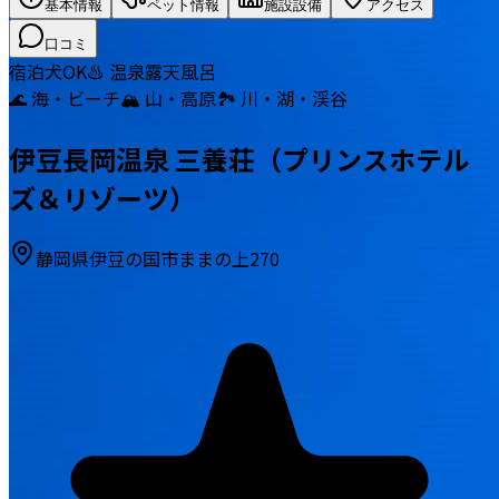
基本情報
ペット情報
施設設備
アクセス
口コミ
宿泊
犬OK
♨️ 温泉
露天風呂
🌊 海・ビーチ
🏔️ 山・高原
🏞️ 川・湖・渓谷
伊豆長岡温泉 三養荘（プリンスホテル
ズ＆リゾーツ）
静岡県伊豆の国市ままの上270