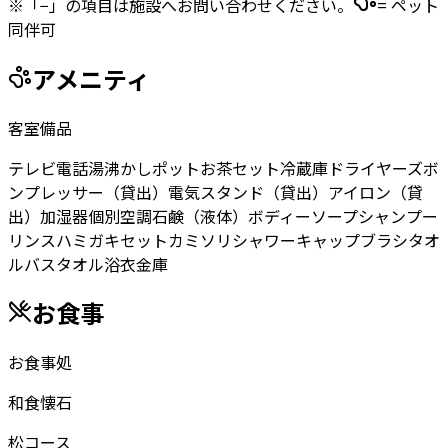
※「−」の項目は施設へお問い合わせください。
= ペット
同伴可
アメニティ
客室備品
テレビ
電話
湯沸かしポット
お茶セット
冷蔵庫
ドライヤー
ズボ
ンプレッサー（貸出）
電気スタンド（貸出）
アイロン（貸
出）
加湿器
個別空調
石鹸（液体）
ボディーソープ
シャンプー
リンス
ハミガキセット
カミソリ
シャワーキャップ
ブラシ
タオ
ル
バスタオル
浴衣
金庫
お食事
お食事処
和食懐石
松コース