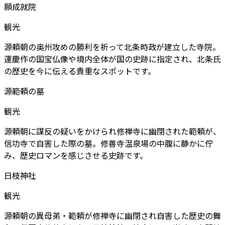
願成就院
観光
源頼朝の奥州攻めの勝利を祈って北条時政が建立した寺院。
運慶作の国宝仏像や境内全体が国の史跡に指定され、北条氏
の歴史を今に伝える貴重なスポットです。
源範頼の墓
観光
源頼朝に謀反の疑いをかけられ修禅寺に幽閉された範頼が、
信功寺で自害した際の墓。修善寺温泉場の中腹に静かに佇
み、歴史ロマンを感じさせる史跡です。
日枝神社
観光
源頼朝の異母弟・範頼が修禅寺に幽閉され自害した歴史の舞