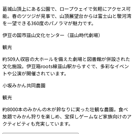
葛城山頂上にある公園で、ロープウェイで気軽にアクセス可
能。春のツツジが見事で、山頂展望台からは富士山と駿河湾
を一望できる360度のパノラマが魅力です。
伊豆の国市韮山文化センター（韮山時代劇場）
観光
約509人収容の大ホールを備えた劇場と図書館が併設された
文化施設。伊豆箱roots線韮山駅からすぐで、多彩なイベン
トや公演が開催されています。
小坂みかん共同農園
観光
約8000本のみかんの木が鈴なりに実った壮観な農園。食べ
放題でみかん狩りを楽しめ、宝探しゲームなど家族向けのア
クティビティも充実しています。