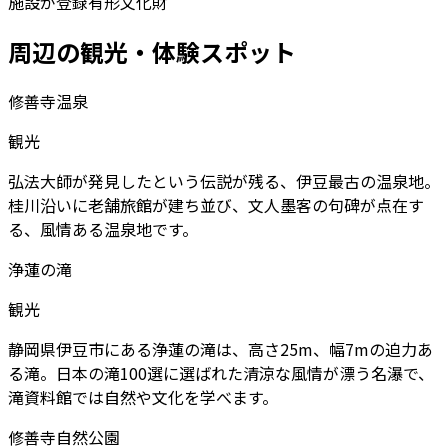
施設が登録有形文化財
周辺の観光・体験スポット
修善寺温泉
観光
弘法大師が発見したという伝説が残る、伊豆最古の温泉地。
桂川沿いに老舗旅館が建ち並び、文人墨客の句碑が点在す
る、風情ある温泉地です。
浄蓮の滝
観光
静岡県伊豆市にある浄蓮の滝は、高さ25m、幅7mの迫力あ
る滝。日本の滝100選に選ばれた清涼な風情が漂う名瀑で、
滝資料館では自然や文化を学べます。
修善寺自然公園