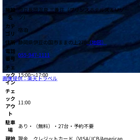
施設
伊豆長岡温泉 三養荘（プリンスホテルズ＆リゾー
名
ツ）
カテ
宿泊
ゴリ
住所
静岡県伊豆の国市ままの上270
（地図）
電話
055-947-1111
番号
チェ
ック
15:00〜17:00
画像提供：楽天トラベル
イン
チェ
ック
11:00
アウ
ト
駐車
あり・（無料）・27台・予約不要
場
現地
現金 クレジットカード（VISA/JCB/American