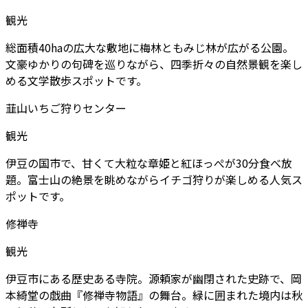
観光
総面積40haの広大な敷地に梅林ともみじ林が広がる公園。
文豪ゆかりの句碑を巡りながら、四季折々の自然景観を楽し
める文学散歩スポットです。
韮山いちご狩りセンター
観光
伊豆の国市で、甘くて大粒な章姫と紅ほっぺが30分食べ放
題。富士山の絶景を眺めながらイチゴ狩りが楽しめる人気ス
ポットです。
修禅寺
観光
伊豆市にある歴史ある寺院。源頼家が幽閉された史跡で、岡
本綺堂の戯曲『修禅寺物語』の舞台。緑に囲まれた境内は秋