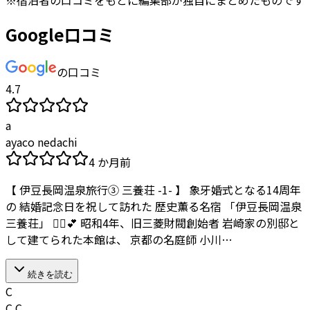
※
宿泊者
の口コミをもとに編集部が独自にまとめたものです
Google口コミ
の口コミ
4.7
a
ayaco nedachi
4 か月前
【 伊豆長岡温泉旅行③ 三養荘 -1- 】 象牙婚式となる14周年
の 結婚記念日を祝して訪れた 歴史薫る名宿 「伊豆長岡温泉
三養荘」 🙋‍♀️💕 昭和4年、旧三菱財閥創始者 岩崎家の別邸と
して建てられた本館は、 京都の名庭師 小川…
続きを読む
C
C C.