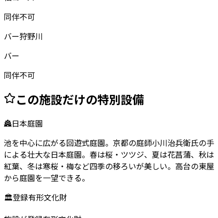
同伴不可
バー狩野川
バー
同伴不可
この施設だけの特別設備
🏯
日本庭園
池を中心に広がる回遊式庭園。京都の庭師小川治兵衛氏の手
による壮大な日本庭園。春は桜・ツツジ、夏は花菖蒲、秋は
紅葉、冬は寒桜・梅など四季の移ろいが美しい。高台の東屋
から庭園を一望できる。
🏛️
登録有形文化財