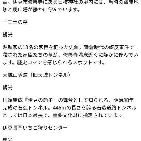
台。伊豆市修善寺にある日枝神社の境内には、当時の幽閉地
跡と庚申塔が静かに佇んでいます。
十三士の墓
観光
源頼家の13名の家臣を祀った史跡。鎌倉時代の謀反事件で
殺された家臣たちの墓が、修善寺温泉近くに静かに佇んでい
ます。歴史ロマンを感じられるスポットです。
天城山隧道（旧天城トンネル）
観光
川端康成『伊豆の踊子』の舞台として知られる、明治38年
完成の石造トンネル。446mの長さを誇る石造道路トンネル
としては日本最長で、重要文化財に指定されています。
伊豆長岡いちご狩りセンター
観光