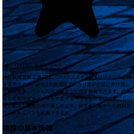
5.00
（
143
件）
楽天トラベル
伊豆長岡温泉 三養荘は、プリンスホテルズ&リゾーツの上質
な温泉宿です。pH9.1の高濃度アルカリ泉が全室にかけ流し
で利用でき、ペット同伴で贅沢な空間を共有できます。広々
とした和洋室やスイートで愛するペットとともに、肌にしっ
とり馴染む源泉の湯が楽しめます。伊豆長岡駅からの無料送
迎シャトルバスも利用できます。
施設の基本情報