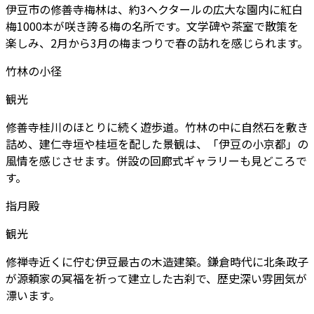
伊豆市の修善寺梅林は、約3ヘクタールの広大な園内に紅白
梅1000本が咲き誇る梅の名所です。文学碑や茶室で散策を
楽しみ、2月から3月の梅まつりで春の訪れを感じられます。
竹林の小径
観光
修善寺桂川のほとりに続く遊歩道。竹林の中に自然石を敷き
詰め、建仁寺垣や桂垣を配した景観は、「伊豆の小京都」の
風情を感じさせます。併設の回廊式ギャラリーも見どころで
す。
指月殿
観光
修禅寺近くに佇む伊豆最古の木造建築。鎌倉時代に北条政子
が源頼家の冥福を祈って建立した古刹で、歴史深い雰囲気が
漂います。