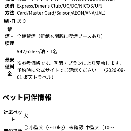
決済
Express/Diner's Club/UC/DC/NICOS/UFJ
方法
Card/Master Card/Saison/AEON/ANA/JAL）
Wi-Fi
あり
禁
煙・
全館禁煙（新館玄関脇に喫煙ブースあり）
喫煙
¥
42,626
〜
/泊・1名
最安
※参考価格です。季節・プランにより変動します。
値料
予約時に公式サイトでご確認ください。
（2026-08-
金
01 楽天トラベル）
ペット同伴情報
対応ペッ
犬
ト
○ 小型犬（〜10kg） 未確認: 中型犬（10〜
宿泊でき