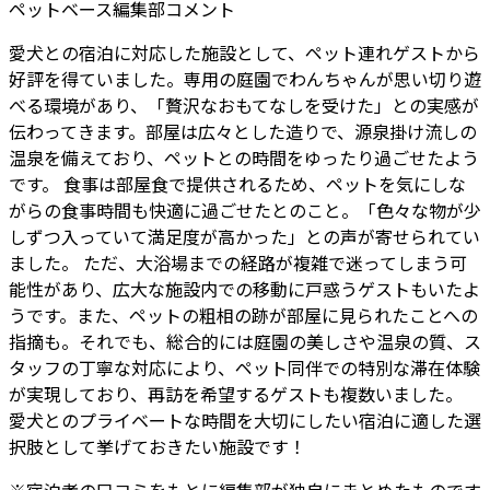
ペットベース編集部コメント
愛犬との宿泊に対応した施設として、ペット連れゲストから
好評を得ていました。専用の庭園でわんちゃんが思い切り遊
べる環境があり、「贅沢なおもてなしを受けた」との実感が
伝わってきます。部屋は広々とした造りで、源泉掛け流しの
温泉を備えており、ペットとの時間をゆったり過ごせたよう
です。 食事は部屋食で提供されるため、ペットを気にしな
がらの食事時間も快適に過ごせたとのこと。「色々な物が少
しずつ入っていて満足度が高かった」との声が寄せられてい
ました。 ただ、大浴場までの経路が複雑で迷ってしまう可
能性があり、広大な施設内での移動に戸惑うゲストもいたよ
うです。また、ペットの粗相の跡が部屋に見られたことへの
指摘も。それでも、総合的には庭園の美しさや温泉の質、ス
タッフの丁寧な対応により、ペット同伴での特別な滞在体験
が実現しており、再訪を希望するゲストも複数いました。
愛犬とのプライベートな時間を大切にしたい宿泊に適した選
択肢として挙げておきたい施設です！