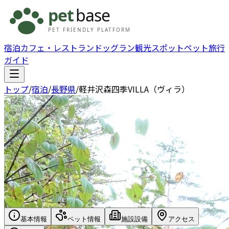
宿泊
カフェ・レストラン
ドッグラン
観光スポット
ペット旅行
ガイド
トップ
/
宿泊
/
長野県
/
軽井沢森四季VILLA（ヴィラ）
基本情報
ペット情報
施設設備
アクセス