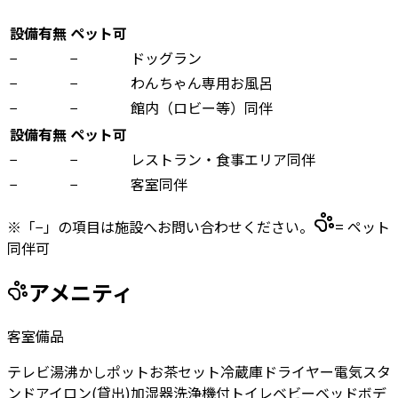
設備有無
ペット可
−
−
ドッグラン
−
−
わんちゃん専用お風呂
−
−
館内（ロビー等）同伴
設備有無
ペット可
−
−
レストラン・食事エリア同伴
−
−
客室同伴
※「−」の項目は施設へお問い合わせください。
= ペット
同伴可
アメニティ
客室備品
テレビ
湯沸かしポット
お茶セット
冷蔵庫
ドライヤー
電気スタ
ンド
アイロン(貸出)
加湿器
洗浄機付トイレ
ベビーベッド
ボデ