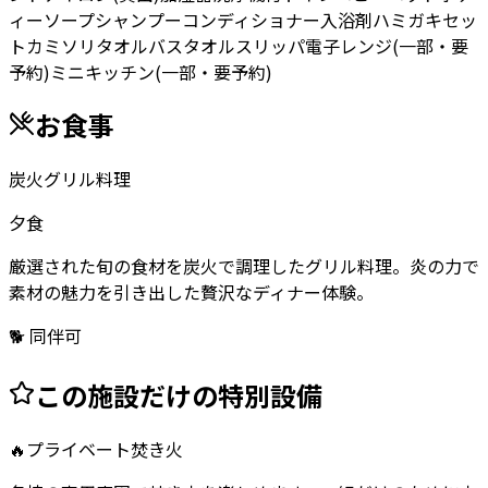
ィーソープ
シャンプー
コンディショナー
入浴剤
ハミガキセッ
ト
カミソリ
タオル
バスタオル
スリッパ
電子レンジ(一部・要
予約)
ミニキッチン(一部・要予約)
お食事
炭火グリル料理
夕食
厳選された旬の食材を炭火で調理したグリル料理。炎の力で
素材の魅力を引き出した贅沢なディナー体験。
🐕 同伴可
この施設だけの特別設備
🔥
プライベート焚き火