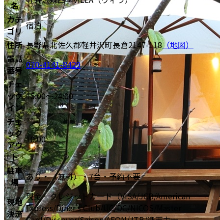
名
カテ
宿泊
ゴリ
住所
長野県北佐久郡軽井沢町長倉2147-118
（地図）
電話
070-4141-8429
番号
チェ
ック
15:00〜24:00
イン
チェ
ック
10:00
アウ
ト
駐車
あり・（無料）・7台・予約不要
場
現金 クレジットカード（VISA/JCB/American
現地
Express/Diner's Club/UC/DC/NICOS/Master
決済
Card/Discover/Saison/AEON/JTB/楽天カー