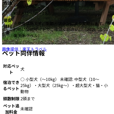
方法
ド/ANA/JAL）
¥
32,435
〜
/泊・1名
最安
※参考価格です。季節・プランにより変動します。予
値料
約時に公式サイトでご確認ください。
（2026-08-01
金
楽天トラベル）
画像提供：楽天トラベル
ペット同伴情報
対応ペッ
犬
ト
○ 小型犬（〜10kg） 未確認: 中型犬（10〜
宿泊でき
25kg）・大型犬（25kg〜）・超大型犬・猫・小
るペット
動物
頭数制限
2頭まで
ペット追
未確認
加料金