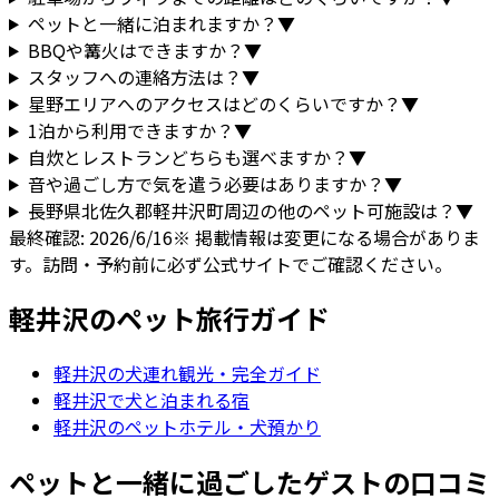
ペットと一緒に泊まれますか？
▼
BBQや篝火はできますか？
▼
スタッフへの連絡方法は？
▼
星野エリアへのアクセスはどのくらいですか？
▼
1泊から利用できますか？
▼
自炊とレストランどちらも選べますか？
▼
音や過ごし方で気を遣う必要はありますか？
▼
長野県
北佐久郡軽井沢町
周辺の他のペット可施設は？
▼
最終確認:
2026/6/16
※ 掲載情報は変更になる場合がありま
す。訪問・予約前に必ず公式サイトでご確認ください。
軽井沢
のペット旅行ガイド
軽井沢
の犬連れ観光・完全ガイド
軽井沢で犬と泊まれる宿
軽井沢のペットホテル・犬預かり
ペットと一緒に過ごしたゲストの口コミ