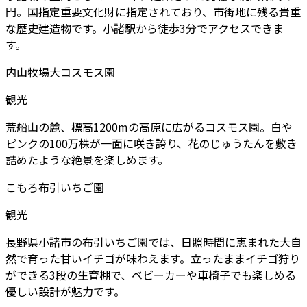
門。国指定重要文化財に指定されており、市街地に残る貴重
な歴史建造物です。小諸駅から徒歩3分でアクセスできま
す。
内山牧場大コスモス園
観光
荒船山の麓、標高1200mの高原に広がるコスモス園。白や
ピンクの100万株が一面に咲き誇り、花のじゅうたんを敷き
詰めたような絶景を楽しめます。
こもろ布引いちご園
観光
長野県小諸市の布引いちご園では、日照時間に恵まれた大自
然で育った甘いイチゴが味わえます。立ったままイチゴ狩り
ができる3段の生育棚で、ベビーカーや車椅子でも楽しめる
優しい設計が魅力です。