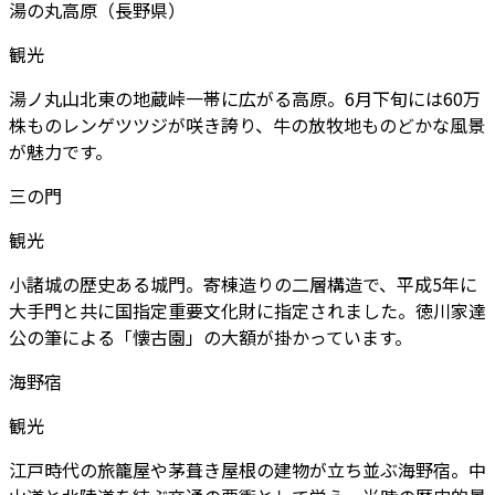
湯の丸高原（長野県）
観光
湯ノ丸山北東の地蔵峠一帯に広がる高原。6月下旬には60万
株ものレンゲツツジが咲き誇り、牛の放牧地ものどかな風景
が魅力です。
三の門
観光
小諸城の歴史ある城門。寄棟造りの二層構造で、平成5年に
大手門と共に国指定重要文化財に指定されました。徳川家達
公の筆による「懐古園」の大額が掛かっています。
海野宿
観光
江戸時代の旅籠屋や茅葺き屋根の建物が立ち並ぶ海野宿。中