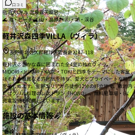
口コミ
宿泊
犬OK
♨️ 温泉
露天風呂
🌊 海・ビーチ
🏔️ 山・高原
🏞️ 川・湖・渓谷
軽井沢森四季VILLA（ヴィラ）
長野県北佐久郡軽井沢町長倉2147-118
軽井沢の豊かな森に囲まれた全4室の独立ヴィラ。
MIDORI・HIKARI・KAZE・TOKIと四季をテーマにした客室
はそれぞれ異なる雰囲気を持ち、愛犬とプライベートな時間
を楽しめます。星野エリアから徒歩12分の好立地で、敷地内
にはグリル料理のレストラン「HONO」、無料駐車場・EV
充電設備も完備しています。
施設の基本情報
施設
軽井沢森四季VILLA（ヴィラ）