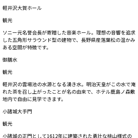
軽井沢大賀ホール
観光
ソニー元名誉会長が寄贈した音楽ホール。理想の音響を追求
した五角形サラウンド型の建物で、長野県産落葉松の温かみ
ある空間が特徴です。
御膳水
観光
軽井沢の雲場池の水源となる湧き水。明治天皇がこの水で淹
れた茶を召し上がったことが名の由来で、ホテル鹿島ノ森敷
地内で自由に見学できます。
小諸城大手門
観光
小諸城の正門として1612年に建築された勇壮な桃山様式の