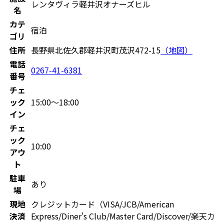
レンタヴィラ軽井沢オナーズヒル
名
カテ
宿泊
ゴリ
住所
長野県北佐久郡軽井沢町茂沢472-15
（地図）
電話
0267-41-6381
番号
チェ
ック
15:00〜18:00
イン
チェ
ック
10:00
アウ
ト
駐車
あり
場
現地
クレジットカード（VISA/JCB/American
決済
Express/Diner's Club/Master Card/Discover/楽天カ