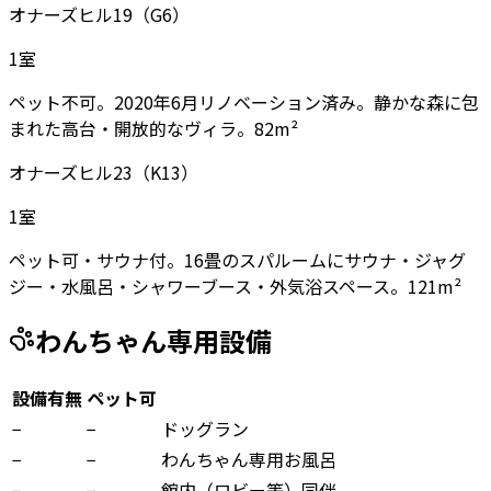
オナーズヒル19（G6）
1
室
ペット不可。2020年6月リノベーション済み。静かな森に包
まれた高台・開放的なヴィラ。82m²
オナーズヒル23（K13）
1
室
ペット可・サウナ付。16畳のスパルームにサウナ・ジャグ
ジー・水風呂・シャワーブース・外気浴スペース。121m²
わんちゃん専用設備
設備有無
ペット可
−
−
ドッグラン
−
−
わんちゃん専用お風呂
−
−
館内（ロビー等）同伴