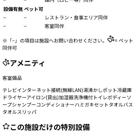
設備有無
ペット可
−
−
レストラン・食事エリア同伴
−
−
客室同伴
※「−」の項目は施設へお問い合わせください。
= ペット
同伴可
アメニティ
客室備品
テレビ
インターネット接続(無線LAN)
湯沸かしポット
冷蔵庫
ドライヤー
アイロン(貸出)
加湿器
洗浄機付トイレ
ボディーソ
ープ
シャンプー
コンディショナー
ハミガキセット
タオル
バス
タオル
スリッパ
この施設だけの特別設備