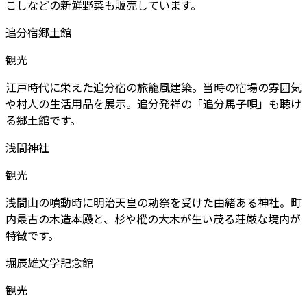
こしなどの新鮮野菜も販売しています。
追分宿郷土館
観光
江戸時代に栄えた追分宿の旅籠風建築。当時の宿場の雰囲気
や村人の生活用品を展示。追分発祥の「追分馬子唄」も聴け
る郷土館です。
浅間神社
観光
浅間山の噴動時に明治天皇の勅祭を受けた由緒ある神社。町
内最古の木造本殿と、杉や樅の大木が生い茂る荘厳な境内が
特徴です。
堀辰雄文学記念館
観光