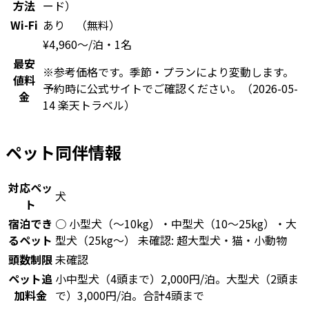
方法
ード）
Wi-Fi
あり （無料）
¥
4,960
〜
/泊・1名
最安
※参考価格です。季節・プランにより変動します。
値料
予約時に公式サイトでご確認ください。
（2026-05-
金
14 楽天トラベル）
ペット同伴情報
対応ペッ
犬
ト
宿泊でき
○ 小型犬（〜10kg）・中型犬（10〜25kg）・大
るペット
型犬（25kg〜） 未確認: 超大型犬・猫・小動物
頭数制限
未確認
ペット追
小中型犬（4頭まで）2,000円/泊。大型犬（2頭ま
加料金
で）3,000円/泊。合計4頭まで