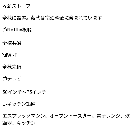
🔥
薪ストーブ
全棟に設置。薪代は宿泊料金に含まれています
📺
Netflix視聴
全棟共通
📶
Wi-Fi
全棟完備
📺
テレビ
50インチ～75インチ
🍳
キッチン設備
エスプレッソマシン、オーブントースター、電子レンジ、炊
飯器、キッチン