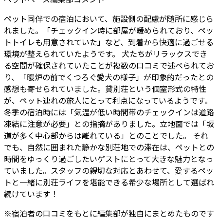
ペット同伴での宿泊において、施設側の配慮が随所に感じら
れました。「チェックイン時に部屋が暖められており、ペッ
トトイレも用意されていた」など、到着から快適に過ごせる
環境が整えられていたようです。 犬たちがリラックスでき
る空間が確保されていたことが複数の口コミで述べられてお
り、「暖炉の前でくつろぐ愛犬の様子」が印象的だったとの
感想も寄せられていました。貸別荘という個室形式の特性
が、ペット連れの旅人にとって利点になっているようです。
冬季の宿泊時には「気温が低い時間帯のチェックインは道路
凍結に注意が必要」との指摘がありました。立地面では「坂
道が多く中心部からは離れている」とのことでした。 それ
でも、自然に囲まれた静かな別荘地での滞在は、ペットとの
時間をゆっくり過ごしたいゲストにとって大きな魅力となっ
ていました。スタッフの親切な対応とあわせて、愛するペッ
トと一緒に別荘ライフを堪能できる希少な場所として選ばれ
続けています！
※
宿泊者
の口コミをもとに編集部が独自にまとめたものです