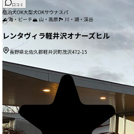
口コミ
宿泊
犬OK
大型犬OK
サウナ
スパ
🌊 海・ビーチ
🏔️ 山・高原
🏞️ 川・湖・渓谷
レンタヴィラ軽井沢オナーズヒル
長野県北佐久郡軽井沢町茂沢472-15