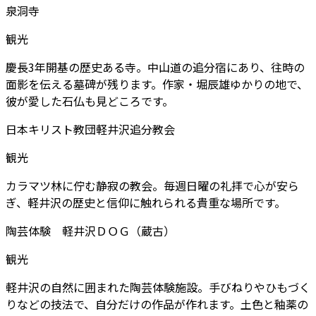
泉洞寺
観光
慶長3年開基の歴史ある寺。中山道の追分宿にあり、往時の
面影を伝える墓碑が残ります。作家・堀辰雄ゆかりの地で、
彼が愛した石仏も見どころです。
日本キリスト教団軽井沢追分教会
観光
カラマツ林に佇む静寂の教会。毎週日曜の礼拝で心が安ら
ぎ、軽井沢の歴史と信仰に触れられる貴重な場所です。
陶芸体験 軽井沢ＤＯＧ（蔵古）
観光
軽井沢の自然に囲まれた陶芸体験施設。手びねりやひもづく
りなどの技法で、自分だけの作品が作れます。土色と釉薬の