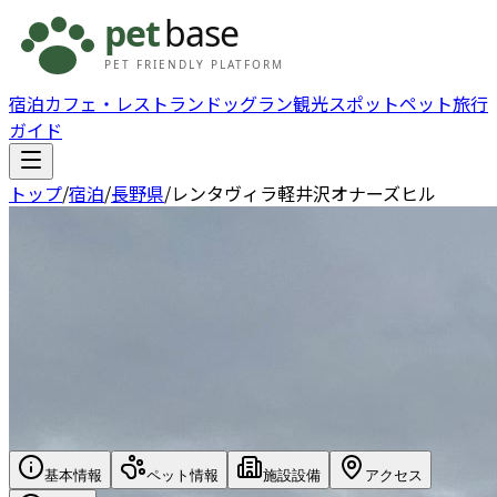
宿泊
カフェ・レストラン
ドッグラン
観光スポット
ペット旅行
ガイド
トップ
/
宿泊
/
長野県
/
レンタヴィラ軽井沢オナーズヒル
基本情報
ペット情報
施設設備
アクセス